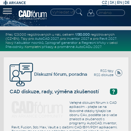
CZ
|
SK
|
EN
|
DE
Přes 123.000 registrovaných u nás, celkem
1.130.000
registrovaných
(CZ+EN)
. Tipy pro
AutoCAD 2027
, pro
Inventor 2027
a pro
Revit 2027
.
Nový
Kalkulátor nosníků
,
Spirograf generátor
a
Regresní křivky
v sekci
Převodníky
.
Kompletní
příkazy
a
proměnné AutoCADu 2027
.
RSS tipy
Diskuzní fórum, poradna
RSS diskuze
?
CAD diskuze, rady, výměna zkušeností
Veřejné diskuzní fórum k CAD
aplikacím - ptejte se na
libovolné otázky týkající se
oboru CAx, podělte se o vaše
znalosti a zkušenosti s
programy AutoCAD, Inventor,
Revit, Fusion, 3ds Max, Vault a s dalšími CAD/BIM/PDM aplikacemi.