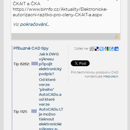
ČKAIT a ČKA.
https://www.bimfo.cz/Aktuality/Elektronicke-
autorizacni-razitko-pro-cleny-CKAIT-a.aspx
Viz
pokračování...
Příbuzné CAD tipy
:
Sdílet na:
Jak k DWG
výkresu
Tip 8282:
připojit
elektronický
Pro technickou podporu CAD
podpis?
kontaktujte
Helpdesk
Od které
verze
"plného"
AutoCADu a
od které
verze
AutoCADu LT
Tip 1121:
je možno
tisknout
elektronické
výkresy e-