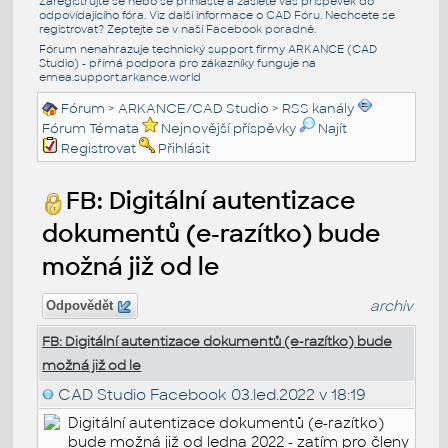
Zaregistrujte se nebo se přihlašte a zašlete váš příspěvek do
odpovídajícího fóra. Viz další informace o
CAD Fóru
. Nechcete se
registrovat? Zeptejte se v naší
Facebook poradně
.
Fórum nenahrazuje technický support firmy ARKANCE (CAD
Studio) - přímá podpora pro zákazníky funguje na
emea.support.arkance.world
Fórum
>
ARKANCE/CAD Studio
>
RSS kanály
Fórum Témata
Nejnovější příspěvky
Najít
Registrovat
Přihlásit
FB: Digitální autentizace
dokumentů (e-razítko) bude
možná již od le
archiv
Odpovědět
FB: Digitální autentizace dokumentů (e-razítko) bude
možná již od le
CAD Studio Facebook
03.led.2022 v 18:19
Digitální autentizace dokumentů (e-razítko)
bude možná již od ledna 2022 - zatím pro členy