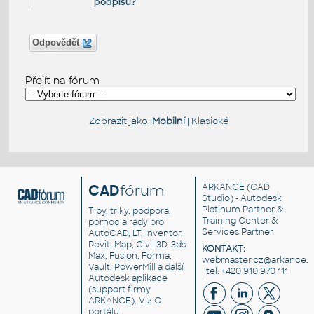
podpisu?
Odpovědět
Přejít na fórum
Zobrazit jako:
Mobilní
|
Klasické
CAD
fórum
ARKANCE
(CAD
Studio) - Autodesk
Platinum Partner &
Tipy, triky, podpora,
Training Center &
pomoc a rady pro
Services Partner
AutoCAD, LT, Inventor,
Revit, Map, Civil 3D, 3ds
KONTAKT:
Max, Fusion, Forma,
webmaster.cz@arkance.w
Vault, PowerMill a další
| tel. +420 910 970 111
Autodesk aplikace
(support firmy
ARKANCE). Viz
O
portálu
.