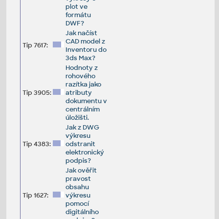
plot ve
formátu
DWF?
Jak načíst
CAD model z
Tip 7617:
Inventoru do
3ds Max?
Hodnoty z
rohového
razítka jako
Tip 3905:
atributy
dokumentu v
centrálním
úložišti.
Jak z DWG
výkresu
Tip 4383:
odstranit
elektronický
podpis?
Jak ověřit
pravost
obsahu
Tip 1627:
výkresu
pomocí
digitálního