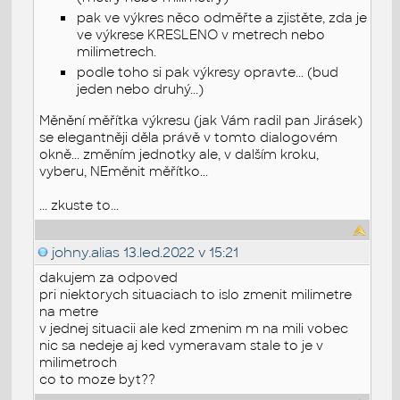
pak ve výkres něco odměřte a zjistěte, zda je
ve výkrese KRESLENO v metrech nebo
milimetrech.
podle toho si pak výkresy opravte... (bud
jeden nebo druhý...)
Měnění měřítka výkresu (jak Vám radil pan Jirásek)
se elegantněji děla právě v tomto dialogovém
okně... změním jednotky ale, v dalším kroku,
vyberu, NEměnit měřítko...
... zkuste to...
johny.alias
13.led.2022 v 15:21
dakujem za odpoved
pri niektorych situaciach to islo zmenit milimetre
na metre
v jednej situacii ale ked zmenim m na mili vobec
nic sa nedeje aj ked vymeravam stale to je v
milimetroch
co to moze byt??