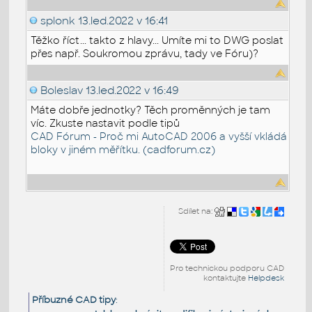
splonk
13.led.2022 v 16:41
Těžko říct... takto z hlavy... Umíte mi to DWG poslat
přes např. Soukromou zprávu, tady ve Fóru)?
Boleslav
13.led.2022 v 16:49
Máte dobře jednotky? Těch proměnných je tam
víc. Zkuste nastavit podle tipů
CAD Fórum - Proč mi AutoCAD 2006 a vyšší vkládá
bloky v jiném měřítku. (cadforum.cz)
Sdílet na:
Pro technickou podporu CAD
kontaktujte
Helpdesk
Příbuzné CAD tipy
: