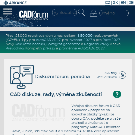
CZ
|
SK
|
EN
|
DE
Přes 123.000 registrovaných u nás, celkem
1.130.000
registrovaných
(CZ+EN)
. Tipy pro
AutoCAD 2027
, pro
Inventor 2027
a pro
Revit 2027
.
Nový
Kalkulátor nosníků
,
Spirograf generátor
a
Regresní křivky
v sekci
Převodníky
.
Kompletní
příkazy
a
proměnné AutoCADu 2027
.
RSS tipy
Diskuzní fórum, poradna
RSS diskuze
?
CAD diskuze, rady, výměna zkušeností
Veřejné diskuzní fórum k CAD
aplikacím - ptejte se na
libovolné otázky týkající se
oboru CAx, podělte se o vaše
znalosti a zkušenosti s
programy AutoCAD, Inventor,
Revit, Fusion, 3ds Max, Vault a s dalšími CAD/BIM/PDM aplikacemi.