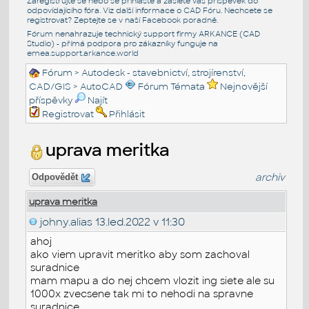
Zaregistrujte se nebo se přihlašte a zašlete váš příspěvek do
odpovídajícího fóra. Viz další informace o
CAD Fóru
. Nechcete se
registrovat? Zeptejte se v naší
Facebook poradně
.
Fórum nenahrazuje technický support firmy ARKANCE (CAD
Studio) - přímá podpora pro zákazníky funguje na
emea.support.arkance.world
Fórum
>
Autodesk - stavebnictví, strojírenství,
CAD/GIS
>
AutoCAD
Fórum Témata
Nejnovější
příspěvky
Najít
Registrovat
Přihlásit
uprava meritka
archiv
Odpovědět
uprava meritka
johny.alias
13.led.2022 v 11:30
ahoj
ako viem upravit meritko aby som zachoval
suradnice
mam mapu a do nej chcem vlozit ing siete ale su
1000x zvecsene tak mi to nehodi na spravne
suradnice