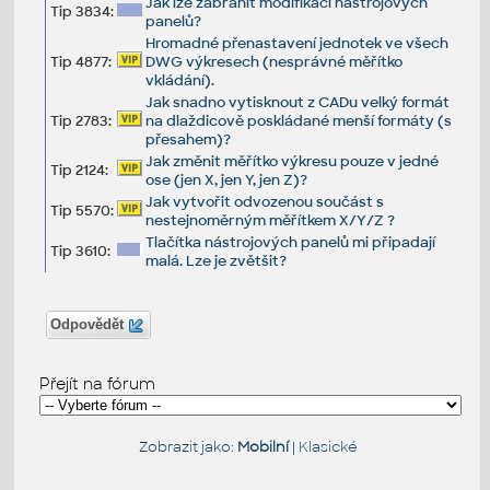
Jak lze zabránit modifikaci nástrojových
Tip 3834:
panelů?
Hromadné přenastavení jednotek ve všech
Tip 4877:
DWG výkresech (nesprávné měřítko
vkládání).
Jak snadno vytisknout z CADu velký formát
Tip 2783:
na dlaždicově poskládané menší formáty (s
přesahem)?
Jak změnit měřítko výkresu pouze v jedné
Tip 2124:
ose (jen X, jen Y, jen Z)?
Jak vytvořit odvozenou součást s
Tip 5570:
nestejnoměrným měřítkem X/Y/Z ?
Tlačítka nástrojových panelů mi připadají
Tip 3610:
malá. Lze je zvětšit?
Odpovědět
Přejít na fórum
Zobrazit jako:
Mobilní
|
Klasické