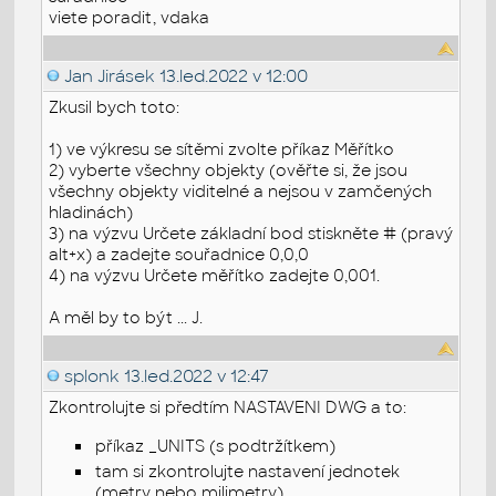
viete poradit, vdaka
Jan Jirásek
13.led.2022 v 12:00
Zkusil bych toto:
1) ve výkresu se sítěmi zvolte příkaz Měřítko
2) vyberte všechny objekty (ověřte si, že jsou
všechny objekty viditelné a nejsou v zamčených
hladinách)
3) na výzvu Určete základní bod stiskněte # (pravý
alt+x) a zadejte souřadnice 0,0,0
4) na výzvu Určete měřítko zadejte 0,001.
A měl by to být ... J.
splonk
13.led.2022 v 12:47
Zkontrolujte si předtím NASTAVENI DWG a to:
příkaz _UNITS (s podtržítkem)
tam si zkontrolujte nastavení jednotek
(metry nebo milimetry)