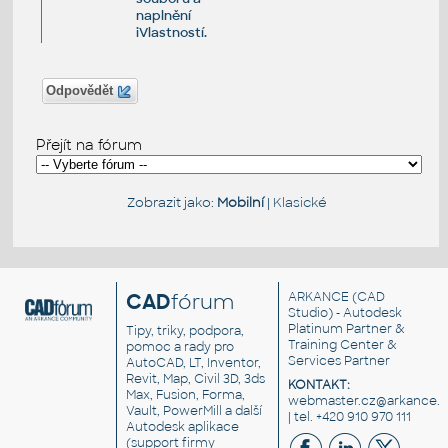
naplnění
iVlastností.
Odpovědět
Přejít na fórum
Zobrazit jako:
Mobilní
|
Klasické
CAD
fórum
ARKANCE
(CAD
Studio) - Autodesk
Platinum Partner &
Tipy, triky, podpora,
Training Center &
pomoc a rady pro
Services Partner
AutoCAD, LT, Inventor,
Revit, Map, Civil 3D, 3ds
KONTAKT:
Max, Fusion, Forma,
webmaster.cz@arkance.w
Vault, PowerMill a další
| tel. +420 910 970 111
Autodesk aplikace
(support firmy