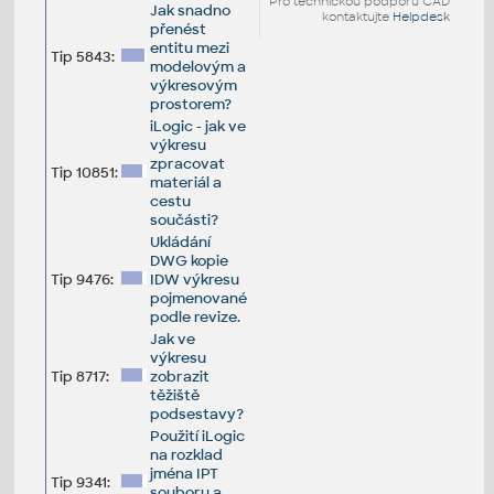
Pro technickou podporu CAD
Jak snadno
kontaktujte
Helpdesk
přenést
entitu mezi
Tip 5843:
modelovým a
výkresovým
prostorem?
iLogic - jak ve
výkresu
zpracovat
Tip 10851:
materiál a
cestu
součásti?
Ukládání
DWG kopie
Tip 9476:
IDW výkresu
pojmenované
podle revize.
Jak ve
výkresu
Tip 8717:
zobrazit
těžiště
podsestavy?
Použití iLogic
na rozklad
jména IPT
Tip 9341:
souboru a