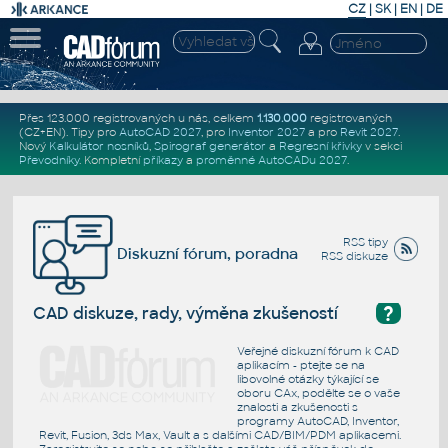
CZ
|
SK
|
EN
|
DE
Přes 123.000 registrovaných u nás, celkem
1.130.000
registrovaných
(CZ+EN)
. Tipy pro
AutoCAD 2027
, pro
Inventor 2027
a pro
Revit 2027
.
Nový
Kalkulátor nosníků
,
Spirograf generátor
a
Regresní křivky
v sekci
Převodníky
.
Kompletní
příkazy
a
proměnné AutoCADu 2027
.
RSS tipy
Diskuzní fórum, poradna
RSS diskuze
?
CAD diskuze, rady, výměna zkušeností
Veřejné diskuzní fórum k CAD
aplikacím - ptejte se na
libovolné otázky týkající se
oboru CAx, podělte se o vaše
znalosti a zkušenosti s
programy AutoCAD, Inventor,
Revit, Fusion, 3ds Max, Vault a s dalšími CAD/BIM/PDM aplikacemi.