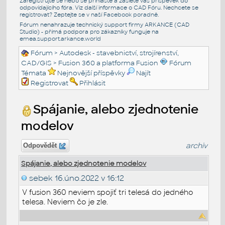
Zaregistrujte se nebo se přihlašte a zašlete váš příspěvek do
odpovídajícího fóra. Viz další informace o
CAD Fóru
. Nechcete se
registrovat? Zeptejte se v naší
Facebook poradně
.
Fórum nenahrazuje technický support firmy ARKANCE (CAD
Studio) - přímá podpora pro zákazníky funguje na
emea.support.arkance.world
Fórum
>
Autodesk - stavebnictví, strojírenství,
CAD/GIS
>
Fusion 360 a platforma Fusion
Fórum
Témata
Nejnovější příspěvky
Najít
Registrovat
Přihlásit
Spájanie, alebo zjednotenie
modelov
archiv
Odpovědět
Spájanie, alebo zjednotenie modelov
sebek
16.úno.2022 v 16:12
V fusion 360 neviem spojiť tri telesá do jedného
telesa. Neviem čo je zle.