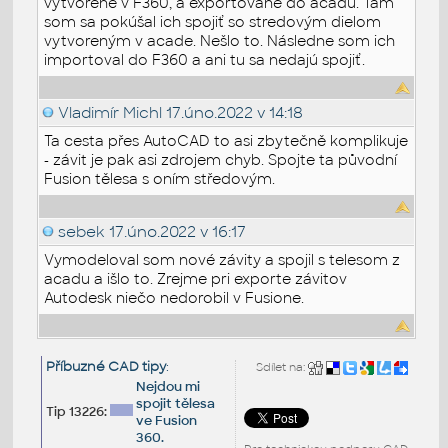
vytvorené v F360, a exportované do acadu. Tam
som sa pokúšal ich spojiť so stredovým dielom
vytvoreným v acade. Nešlo to. Následne som ich
importoval do F360 a ani tu sa nedajú spojiť.
Vladimír Michl
17.úno.2022 v 14:18
Ta cesta přes AutoCAD to asi zbytečně komplikuje
- závit je pak asi zdrojem chyb. Spojte ta původní
Fusion tělesa s oním středovým.
sebek
17.úno.2022 v 16:17
Vymodeloval som nové závity a spojil s telesom z
acadu a išlo to. Zrejme pri exporte závitov
Autodesk niečo nedorobil v Fusione.
Příbuzné CAD tipy
:
Sdílet na:
Nejdou mi
spojit tělesa
Tip 13226:
ve Fusion
360.