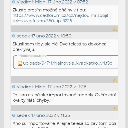
Vladimír Michl
17.úno.2022 v 07:52
Zkuste prosím možné příčiny v tipu:
https://www.cadforum.cz/cz/nejdou-mi-spojit-
telesa-ve-fusion-360-tip13226
sebek
17.úno.2022 v 10:50
Skúsil som tipy, ale nič. Dve telesá sa dokonca
prekrývajú.
Připojené soubory
uploads/94711/Najnovsie_kvapkatko_v4.f3d
Vladimír Michl
17.úno.2022 v 11:26
To jsou asi nějaké importované modely. Ověřování
kvality hlásí chyby.
sebek
17.úno.2022 v 11:35
Áno sú importované. Krajné telesá so závitom boli