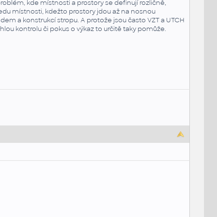
roblém, kde místnosti a prostory se definují rozličně,
edu místnosti, kdežto prostory jdou až na nosnou
ledem a konstrukcí stropu. A protože jsou často VZT a UTCH
lou kontrolu či pokus o výkaz to určitě taky pomůže.