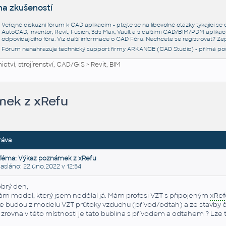
na zkušeností
Veřejné diskuzní fórum k CAD aplikacím - ptejte se na libovolné otázky týkající s
AutoCAD, Inventor, Revit, Fusion, 3ds Max, Vault a s dalšími CAD/BIM/PDM aplikac
odpovídajícího fóra. Viz další informace o
CAD Fóru
. Nechcete se registrovat? Zep
Fórum nenahrazuje technický support firmy ARKANCE (CAD Studio) - přímá po
ctví, strojírenství, CAD/GIS
>
Revit, BIM
mek z xRefu
ráva
Téma: Výkaz poznámek z xRefu
láno: 22.úno.2022 v 12:54
brý den,
m model, který jsem nedělal já. Mám profesi VZT s připojeným
xRef
e budou z modelu VZT průtoky vzduchu (přívod/odtah) a ze stavby čísl
 zrovna v této místnosti je tato bublina s přívodem a odtahem ? Lze t