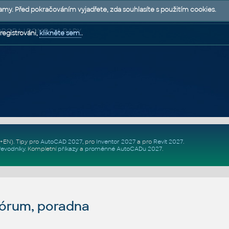
lamy. Před pokračováním vyjadřete, zda souhlasíte s použitím cookies.
 PODPORA | POMOC A RADY
registrováni,
klikněte sem.
.
Z+EN)
. Tipy pro
AutoCAD 2027
, pro
Inventor 2027
a pro
Revit 2027
.
řevodníky
.
Kompletní
příkazy
a
proměnné AutoCADu 2027
.
fórum, poradna