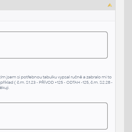
ím jsem si potřebnou tabulku vypsal ručně a zabralo mi to
říklad ( č.m. S1.23 - PŘÍVOD +125 - ODTAH -125, č.m. S2.28 -
kuji.