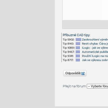
Příbuzné CAD tipy
:
Tip 5902:
Zaokrouhlení výměr
Tip 8143:
Revit chyba: Čára je
Tip 10851:
iLogic - jak ve výk
Tip 9467:
Automatické publik
Tip 9341:
Použití iLogic na r
Tip 8717:
Jak ve výkresu zobr
Odpovědět
Přejít na fórum