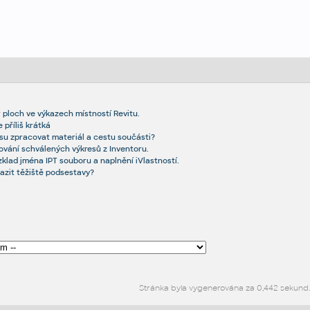
 ploch ve výkazech místností Revitu.
 příliš krátká
resu zpracovat materiál a cestu součásti?
ování schválených výkresů z Inventoru.
ozklad jména IPT souboru a naplnění iVlastností.
azit těžiště podsestavy?
Stránka byla vygenerována za 0,442 sekund