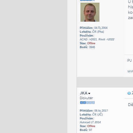
U 
hl
ko
za
Přihlášen:
04.říj.2004
Lokalita:
ČR (Pha)
Používám:
ACAD ->2021, Revit ->2022
Stav:
Offline
Bodů:
3946
PJ
ww
JKA
Z
Diskutér
Dě
Přihlášen:
08.lis.2017
Lokalita:
ČR (JČ)
Používám:
Autocad LT 2014
Stav:
Offline
Bodů:
97