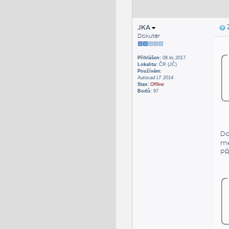
JKA
Z
Diskutér
Přihlášen:
08.lis.2017
Lokalita:
ČR (JČ)
Používám:
Autocad LT 2014
Stav:
Offline
Bodů:
97
Do
mé
PŘ