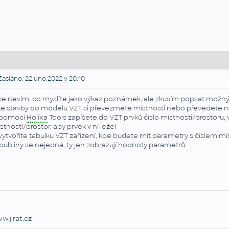
asláno: 22.úno.2022 v 20:10
ce nevím, co myslíte jako výkaz poznámek, ale zkusím popsat možný
 ze stavby do modelu VZT si převezmete místnosti nebo převedete n
 pomocí
Holixa
Tools zapíšete do VZT prvků číslo místnosti/prostoru,
stností/prostor, aby prvek v ní ležel
 vytvoříte tabulku VZT zařízení, kde budete mít parametry s číslem mí
bubliny se nejedná, ty jen zobrazují hodnoty parametrů.
w.jirat.cz