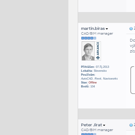
martin.biras
Z
CAD/BIM manager
Do
vý
zí
Přihlášen:
07.říj.2013
Lokalita:
Slovensko
Používám:
AutoCAD, Revit, Navisworks
Stav:
Offline
Bodů:
104
Peter Jirat
Z
CAD/BIM manager