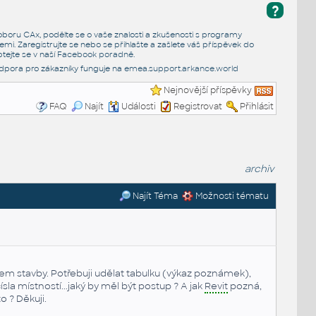
?
e oboru CAx, podělte se o vaše znalosti a zkušenosti s programy
emi. Zaregistrujte se nebo se přihlašte a zašlete váš příspěvek do
tejte se v naší
Facebook poradně
.
dpora pro zákazníky funguje na
emea.support.arkance.world
Nejnovější příspěvky
FAQ
Najít
Události
Registrovat
Přihlásit
archiv
Najít Téma
Možnosti tématu
em stavby. Potřebuji udělat tabulku (výkaz poznámek),
a místností...jaký by měl být postup ? A jak
Revit
pozná,
o ? Děkuji.