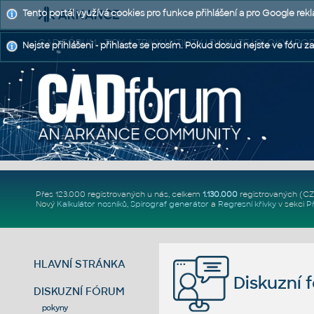
Tento portál využívá cookies pro funkce přihlášení a pro Google rek
CAD FÓRUM - TIPY A TRIKY | UTILITY | DISKUZE | BLOKY |
Nejste přihlášeni - přihlaste se prosím. Pokud dosud nejste ve fóru za
Přes 123.000 registrovaných u nás, celkem
1.130.000
registrovaných (C
Nový
Kalkulátor nosníků
,
Spirograf generátor
a
Regresní křivky
v sekci
P
HLAVNÍ STRÁNKA
Diskuzní 
DISKUZNÍ FÓRUM
pokyny