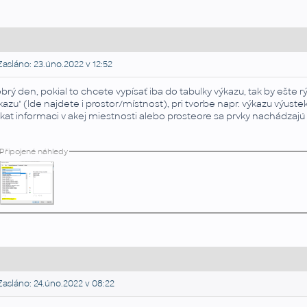
asláno: 23.úno.2022 v 12:52
brý den, pokial to chcete vypísať iba do tabulky výkazu, tak by ešte r
kazu" (lde najdete i prostor/místnost), pri tvorbe napr. výkazu výuste
skat informaci v akej miestnosti alebo prosteore sa prvky nachádzajú
Připojené náhledy
asláno: 24.úno.2022 v 08:22