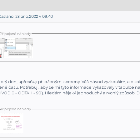
asláno: 23.úno.2022 v 09:40
Připojené náhledy
brý den, upřesňuji přiloženými screeny. Váš návod vyzkouším, ale zat
ně času. Potřebuji, aby se mi tyto informace vykazovaly v tabulce nap
ÍVOD 0 - ODTAH - 90). Hledám nějaký jednoduchý a rychlý způsob. Dě
Připojené náhledy