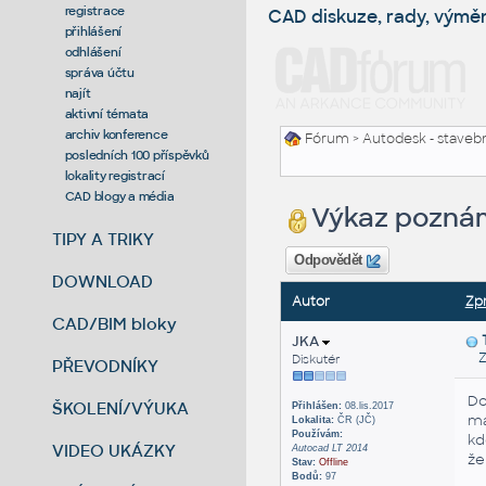
registrace
CAD diskuze, rady, výmě
přihlášení
odhlášení
správa účtu
najít
aktivní témata
archiv konference
Fórum
>
Autodesk - stavebni
posledních 100 příspěvků
lokality registrací
CAD blogy a média
Výkaz pozná
TIPY A TRIKY
Odpovědět
DOWNLOAD
Autor
Zp
CAD/BIM bloky
JKA
Zas
Diskutér
PŘEVODNÍKY
Do
ŠKOLENÍ/VÝUKA
Přihlášen:
08.lis.2017
má
Lokalita:
ČR (JČ)
Používám:
kd
VIDEO UKÁZKY
Autocad LT 2014
že
Stav:
Offline
Bodů:
97