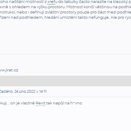
toho načítání místností z
xref
u do tabulky často narazíte na klasický p
avně s ohledem na výšku prostoru. Místnost končí většinou na podhl
nstrukci, nebo i definují zvláštní prostory pouze pro část mezi podh
řízení nad podhledem, hledání umístění takto nefunguje. Ale pro rych
w.jirat.cz
asláno: 24.úno.2022 v 14:11
kuji... on je vlastně
Revit
tak napůl na h*vno.