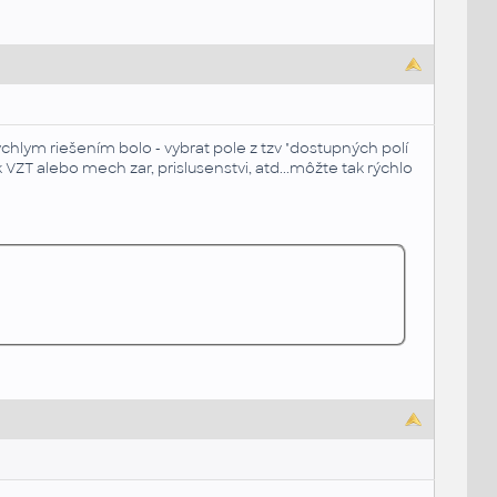
ýchlym riešením bolo - vybrat pole z tzv "dostupných polí
k VZT alebo mech zar, prislusenstvi, atd...môžte tak rýchlo