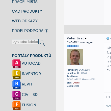
PRÁCE, MÍSTA
CAD PRODUKTY
WEB ODKAZY
PROFI PODPORA
ⓘ
Peter Jirat
Z
CAD/BIM manager
Si
1.
PORTÁLY PRODUKTŮ
2.
mí
AUTOCAD
3.
O 
Přihlášen:
04.říj.2004
INVENTOR
Lokalita:
ČR (Pha)
Používám:
ACAD ->2021, Revit ->2022
Stav:
Offline
REVIT
Bodů:
3946
CIVIL 3D
PJ
FUSION
ww