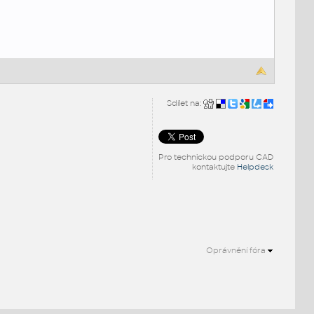
Sdílet na:
Pro technickou podporu CAD
kontaktujte
Helpdesk
Oprávnění fóra
.