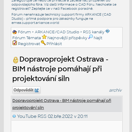
Zaregistrujte se nebo se přihlašte a zašlete váš příspěvek do
odpovídajícího fóra. Viz další informace o
CAD Fóru
. Nechcete se
registrovat? Zeptejte se v naší
Facebook poradně
.
Fórum nenahrazuje technický support firmy ARKANCE (CAD
Studio) - přímá podpora pro zákazníky funguje na
emea.support.arkance.world
Fórum
>
ARKANCE/CAD Studio
>
RSS kanály
Fórum Témata
Nejnovější příspěvky
Najít
Registrovat
Přihlásit
Dopravoprojekt Ostrava -
BIM nástroje pomáhají při
projektování siln
archiv
Odpovědět
Dopravoprojekt Ostrava - BIM nástroje pomáhají při
projektování siln
YouTube RSS
02.bře.2022 v 20:11