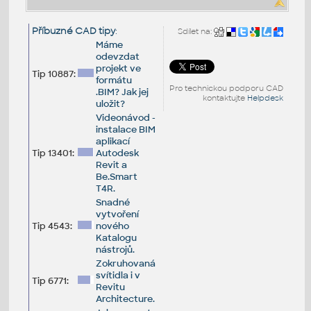
Příbuzné CAD tipy
:
Sdílet na:
Máme
odevzdat
projekt ve
Tip 10887:
formátu
Pro technickou podporu CAD
.BIM? Jak jej
kontaktujte
Helpdesk
uložit?
Videonávod -
instalace BIM
aplikací
Tip 13401:
Autodesk
Revit a
Be.Smart
T4R.
Snadné
vytvoření
Tip 4543:
nového
Katalogu
nástrojů.
Zokruhovaná
svítidla i v
Tip 6771:
Revitu
Architecture.