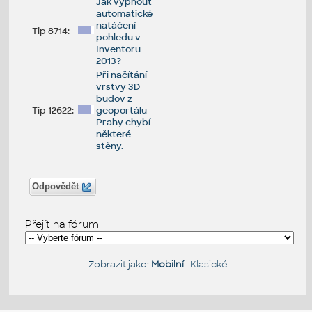
Jak vypnout
automatické
natáčení
Tip 8714:
pohledu v
Inventoru
2013?
Při načítání
vrstvy 3D
budov z
Tip 12622:
geoportálu
Prahy chybí
některé
stěny.
Odpovědět
Přejít na fórum
Zobrazit jako:
Mobilní
|
Klasické