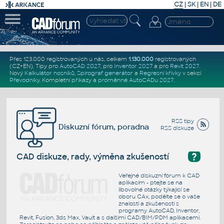
CZ
|
SK
|
EN
|
DE
Přes 123.000 registrovaných u nás, celkem
1.130.000
registrovaných
(CZ+EN)
. Tipy pro
AutoCAD 2027
, pro
Inventor 2027
a pro
Revit 2027
.
Nový
Kalkulátor nosníků
,
Spirograf generátor
a
Regresní křivky
v sekci
Převodníky
.
Kompletní
příkazy
a
proměnné AutoCADu 2027
.
RSS tipy
Diskuzní fórum, poradna
RSS diskuze
?
CAD diskuze, rady, výměna zkušeností
Veřejné diskuzní fórum k CAD
aplikacím - ptejte se na
libovolné otázky týkající se
oboru CAx, podělte se o vaše
znalosti a zkušenosti s
programy AutoCAD, Inventor,
Revit, Fusion, 3ds Max, Vault a s dalšími CAD/BIM/PDM aplikacemi.