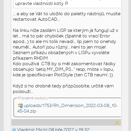
upravte vlastnosti kóty. P
... a aby se Vát to uložilo do paletty nástrojů, musíte
restartovat AutoCAD...
Na linku níže zasílám LISP se kterým já fungují už x
let... má to pár chybiček (špatně to vrací Error
apod...) to ale mi tolik nevadí... líp jsem to onehdy
neuměl... Autoři jsou různý... není to jen moje!
Seznam příkazu obsažených v LISPu vyvoláte
příkazem RHDIM
Kdo používá .CTB by si měl zakomentovat řádky
obsahujici "setq MY_DIM_PS..." resp, místa v lispu,
kde je specifikovan PlotStyle (ten CTB neumí :))
Když si ho drobně tedy přizpůsobíte, určitě vám
poslouží...
Připojené soubory
uploads/1753/Rh_Dimension_2022-03-08_10-
45-04.zip
Vladimír Michl
08.bře.2022 v 19:32