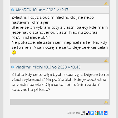
AlesRFK
10.úno.2023 v 12:17
Zvláštní. I když sloučím hladinu do jiné nebo
nastavím _dimlayer.
Stejně se při vybrání koty z vlastní palety kde mám
ještě navíc stanovenou vlastní hladinu zobrazí
"KYA _instalace SLN"
Ne pokaždé, ale zatím sem nepřišel na ten klíč kdy
se to mění. A samozřejmě se to děje celé kanceláři
Vladimír Michl
10.úno.2023 v 13:43
Z toho kdy se to děje bych zkusil vyjít. Děje se to na
všech výkresech? Na počítačích, kde je používána
ta vlastní paleta? Děje se to i při ručním zadání
kótovacího příkazu?
Sdílet na: