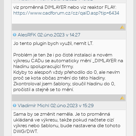
viz proměnná DIMLAYER nebo viz reaktor FLAY:
https://www.cadforum.cz/cz/qaID.asp?tip=6434
AlesRFK
02.úno.2023 v 14:27
Jo tento plugin bych využil, nemít LT.
Problém je ten že i po čisté instalaci a novém
výkresu CADu se automaticky mění _DIMLAYER na
hladinu spolupracující firmy.
Kdyby to alespoň vždy přehodilo do 0, ale nevím
proč se kota občas změní do této hladiny.
Zkontroloval jsem šablony, sloučil hladinu do 0,
pročistil a stejně se to mění.
Vladimír Michl
02.úno.2023 v 15:29
Sama by se změnit neměla. Je to proměnná
ukládaná ve výkresu, takže pokud načtete cizí
výkres nebo šablonu, bude nastavena dle tohoto
DWG/DWT.