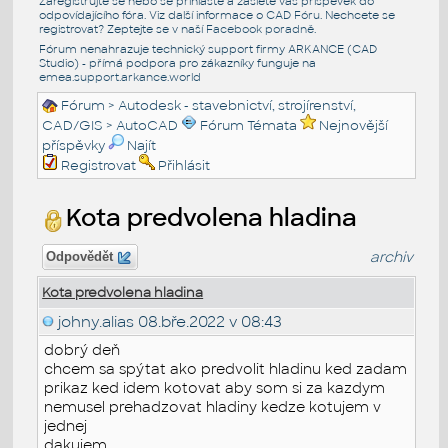
Zaregistrujte se nebo se přihlašte a zašlete váš příspěvek do
odpovídajícího fóra. Viz další informace o
CAD Fóru
. Nechcete se
registrovat? Zeptejte se v naší
Facebook poradně
.
Fórum nenahrazuje technický support firmy ARKANCE (CAD
Studio) - přímá podpora pro zákazníky funguje na
emea.support.arkance.world
Fórum
>
Autodesk - stavebnictví, strojírenství,
CAD/GIS
>
AutoCAD
Fórum Témata
Nejnovější
příspěvky
Najít
Registrovat
Přihlásit
Kota predvolena hladina
archiv
Odpovědět
Kota predvolena hladina
johny.alias
08.bře.2022 v 08:43
dobrý deň
chcem sa spýtat ako predvolit hladinu ked zadam
prikaz ked idem kotovat aby som si za kazdym
nemusel prehadzovat hladiny kedze kotujem v
jednej
dakujem