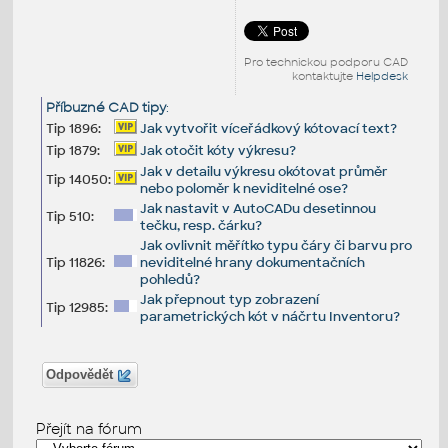
Pro technickou podporu CAD
kontaktujte
Helpdesk
Příbuzné CAD tipy
:
Tip 1896:
Jak vytvořit víceřádkový kótovací text?
Tip 1879:
Jak otočit kóty výkresu?
Jak v detailu výkresu okótovat průměr
Tip 14050:
nebo poloměr k neviditelné ose?
Jak nastavit v AutoCADu desetinnou
Tip 510:
tečku, resp. čárku?
Jak ovlivnit měřítko typu čáry či barvu pro
Tip 11826:
neviditelné hrany dokumentačních
pohledů?
Jak přepnout typ zobrazení
Tip 12985:
parametrických kót v náčrtu Inventoru?
Odpovědět
Přejít na fórum