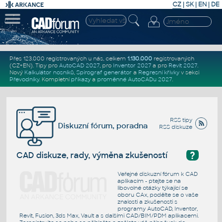
CZ
|
SK
|
EN
|
DE
Přes 123.000 registrovaných u nás, celkem
1.130.000
registrovaných
(CZ+EN)
. Tipy pro
AutoCAD 2027
, pro
Inventor 2027
a pro
Revit 2027
.
Nový
Kalkulátor nosníků
,
Spirograf generátor
a
Regresní křivky
v sekci
Převodníky
.
Kompletní
příkazy
a
proměnné AutoCADu 2027
.
RSS tipy
Diskuzní fórum, poradna
RSS diskuze
?
CAD diskuze, rady, výměna zkušeností
Veřejné diskuzní fórum k CAD
aplikacím - ptejte se na
libovolné otázky týkající se
oboru CAx, podělte se o vaše
znalosti a zkušenosti s
programy AutoCAD, Inventor,
Revit, Fusion, 3ds Max, Vault a s dalšími CAD/BIM/PDM aplikacemi.