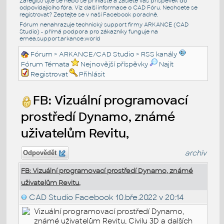
Zaregistrujte se nebo se přihlašte a zašlete váš příspěvek do
odpovídajícího fóra. Viz další informace o
CAD Fóru
. Nechcete se
registrovat? Zeptejte se v naší
Facebook poradně
.
Fórum nenahrazuje technický support firmy ARKANCE (CAD
Studio) - přímá podpora pro zákazníky funguje na
emea.support.arkance.world
Fórum
>
ARKANCE/CAD Studio
>
RSS kanály
Fórum Témata
Nejnovější příspěvky
Najít
Registrovat
Přihlásit
FB: Vizuální programovací
prostředí Dynamo, známé
uživatelům Revitu,
archiv
Odpovědět
FB: Vizuální programovací prostředí Dynamo, známé
uživatelům Revitu,
CAD Studio Facebook
10.bře.2022 v 20:14
Vizuální programovací prostředí Dynamo,
známé uživatelům Revitu, Civilu 3D a dalších