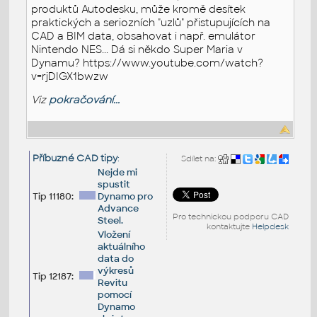
produktů Autodesku, může kromě desítek
praktických a seriozních "uzlů" přistupujících na
CAD a BIM data, obsahovat i např. emulátor
Nintendo NES... Dá si někdo Super Maria v
Dynamu? https://www.youtube.com/watch?
v=rjDIGX1bwzw
Viz
pokračování...
Příbuzné CAD tipy
:
Sdílet na:
Nejde mi
spustit
Tip 11180:
Dynamo pro
Advance
Pro technickou podporu CAD
Steel.
kontaktujte
Helpdesk
Vložení
aktuálního
data do
výkresů
Tip 12187:
Revitu
pomocí
Dynamo