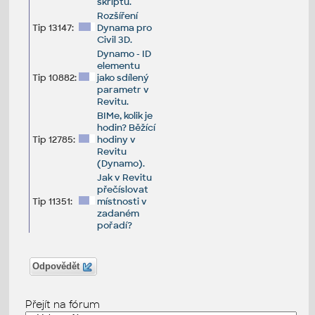
skriptu.
Rozšíření
Tip 13147:
Dynama pro
Civil 3D.
Dynamo - ID
elementu
Tip 10882:
jako sdílený
parametr v
Revitu.
BIMe, kolik je
hodin? Běžící
Tip 12785:
hodiny v
Revitu
(Dynamo).
Jak v Revitu
přečíslovat
Tip 11351:
místnosti v
zadaném
pořadí?
Odpovědět
Přejít na fórum