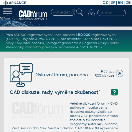
CZ
|
SK
|
EN
|
DE
Přes 123.000 registrovaných u nás, celkem
1.130.000
registrovaných
(CZ+EN)
. Tipy pro
AutoCAD 2027
, pro
Inventor 2027
a pro
Revit 2027
.
Nový
Kalkulátor nosníků
,
Spirograf generátor
a
Regresní křivky
v sekci
Převodníky
.
Kompletní
příkazy
a
proměnné AutoCADu 2027
.
RSS tipy
Diskuzní fórum, poradna
RSS diskuze
?
CAD diskuze, rady, výměna zkušeností
Veřejné diskuzní fórum k CAD
aplikacím - ptejte se na
libovolné otázky týkající se
oboru CAx, podělte se o vaše
znalosti a zkušenosti s
programy AutoCAD, Inventor,
Revit, Fusion, 3ds Max, Vault a s dalšími CAD/BIM/PDM aplikacemi.