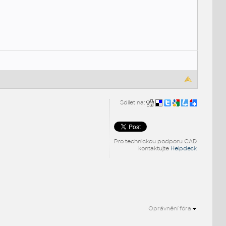
Sdílet na:
Pro technickou podporu CAD
kontaktujte
Helpdesk
Oprávnění fóra