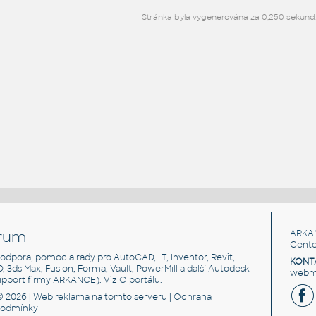
Stránka byla vygenerována za 0,250 sekund
rum
ARKA
Cente
, podpora, pomoc a rady pro AutoCAD, LT, Inventor, Revit,
KONT
3D, 3ds Max, Fusion, Forma, Vault, PowerMill a další Autodesk
webma
support firmy ARKANCE). Viz
O portálu
.
© 2026 |
Web reklama
na tomto serveru |
Ochrana
podmínky