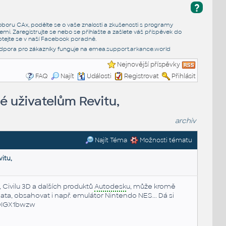
?
e oboru CAx, podělte se o vaše znalosti a zkušenosti s programy
emi. Zaregistrujte se nebo se přihlašte a zašlete váš příspěvek do
tejte se v naší
Facebook poradně
.
dpora pro zákazníky funguje na
emea.support.arkance.world
Nejnovější příspěvky
FAQ
Najít
Události
Registrovat
Přihlásit
é uživatelům Revitu,
archiv
Najít Téma
Možnosti tématu
itu,
, Civilu 3D a dalších produktů
Autodesk
u, může kromě
ata, obsahovat i např. emulátor Nintendo NES... Dá si
DIGX1bwzw