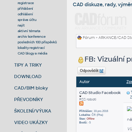
registrace
CAD diskuze, rady, výmě
přihlášení
odhlášení
správa účtu
najít
aktivní témata
archiv konference
Fórum
>
ARKANCE/CAD St
posledních 100 příspěvků
lokality registrací
CAD blogy a média
FB: Vizuální
TIPY A TRIKY
Odpovědět
DOWNLOAD
Autor
Zp
CAD/BIM bloky
CAD Studio Facebook
Zas
PŘEVODNÍKY
RSS roboti
ŠKOLENÍ/VÝUKA
Přihlášen:
19.pro.2016
Lokalita:
ČR (Pha)
ně
Stav:
Offline
VIDEO UKÁZKY
Bodů:
-5
Vi