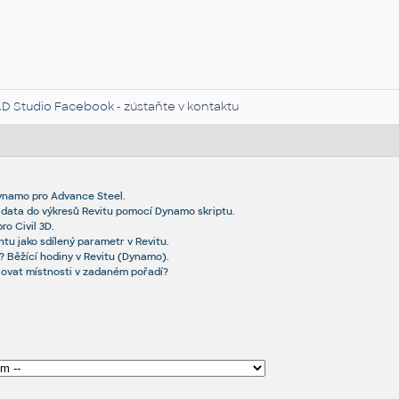
D Studio Facebook
- zústaňte v kontaktu
Dynamo pro Advance Steel.
 data do výkresů Revitu pomocí Dynamo skriptu.
ro Civil 3D.
tu jako sdílený parametr v Revitu.
n? Běžící hodiny v Revitu (Dynamo).
slovat místnosti v zadaném pořadí?