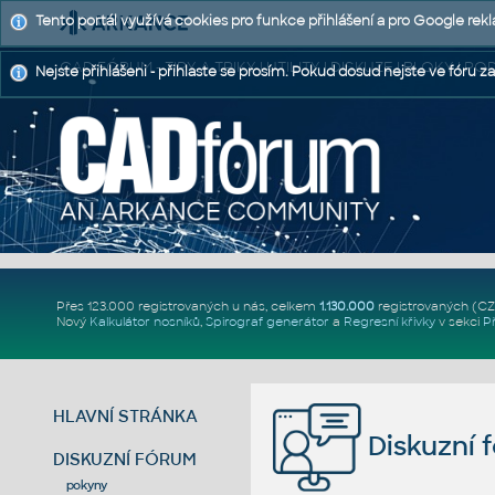
Tento portál využívá cookies pro funkce přihlášení a pro Google rek
CAD FÓRUM - TIPY A TRIKY | UTILITY | DISKUZE | BLOKY |
Nejste přihlášeni - přihlaste se prosím. Pokud dosud nejste ve fóru za
Přes 123.000 registrovaných u nás, celkem
1.130.000
registrovaných (C
Nový
Kalkulátor nosníků
,
Spirograf generátor
a
Regresní křivky
v sekci
P
HLAVNÍ STRÁNKA
Diskuzní 
DISKUZNÍ FÓRUM
pokyny