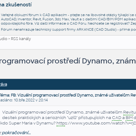
na zkušeností
Veřejné diskuzní fórum k CAD aplikacím - ptejte se na libovolné otázky týkající s
AutoCAD, Inventor, Revit, Fusion, 3ds Max, Vault a s dalšími CAD/BIM/PDM aplikac
odpovídajícího fóra. Viz další informace o
CAD Fóru
. Nechcete se registrovat? Zep
Fórum nenahrazuje technický support firmy ARKANCE (CAD Studio) - přímá po
udio
>
RSS kanály
 programovací prostředí Dynamo, znám
ráva
Téma: FB: Vizuální programovací prostředí Dynamo, známé uživatelům Rev
láno: 10.bře.2022 v 20:14
Vizuální programovací prostředí Dynamo, známé uživatelům
Revit
u
desítek praktických a seriozních "uzlů" přistupujících na
CAD
a
BIM
d
kdo Super Maria v Dynamu?
http
s://www.youtube.com/watch?v=rj
z
pokračování...