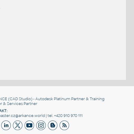
.
NCE
(CAD Studio) - Autodesk Platinum Partner & Training
r & Services Partner
AKT:
ster.cz@arkance.world | tel. +420 910 970 111