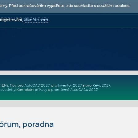
lamy. Před pokračováním vyjadřete, zda souhlasíte s použitím cookies.
 PODPORA | POMOC A RADY
registrováni,
klikněte sem.
.
Z+EN)
. Tipy pro
AutoCAD 2027
, pro
Inventor 2027
a pro
Revit 2027
.
řevodníky
.
Kompletní
příkazy
a
proměnné AutoCADu 2027
.
fórum, poradna