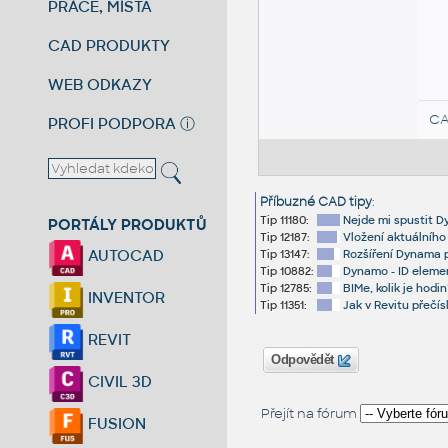
PRÁCE, MÍSTA
CAD PRODUKTY
WEB ODKAZY
CA
PROFI PODPORA
ⓘ
Příbuzné CAD tipy
:
Tip 11180:
Nejde mi spustit 
PORTÁLY PRODUKTŮ
Tip 12187:
Vložení aktuálního
AUTOCAD
Tip 13147:
Rozšíření Dynama p
Tip 10882:
Dynamo - ID elemen
Tip 12785:
BIMe, kolik je hodi
INVENTOR
Tip 11351:
Jak v Revitu přečí
REVIT
Odpovědět
CIVIL 3D
Přejít na fórum
FUSION