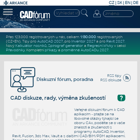
CZ
|
SK
|
EN
|
DE
Přes 123.000 registrovaných u nás, celkem
1.130.000
registrovaných
(CZ+EN)
. Tipy pro
AutoCAD 2027
, pro
Inventor 2027
a pro
Revit 2027
.
Nový
Kalkulátor nosníků
,
Spirograf generátor
a
Regresní křivky
v sekci
Převodníky
.
Kompletní
příkazy
a
proměnné AutoCADu 2027
.
RSS tipy
Diskuzní fórum, poradna
RSS diskuze
?
CAD diskuze, rady, výměna zkušeností
Veřejné diskuzní fórum k CAD
aplikacím - ptejte se na
libovolné otázky týkající se
oboru CAx, podělte se o vaše
znalosti a zkušenosti s
programy AutoCAD, Inventor,
Revit, Fusion, 3ds Max, Vault a s dalšími CAD/BIM/PDM aplikacemi.