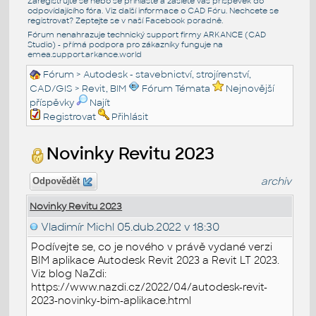
Zaregistrujte se nebo se přihlašte a zašlete váš příspěvek do
odpovídajícího fóra. Viz další informace o
CAD Fóru
. Nechcete se
registrovat? Zeptejte se v naší
Facebook poradně
.
Fórum nenahrazuje technický support firmy ARKANCE (CAD
Studio) - přímá podpora pro zákazníky funguje na
emea.support.arkance.world
Fórum
>
Autodesk - stavebnictví, strojírenství,
CAD/GIS
>
Revit, BIM
Fórum Témata
Nejnovější
příspěvky
Najít
Registrovat
Přihlásit
Novinky Revitu 2023
archiv
Odpovědět
Novinky Revitu 2023
Vladimír Michl
05.dub.2022 v 18:30
Podívejte se, co je nového v právě vydané verzi
BIM aplikace Autodesk Revit 2023 a Revit LT 2023.
Viz blog NaZdi:
https://www.nazdi.cz/2022/04/autodesk-revit-
2023-novinky-bim-aplikace.html