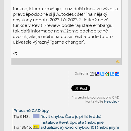
funkce, kterou zmiňuje, je už delší dobu ve vývoji a
pravděpodobně si ji Autodesk šetří na nějaký
chystaný update 2023.1 či 2023.2. Jelikož nové
funkce v Revit Preview podléhají stále embargu,
tak další informace nemůžeme pochopitelně
uvolnit, ale je určitě na co se těšit a bude to pro
uživatele výrazný "game changer".
-lt
Sdílet na:
Pro technickou podporu CAD
kontaktujte
Helpdesk
Příbuzné CAD tipy
:
Tip 8143:
Revit chyba: Čára je příliš krátká
Instalace Revit Update (nebo jiné
Tip 13545:
aktualizace) končí chybou 101 (nebo jiným