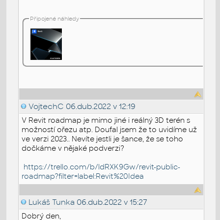
Připojené náhledy
VojtechC
06.dub.2022 v 12:19
V Revit roadmap je mimo jiné i reálný 3D terén s
možností ořezu atp. Doufal jsem že to uvidíme už
ve verzi 2023.. Nevíte jestli je šance, že se toho
dočkáme v nějaké podverzi?
https://trello.com/b/ldRXK9Gw/revit-public-
roadmap?filter=label:Revit%20Idea
Lukáš Tunka
06.dub.2022 v 15:27
Dobrý den,