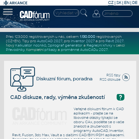
CZ
|
SK
|
EN
|
DE
Přes 123.000 registrovaných u nás, celkem
1.130.000
registrovaných
(CZ+EN)
. Tipy pro
AutoCAD 2027
, pro
Inventor 2027
a pro
Revit 2027
.
Nový
Kalkulátor nosníků
,
Spirograf generátor
a
Regresní křivky
v sekci
Převodníky
.
Kompletní
příkazy
a
proměnné AutoCADu 2027
.
RSS tipy
Diskuzní fórum, poradna
RSS diskuze
?
CAD diskuze, rady, výměna zkušeností
Veřejné diskuzní fórum k CAD
aplikacím - ptejte se na
libovolné otázky týkající se
oboru CAx, podělte se o vaše
znalosti a zkušenosti s
programy AutoCAD, Inventor,
Revit, Fusion, 3ds Max, Vault a s dalšími CAD/BIM/PDM aplikacemi.