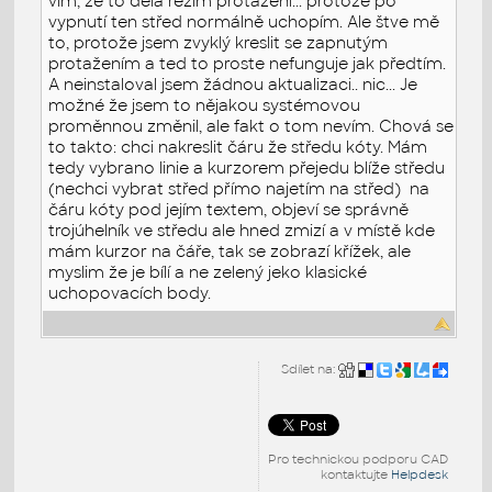
vím, že to dělá režim protažení... protože po
vypnutí ten střed normálně uchopím. Ale štve mě
to, protože jsem zvyklý kreslit se zapnutým
protažením a ted to proste nefunguje jak předtím.
A neinstaloval jsem žádnou aktualizaci.. nic... Je
možné že jsem to nějakou systémovou
proměnnou změnil, ale fakt o tom nevím. Chová se
to takto: chci nakreslit čáru že středu kóty. Mám
tedy vybrano linie a kurzorem přejedu blíže středu
(nechci vybrat střed přímo najetím na střed) na
čáru kóty pod jejím textem, objeví se správně
trojúhelník ve středu ale hned zmizí a v místě kde
mám kurzor na čáře, tak se zobrazí křížek, ale
myslim že je bílí a ne zelený jeko klasické
uchopovacích body.
Sdílet na:
Pro technickou podporu CAD
kontaktujte
Helpdesk