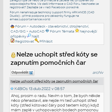
Zaregistrujte se nebo se přihlašte a zašlete váš příspěvek do
odpovídajícího fóra. Viz další informace o
CAD Fóru
. Nechcete se
registrovat? Zeptejte se v naší
Facebook poradně
.
Fórum nenahrazuje technický support firmy ARKANCE (CAD
Studio) - přímá podpora pro zákazníky funguje na
emea.support.arkance.world
Fórum
>
Autodesk - stavebnictví, strojírenství,
CAD/GIS
>
AutoCAD
Fórum Témata
Nejnovější
příspěvky
Najít
Registrovat
Přihlásit
Nelze uchopit střed kóty se
zapnutím pomočních čar
archiv
Odpovědět
Nelze uchopit střed kóty se zapnutím pomočních čar
K4BlOs
13.dub.2022 v 08:57
Ahoj, prosim o radu. Nevím o tom, že bych někde
něco přenastavil, ale nejde mi teď uchopit střed
kóty (střed kótovací čáry pod textem kóty) když
mám zaplé v uchopovacích bodech pomocnou