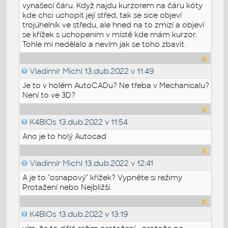
vynašecí čáru. Když najdu kurzorem na čáru kóty
kde chci uchopit její střed, tak se sice objeví
trojúhelník ve středu, ale hned na to zmizí a objeví
se křížek s uchopením v místě kde mám kurzor.
Tohle mi nedělalo a nevím jak se toho zbavit.
Vladimír Michl
13.dub.2022 v 11:49
Je to v holém AutoCADu? Ne třeba v Mechanicalu?
Není to ve 3D?
K4BlOs
13.dub.2022 v 11:54
Ano je to holý Autocad
Vladimír Michl
13.dub.2022 v 12:41
A je to "osnapový" křížek? Vypněte si režimy
Protažení nebo Nejbližší.
K4BlOs
13.dub.2022 v 13:19