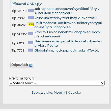
Příbuzné CAD tipy
:
Jak zapnout uchopování vynášecí čáry v
Tip 13059:
AutoCADu Mechanical?
Tip 7882:
Volně umístitelný text kóty v Inventoru.
Další možnosti odfiltrování některých typů
Tip 3626:
objektů při uchopování.
Proč mi Fusion nenabízí uchopovací body
Tip 14735:
při odměřování?
Nastavení kroku pro vkládání nebo kreslení
Tip 6128:
prvků v Revitu.
Tip 7753:
Globální vypnutí/zapnutí masky MTextů.
Odpovědět
Přejít na fórum
Zobrazit jako:
Mobilní
|
Klasické