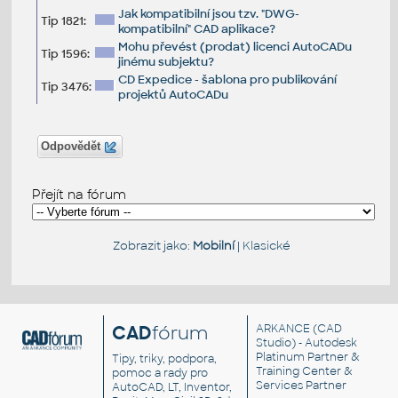
Jak kompatibilní jsou tzv. "DWG-
Tip 1821:
kompatibilní" CAD aplikace?
Mohu převést (prodat) licenci AutoCADu
Tip 1596:
jinému subjektu?
CD Expedice - šablona pro publikování
Tip 3476:
projektů AutoCADu
Odpovědět
Přejít na fórum
Zobrazit jako:
Mobilní
|
Klasické
CAD
fórum
ARKANCE
(CAD
Studio) - Autodesk
Platinum Partner &
Tipy, triky, podpora,
Training Center &
pomoc a rady pro
Services Partner
AutoCAD, LT, Inventor,