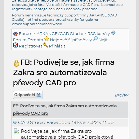
Zaregistrujte se nebo se přihlašte a zašlete váš příspěvek do
odpovídajícího fóra. Viz další informace o
CAD Fóru
. Nechcete se
registrovat? Zeptejte se v naší
Facebook poradně
.
Fórum nenahrazuje technický support firmy ARKANCE (CAD
Studio) - přímá podpora pro zákazníky funguje na
emea.support.arkance.world
Fórum
>
ARKANCE/CAD Studio
>
RSS kanály
Fórum Témata
Nejnovější příspěvky
Najít
Registrovat
Přihlásit
FB: Podívejte se, jak firma
Zakra sro automatizovala
převody CAD pro
archiv
Odpovědět
FB: Podívejte se, jak firma Zakra sro automatizovala
převody CAD pro
CAD Studio Facebook
13.kvě.2022 v 11:00
Podívejte se, jak firma Zakra sro
automatizovala převody CAD projektové