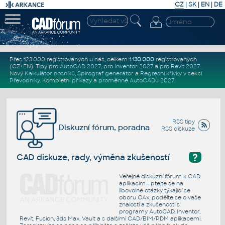
CZ
|
SK
|
EN
|
DE
Přes 123.000 registrovaných u nás, celkem
1.130.000
registrovaných
(CZ+EN)
. Tipy pro
AutoCAD 2027
, pro
Inventor 2027
a pro
Revit 2027
.
Nový
Kalkulátor nosníků
,
Spirograf generátor
a
Regresní křivky
v sekci
Převodníky
.
Kompletní
příkazy
a
proměnné AutoCADu 2027
.
RSS tipy
Diskuzní fórum, poradna
RSS diskuze
?
CAD diskuze, rady, výměna zkušeností
Veřejné diskuzní fórum k CAD
aplikacím - ptejte se na
libovolné otázky týkající se
oboru CAx, podělte se o vaše
znalosti a zkušenosti s
programy AutoCAD, Inventor,
Revit, Fusion, 3ds Max, Vault a s dalšími CAD/BIM/PDM aplikacemi.