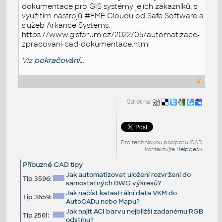
dokumentace pro GIS systémy jejích zákazníků, s
využitím nástrojů #FME Cloudu od Safe Software a
služeb Arkance Systems.
https://www.gisforum.cz/2022/05/automatizace-
zpracovani-cad-dokumentace.html
Viz
pokračování...
Sdílet na:
Pro technickou podporu CAD
kontaktujte
Helpdesk
Příbuzné CAD tipy
:
Jak automatizovat uložení rozvržení do
Tip 3596:
samostatných DWG výkresů?
Jak načíst katastrální data VKM do
Tip 3659:
AutoCADu nebo Mapu?
Jak najít ACI barvu nejbližší zadanému RGB
Tip 2561:
odstínu?