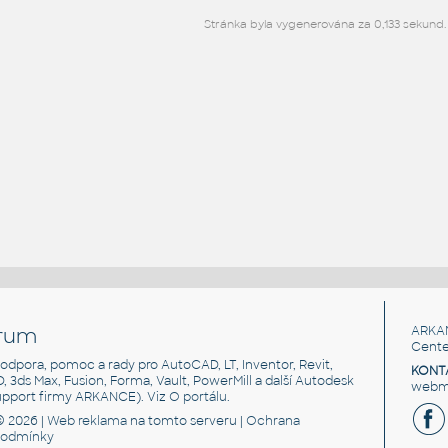
Stránka byla vygenerována za 0,133 sekund.
rum
ARKA
Cente
, podpora, pomoc a rady pro AutoCAD, LT, Inventor, Revit,
KONT
3D, 3ds Max, Fusion, Forma, Vault, PowerMill a další Autodesk
webma
support firmy ARKANCE). Viz
O portálu
.
© 2026 |
Web reklama
na tomto serveru |
Ochrana
podmínky