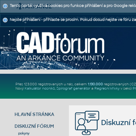
Tento portál využívá cookies pro funkce přihlášení a pro Google rek
CAD FÓRUM - TIPY A TRIKY | UTILITY | DISKUZE | BLOKY |
Nejste přihlášeni - přihlaste se prosím. Pokud dosud nejste ve fóru za
Přes 123.000 registrovaných u nás, celkem
1.130.000
registrovaných (C
Nový
Kalkulátor nosníků
,
Spirograf generátor
a
Regresní křivky
v sekci
P
HLAVNÍ STRÁNKA
Diskuzní 
DISKUZNÍ FÓRUM
pokyny