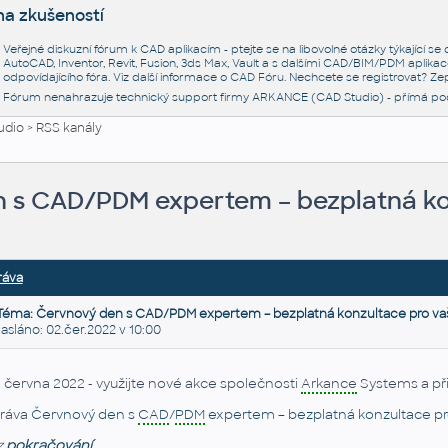
na zkušeností
Veřejné diskuzní fórum k CAD aplikacím - ptejte se na libovolné otázky týkající s
AutoCAD, Inventor, Revit, Fusion, 3ds Max, Vault a s dalšími CAD/BIM/PDM aplikac
odpovídajícího fóra. Viz další informace o
CAD Fóru
. Nechcete se registrovat? Zep
Fórum nenahrazuje technický support firmy ARKANCE (CAD Studio) - přímá po
udio
>
RSS kanály
 s CAD/PDM expertem – bezplatná kon
ráva
Téma: Červnový den s CAD/PDM expertem – bezplatná konzultace pro vaš
láno: 02.čer.2022 v 10:00
. června 2022 - využijte nové akce společnosti
Arkance
Systems a při
ráva
Červnový den s
CAD
/
PDM
expertem – bezplatná konzultace pro
z
pokračování...