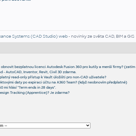
kance Systems (CAD Studio) web
- novinky ze světa CAD, BIM a GIS
 obnovit bezplatnou licenci Autodesk Fusion 360 pro kutily a menší firmy? (zatím
 - AutoCAD, Inventor, Revit, Civil 3D zdarma.
latný read-only přístup k Vault úložišti pro non-CAD uživatele?
ektovými daty po expiraci účtu na A360 Team? (když neobnovím předplatné)
0 mi hlásí "Term ends in 28 days".
Design Tracking (Apprentice)? Je zdarma?