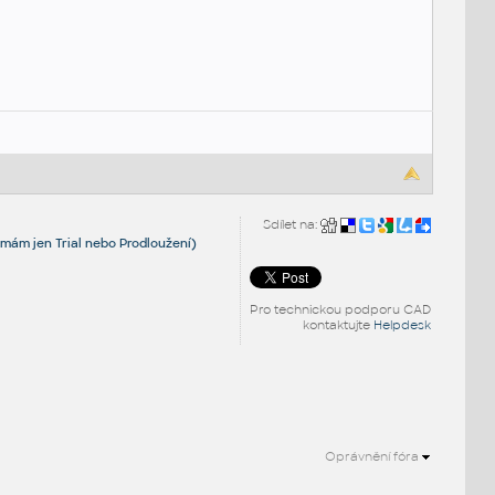
Sdílet na:
 mám jen Trial nebo Prodloužení)
Pro technickou podporu CAD
kontaktujte
Helpdesk
Oprávnění fóra