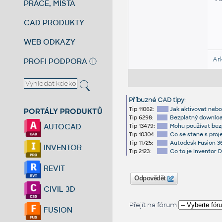
PRÁCE, MÍSTA
CAD PRODUKTY
WEB ODKAZY
Ar
PROFI PODPORA
ⓘ
Příbuzné CAD tipy
:
Tip 11062:
Jak aktivovat nebo
PORTÁLY PRODUKTŮ
Tip 6298:
Bezplatný download
AUTOCAD
Tip 13479:
Mohu používat bezp
Tip 10304:
Co se stane s proj
Tip 11725:
Autodesk Fusion 36
INVENTOR
Tip 2123:
Co to je Inventor 
REVIT
Odpovědět
CIVIL 3D
Přejít na fórum
FUSION