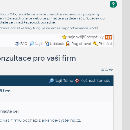
?
e oboru CAx, podělte se o vaše znalosti a zkušenosti s programy
emi. Zaregistrujte se nebo se přihlašte a zašlete váš příspěvek do
tejte se v naší
Facebook poradně
.
dpora pro zákazníky funguje na
emea.support.arkance.world
Nejnovější příspěvky
FAQ
Najít
Události
Registrovat
Přihlásit
zultace pro vaši firm
archiv
Najít Téma
Možnosti tématu
i firm
hlaste se!
 vaši firmu
pochází z
arkance
-systems.cz
.