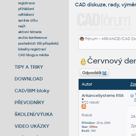
registrace
CAD diskuze, rady, výmě
přihlášení
odhlášení
správa účtu
najít
aktivní témata
archiv konference
Fórum
>
ARKANCE/CAD St
posledních 100 příspěvků
lokality registrací
CAD blogy a média
Červnový den
TIPY A TRIKY
Odpovědět
DOWNLOAD
Autor
Zp
CAD/BIM bloky
ArkanceSystems RSS
Zas
PŘEVODNÍKY
RSS roboti
ŠKOLENÍ/VÝUKA
Robot
24
Přihlášen:
20.lis.2009
VIDEO UKÁZKY
Zp
Stav:
Offline
Bodů:
594
Vi