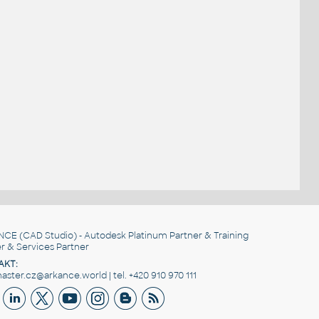
NCE
(CAD Studio) - Autodesk Platinum Partner & Training
r & Services Partner
AKT:
ster.cz@arkance.world | tel. +420 910 970 111