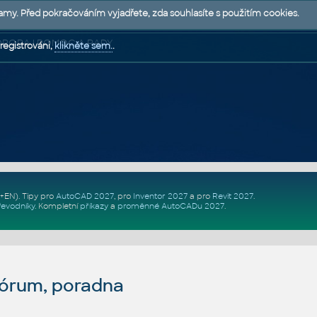
lamy. Před pokračováním vyjadřete, zda souhlasíte s použitím cookies.
 PODPORA | POMOC A RADY
registrováni,
klikněte sem.
.
Z+EN)
. Tipy pro
AutoCAD 2027
, pro
Inventor 2027
a pro
Revit 2027
.
řevodníky
.
Kompletní
příkazy
a
proměnné AutoCADu 2027
.
fórum, poradna