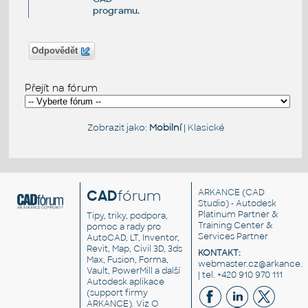
programu.
Odpovědět
Přejít na fórum
Zobrazit jako:
Mobilní
|
Klasické
CAD
fórum
ARKANCE
(CAD
Studio) - Autodesk
Platinum Partner &
Tipy, triky, podpora,
Training Center &
pomoc a rady pro
Services Partner
AutoCAD, LT, Inventor,
Revit, Map, Civil 3D, 3ds
KONTAKT:
Max, Fusion, Forma,
webmaster.cz@arkance.w
Vault, PowerMill a další
| tel. +420 910 970 111
Autodesk aplikace
(support firmy
ARKANCE). Viz
O