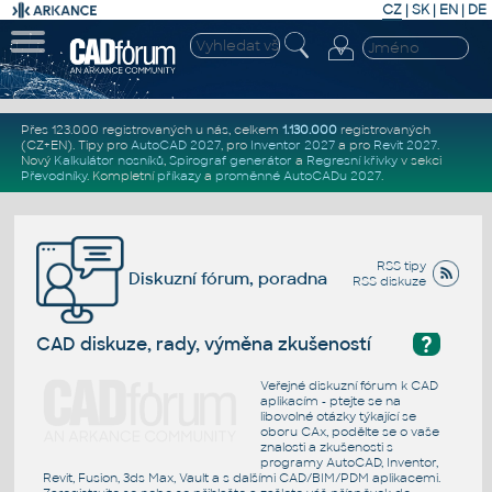
CZ
|
SK
|
EN
|
DE
Přes 123.000 registrovaných u nás, celkem
1.130.000
registrovaných
(CZ+EN)
. Tipy pro
AutoCAD 2027
, pro
Inventor 2027
a pro
Revit 2027
.
Nový
Kalkulátor nosníků
,
Spirograf generátor
a
Regresní křivky
v sekci
Převodníky
.
Kompletní
příkazy
a
proměnné AutoCADu 2027
.
RSS tipy
Diskuzní fórum, poradna
RSS diskuze
?
CAD diskuze, rady, výměna zkušeností
Veřejné diskuzní fórum k CAD
aplikacím - ptejte se na
libovolné otázky týkající se
oboru CAx, podělte se o vaše
znalosti a zkušenosti s
programy AutoCAD, Inventor,
Revit, Fusion, 3ds Max, Vault a s dalšími CAD/BIM/PDM aplikacemi.