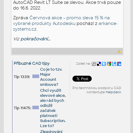
AutoCAD Revit LT Suite se slevou. Akce trvá pouze
do 16.6. 2022.
Zpráva
Červnová akce – promo sleva 15 % na
vybrané produkty Autodesku
pochází z
arkance-
systems.cz
.
Viz
pokračování...
Příbuzné CAD tipy
:
Sdílet na:
Co je to tzv.
Major
Tip 1339:
Account
smlouva?
Pro technickou podporu CAD
Chci využít
kontaktujte
Helpdesk
slevové akce,
ale rád bych
odložil
Tip 11475:
začátek
platnosti
Subscription.
Lze to?
Zkopírování