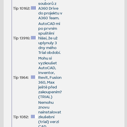
souborů z
Tip 10162:
A360 Drive
do projektu v
A360 Team.
AutoCAD mi
po prvním
spuštění
Tip 13916:
hlásí, že už
uplynuly 3
dny mého
Trial období.
Mohu si
vyzkoušet
AutoCAD,
Inventor,
Tip 1964:
Revit, Fusion
360, Max
ještě před
zakoupením?
(TRIAL)
Nemohu
znovu
nainstalovat
Tip 1082:
zkušební
(trial) verzi
CAD