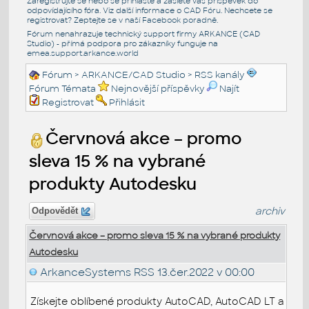
Zaregistrujte se nebo se přihlašte a zašlete váš příspěvek do
odpovídajícího fóra. Viz další informace o
CAD Fóru
. Nechcete se
registrovat? Zeptejte se v naší
Facebook poradně
.
Fórum nenahrazuje technický support firmy ARKANCE (CAD
Studio) - přímá podpora pro zákazníky funguje na
emea.support.arkance.world
Fórum
>
ARKANCE/CAD Studio
>
RSS kanály
Fórum Témata
Nejnovější příspěvky
Najít
Registrovat
Přihlásit
Červnová akce – promo
sleva 15 % na vybrané
produkty Autodesku
archiv
Odpovědět
Červnová akce – promo sleva 15 % na vybrané produkty
Autodesku
ArkanceSystems RSS
13.čer.2022 v 00:00
Získejte oblíbené produkty AutoCAD, AutoCAD LT a