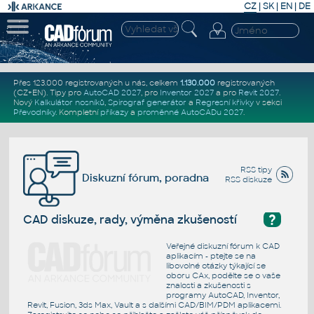
CZ
|
SK
|
EN
|
DE
Přes 123.000 registrovaných u nás, celkem
1.130.000
registrovaných
(CZ+EN)
. Tipy pro
AutoCAD 2027
, pro
Inventor 2027
a pro
Revit 2027
.
Nový
Kalkulátor nosníků
,
Spirograf generátor
a
Regresní křivky
v sekci
Převodníky
.
Kompletní
příkazy
a
proměnné AutoCADu 2027
.
RSS tipy
Diskuzní fórum, poradna
RSS diskuze
?
CAD diskuze, rady, výměna zkušeností
Veřejné diskuzní fórum k CAD
aplikacím - ptejte se na
libovolné otázky týkající se
oboru CAx, podělte se o vaše
znalosti a zkušenosti s
programy AutoCAD, Inventor,
Revit, Fusion, 3ds Max, Vault a s dalšími CAD/BIM/PDM aplikacemi.