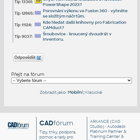
Tip 13361:
PowerShape 2023?
Porovnání výkonu ve Fusion 360 - vyhněte
Tip 12865:
se složitým náčrtům.
Kde hledat další knihovny pro Fabrication
Tip 11124:
CAMduct?
Šroubovice - kroucený dvoudrát v
Tip 9037:
Inventoru.
Odpovědět
Přejít na fórum
Zobrazit jako:
Mobilní
|
Klasické
CAD
fórum
ARKANCE
(CAD
Studio) - Autodesk
Platinum Partner &
Tipy, triky, podpora,
Training Center &
pomoc a rady pro