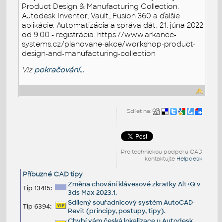
Product Design & Manufacturing Collection.
Autodesk Inventor, Vault, Fusion 360 a ďalšie
aplikácie. Automatizácia a správa dát. 21. júna 2022
od 9:00 - registrácia: https://www.arkance-
systems.cz/planovane-akce/workshop-product-
design-and-manufacturing-collection
Viz
pokračování...
Sdílet na:
Pro technickou podporu CAD
kontaktujte
Helpdesk
Příbuzné CAD tipy
:
Změna chování klávesové zkratky Alt+Q v
Tip 13415:
3ds Max 2023.1.
Sdílený souřadnicový systém AutoCAD-
Tip 6394:
Revit (principy, postupy, tipy).
Chybí vám česká lokalizace u Autodesk