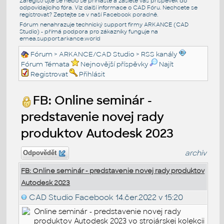
Zaregistrujte se nebo se přihlašte a zašlete váš příspěvek do
odpovídajícího fóra. Viz další informace o
CAD Fóru
. Nechcete se
registrovat? Zeptejte se v naší
Facebook poradně
.
Fórum nenahrazuje technický support firmy ARKANCE (CAD
Studio) - přímá podpora pro zákazníky funguje na
emea.support.arkance.world
Fórum
>
ARKANCE/CAD Studio
>
RSS kanály
Fórum Témata
Nejnovější příspěvky
Najít
Registrovat
Přihlásit
FB: Online seminár -
predstavenie novej rady
produktov Autodesk 2023
archiv
Odpovědět
FB: Online seminár - predstavenie novej rady produktov
Autodesk 2023
CAD Studio Facebook
14.čer.2022 v 15:20
Online seminár - predstavenie novej rady
produktov Autodesk 2023 vo strojárskej kolekcii