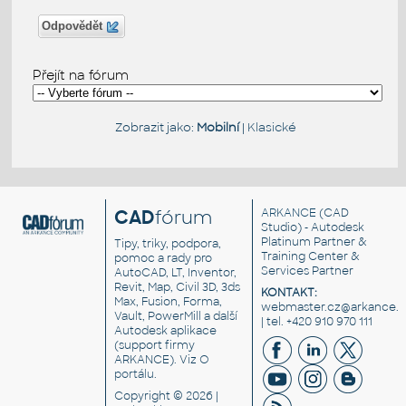
Odpovědět
Přejít na fórum
Zobrazit jako:
Mobilní
|
Klasické
CAD
fórum
ARKANCE
(CAD
Studio) - Autodesk
Platinum Partner &
Tipy, triky, podpora,
Training Center &
pomoc a rady pro
Services Partner
AutoCAD, LT, Inventor,
Revit, Map, Civil 3D, 3ds
KONTAKT:
Max, Fusion, Forma,
webmaster.cz@arkance.w
Vault, PowerMill a další
| tel. +420 910 970 111
Autodesk aplikace
(support firmy
ARKANCE). Viz
O
portálu
.
Copyright © 2026 |