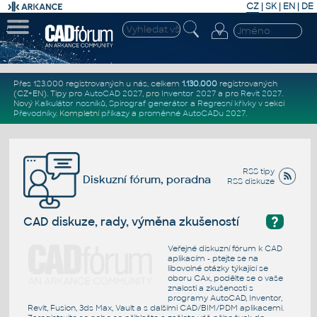
CZ
|
SK
|
EN
|
DE
Přes 123.000 registrovaných u nás, celkem
1.130.000
registrovaných
(CZ+EN)
. Tipy pro
AutoCAD 2027
, pro
Inventor 2027
a pro
Revit 2027
.
Nový
Kalkulátor nosníků
,
Spirograf generátor
a
Regresní křivky
v sekci
Převodníky
.
Kompletní
příkazy
a
proměnné AutoCADu 2027
.
RSS tipy
Diskuzní fórum, poradna
RSS diskuze
?
CAD diskuze, rady, výměna zkušeností
Veřejné diskuzní fórum k CAD
aplikacím - ptejte se na
libovolné otázky týkající se
oboru CAx, podělte se o vaše
znalosti a zkušenosti s
programy AutoCAD, Inventor,
Revit, Fusion, 3ds Max, Vault a s dalšími CAD/BIM/PDM aplikacemi.