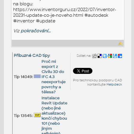
na blogu:
https://www.inventorguru.cz/2022/07/inventor-
20231-update-co-je-noveho.html #autodesk
#inventor #update
Viz
pokračování...
Příbuzné CAD tipy
:
Sdílet na:
Proč mi
export z
Civilu 3D do
Tip 14049:
IFC 4.3
Pro technickou podporu CAD
neexportuje
kontaktujte
Helpdesk
povrchy a
tělesa?
Instalace
Revit Update
(nebo jiné
aktualizace)
Tip 13545:
končí chybou
101 (nebo
jiným
selháním)