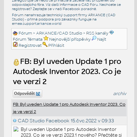
Zaregistrujte se nebo se přihlašte a zašlete váš příspěvek do
odpovídajícího fóra. Viz další informace o
CAD Fóru
. Nechcete se
registrovat? Zeptejte se v naší
Facebook poradně
.
Fórum nenahrazuje technický support firmy ARKANCE (CAD
Studio) - přímá podpora pro zákazníky funguje na
emea.support.arkance.world
Fórum
>
ARKANCE/CAD Studio
>
RSS kanály
Fórum Témata
Nejnovější příspěvky
Najít
Registrovat
Přihlásit
FB: Byl uveden Update 1 pro
Autodesk Inventor 2023. Co je
ve verzi 2
archiv
Odpovědět
FB: Byl uveden Update 1 pro Autodesk Inventor 2023. Co
je ve verzi 2
CAD Studio Facebook
15.čvc.2022 v 09:33
Byl uveden Update 1 pro Autodesk Inventor
2023. Co je ve verzi 2023.1 nového? Přečtěte si