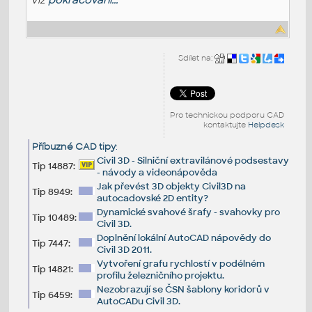
Sdílet na:
Pro technickou podporu CAD
kontaktujte
Helpdesk
Příbuzné CAD tipy
:
Civil 3D - Silniční extravilánové podsestavy
Tip 14887:
- návody a videonápověda
Jak převést 3D objekty Civil3D na
Tip 8949:
autocadovské 2D entity?
Dynamické svahové šrafy - svahovky pro
Tip 10489:
Civil 3D.
Doplnění lokální AutoCAD nápovědy do
Tip 7447:
Civil 3D 2011.
Vytvoření grafu rychlostí v podélném
Tip 14821:
profilu železničního projektu.
Nezobrazují se ČSN šablony koridorů v
Tip 6459:
AutoCADu Civil 3D.