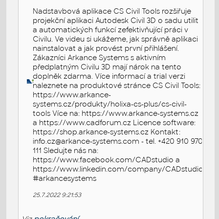
Nadstavbová aplikace CS Civil Tools rozšiřuje
projekční aplikaci Autodesk Civil 3D o sadu utilit
a automatických funkcí zefektivňující práci v
Civilu. Ve videu si ukážeme, jak správně aplikaci
nainstalovat a jak provést první přihlášení.
Zákazníci Arkance Systems s aktivním
předplatným Civilu 3D mají nárok na tento
doplněk zdarma. Více informací a trial verzi
naleznete na produktové stránce CS Civil Tools:
https://www.arkance-
systems.cz/produkty/holixa-cs-plus/cs-civil-
tools Více na: https://www.arkance-systems.cz
a https://www.cadforum.cz Licence software:
https://shop.arkance-systems.cz Kontakt:
info.cz@arkance-systems.com - tel. +420 910 970
111 Sledujte nás na:
https://www.facebook.com/CADstudio a
https://www.linkedin.com/company/CADstudio
#arkancesystems
25.7.2022 9:21:53
Viz
pokračování...