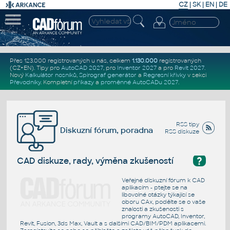
CZ
|
SK
|
EN
|
DE
Přes 123.000 registrovaných u nás, celkem
1.130.000
registrovaných
(CZ+EN)
. Tipy pro
AutoCAD 2027
, pro
Inventor 2027
a pro
Revit 2027
.
Nový
Kalkulátor nosníků
,
Spirograf generátor
a
Regresní křivky
v sekci
Převodníky
.
Kompletní
příkazy
a
proměnné AutoCADu 2027
.
RSS tipy
Diskuzní fórum, poradna
RSS diskuze
?
CAD diskuze, rady, výměna zkušeností
Veřejné diskuzní fórum k CAD
aplikacím - ptejte se na
libovolné otázky týkající se
oboru CAx, podělte se o vaše
znalosti a zkušenosti s
programy AutoCAD, Inventor,
Revit, Fusion, 3ds Max, Vault a s dalšími CAD/BIM/PDM aplikacemi.