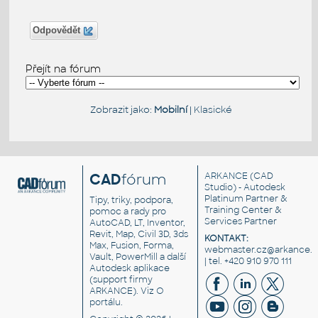
Odpovědět
Přejít na fórum
Zobrazit jako:
Mobilní
|
Klasické
CAD
fórum
ARKANCE
(CAD
Studio) - Autodesk
Platinum Partner &
Tipy, triky, podpora,
Training Center &
pomoc a rady pro
Services Partner
AutoCAD, LT, Inventor,
Revit, Map, Civil 3D, 3ds
KONTAKT:
Max, Fusion, Forma,
webmaster.cz@arkance.w
Vault, PowerMill a další
| tel. +420 910 970 111
Autodesk aplikace
(support firmy
ARKANCE). Viz
O
portálu
.