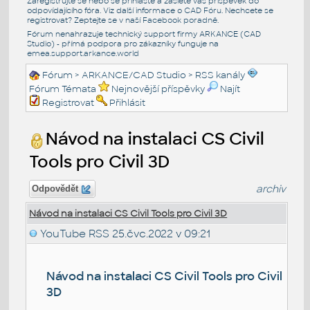
Zaregistrujte se nebo se přihlašte a zašlete váš příspěvek do
odpovídajícího fóra. Viz další informace o
CAD Fóru
. Nechcete se
registrovat? Zeptejte se v naší
Facebook poradně
.
Fórum nenahrazuje technický support firmy ARKANCE (CAD
Studio) - přímá podpora pro zákazníky funguje na
emea.support.arkance.world
Fórum
>
ARKANCE/CAD Studio
>
RSS kanály
Fórum Témata
Nejnovější příspěvky
Najít
Registrovat
Přihlásit
Návod na instalaci CS Civil
Tools pro Civil 3D
archiv
Odpovědět
Návod na instalaci CS Civil Tools pro Civil 3D
YouTube RSS
25.čvc.2022 v 09:21
Návod na instalaci CS Civil Tools pro Civil
3D