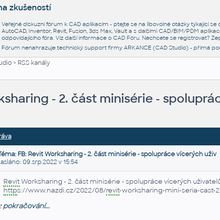
na zkušeností
Veřejné diskuzní fórum k CAD aplikacím - ptejte se na libovolné otázky týkající s
AutoCAD, Inventor, Revit, Fusion, 3ds Max, Vault a s dalšími CAD/BIM/PDM aplikac
odpovídajícího fóra. Viz další informace o
CAD Fóru
. Nechcete se registrovat? Zep
Fórum nenahrazuje technický support firmy ARKANCE (CAD Studio) - přímá po
udio
>
RSS kanály
ksharing - 2. část minisérie - spoluprá
ráva
Téma: FB: Revit Worksharing - 2. část minisérie - spolupráce vícerých uživ
láno: 09.srp.2022 v 15:54
Revit
Worksharing - 2. část minisérie - spolupráce vícerých uživatelů
http
s://www.nazdi.cz/2022/08/
revit
-worksharing-mini-seria-cast-2
z
pokračování...