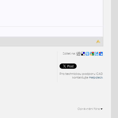
Sdílet na:
Pro technickou podporu CAD
kontaktujte
Helpdesk
Oprávnění fóra