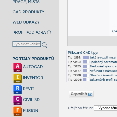
PRÁCE, MÍSTA
CAD PRODUKTY
WEB ODKAZY
CA
PROFI PODPORA
ⓘ
Příbuzné CAD tipy
:
Tip 12125:
Jaký je rozdíl mezi
PORTÁLY PRODUKTŮ
Tip 13498:
Společný parametr 
AUTOCAD
Tip 13720:
Sledování výkonu s
Tip 13877:
Nefunguje nám spol
Tip 13588:
Otevření konkrétní
INVENTOR
Tip 12995:
Jak změnit profil 
REVIT
Odpovědět
CIVIL 3D
Přejít na fórum
FUSION