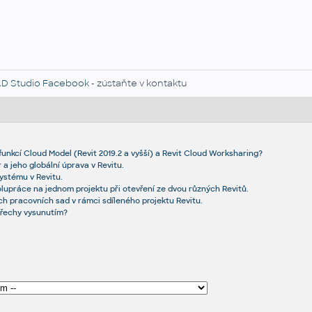
D Studio Facebook
- zústaňte v kontaktu
 funkcí Cloud Model (Revit 2019.2 a vyšší) a Revit Cloud Worksharing?
a jeho globální úprava v Revitu.
ystému v Revitu.
upráce na jednom projektu při otevření ze dvou různých Revitů.
ch pracovních sad v rámci sdíleného projektu Revitu.
střechy vysunutím?