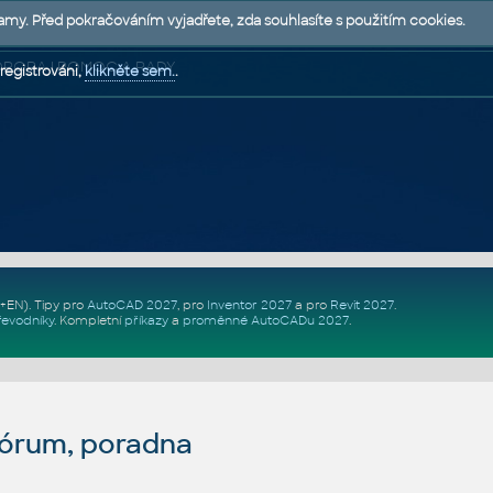
lamy. Před pokračováním vyjadřete, zda souhlasíte s použitím cookies.
 PODPORA | POMOC A RADY
registrováni,
klikněte sem.
.
Z+EN)
. Tipy pro
AutoCAD 2027
, pro
Inventor 2027
a pro
Revit 2027
.
řevodníky
.
Kompletní
příkazy
a
proměnné AutoCADu 2027
.
fórum, poradna