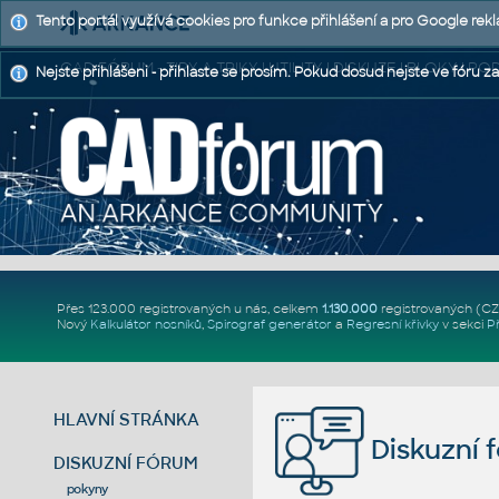
Tento portál využívá cookies pro funkce přihlášení a pro Google rek
CAD FÓRUM - TIPY A TRIKY | UTILITY | DISKUZE | BLOKY |
Nejste přihlášeni - přihlaste se prosím. Pokud dosud nejste ve fóru za
Přes 123.000 registrovaných u nás, celkem
1.130.000
registrovaných (C
Nový
Kalkulátor nosníků
,
Spirograf generátor
a
Regresní křivky
v sekci
P
HLAVNÍ STRÁNKA
Diskuzní 
DISKUZNÍ FÓRUM
pokyny