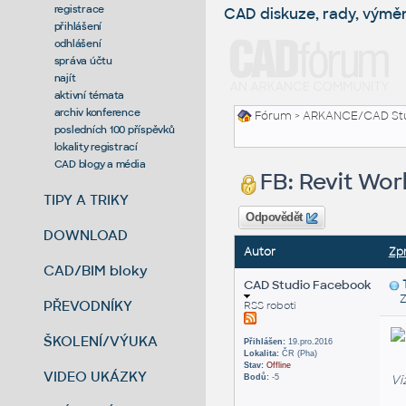
registrace
CAD diskuze, rady, výmě
přihlášení
odhlášení
správa účtu
najít
aktivní témata
archiv konference
Fórum
>
ARKANCE/CAD St
posledních 100 příspěvků
lokality registrací
CAD blogy a média
FB: Revit Wor
TIPY A TRIKY
Odpovědět
DOWNLOAD
Autor
Zp
CAD/BIM bloky
CAD Studio Facebook
Zas
PŘEVODNÍKY
RSS roboti
ŠKOLENÍ/VÝUKA
Přihlášen:
19.pro.2016
Lokalita:
ČR (Pha)
Stav:
Offline
VIDEO UKÁZKY
Vi
Bodů:
-5