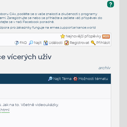
?
e oboru CAx, podělte se o vaše znalosti a zkušenosti s programy
emi. Zaregistrujte se nebo se přihlašte a zašlete váš příspěvek do
tejte se v naší
Facebook poradně
.
dpora pro zákazníky funguje na
emea.support.arkance.world
Nejnovější příspěvky
FAQ
Najít
Události
Registrovat
Přihlásit
ce vícerých uživ
archiv
Najít Téma
Možnosti tématu
. Jak na to. Včetně videoukázky.
.
html