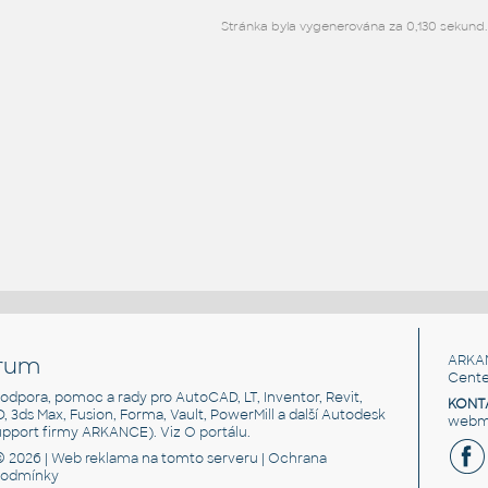
Stránka byla vygenerována za 0,130 sekund.
rum
ARKA
Cente
, podpora, pomoc a rady pro AutoCAD, LT, Inventor, Revit,
KONT
3D, 3ds Max, Fusion, Forma, Vault, PowerMill a další Autodesk
webma
support firmy ARKANCE). Viz
O portálu
.
© 2026 |
Web reklama
na tomto serveru |
Ochrana
podmínky