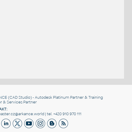
NCE
(CAD Studio) - Autodesk Platinum Partner & Training
r & Services Partner
AKT:
ster.cz@arkance.world | tel. +420 910 970 111