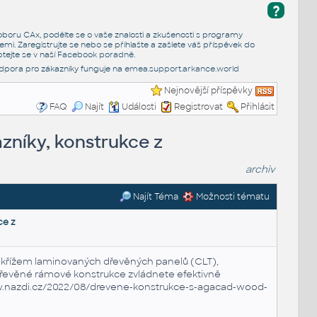
?
e oboru CAx, podělte se o vaše znalosti a zkušenosti s programy
emi. Zaregistrujte se nebo se přihlašte a zašlete váš příspěvek do
tejte se v naší
Facebook poradně
.
dpora pro zákazníky funguje na
emea.support.arkance.world
Nejnovější příspěvky
FAQ
Najít
Události
Registrovat
Přihlásit
zníky, konstrukce z
archiv
Najít Téma
Možnosti tématu
ce z
z křížem laminovaných dřevěných panelů (CLT),
 dřevěné rámové konstrukce zvládnete efektivně
.nazdi.cz/2022/08/drevene-konstrukce-s-agacad-wood-