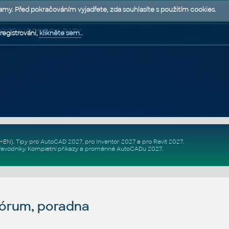
lamy. Před pokračováním vyjadřete, zda souhlasíte s použitím cookies.
 PODPORA | POMOC A RADY
registrováni,
klikněte sem.
.
Z+EN)
. Tipy pro
AutoCAD 2027
, pro
Inventor 2027
a pro
Revit 2027
.
řevodníky
.
Kompletní
příkazy
a
proměnné AutoCADu 2027
.
fórum, poradna