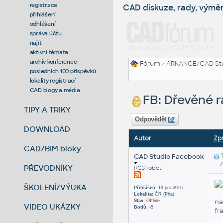
registrace
CAD diskuze, rady, výmě
přihlášení
odhlášení
správa účtu
najít
aktivní témata
archiv konference
Fórum
>
ARKANCE/CAD St
posledních 100 příspěvků
lokality registrací
CAD blogy a média
FB: Dřevěné r
TIPY A TRIKY
Odpovědět
DOWNLOAD
Autor
Zp
CAD/BIM bloky
CAD Studio Facebook
Zas
PŘEVODNÍKY
RSS roboti
ŠKOLENÍ/VÝUKA
Přihlášen:
19.pro.2016
Lokalita:
ČR (Pha)
na
Stav:
Offline
VIDEO UKÁZKY
Bodů:
-5
fr