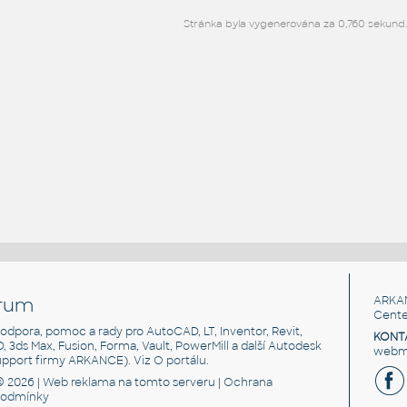
Stránka byla vygenerována za 0,760 sekund.
rum
ARKA
Cente
, podpora, pomoc a rady pro AutoCAD, LT, Inventor, Revit,
KONT
3D, 3ds Max, Fusion, Forma, Vault, PowerMill a další Autodesk
webma
support firmy ARKANCE). Viz
O portálu
.
© 2026 |
Web reklama
na tomto serveru |
Ochrana
podmínky