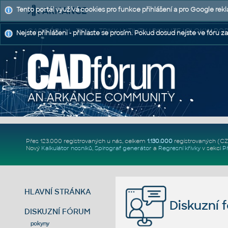
Tento portál využívá cookies pro funkce přihlášení a pro Google rek
CAD FÓRUM - TIPY A TRIKY | UTILITY | DISKUZE | BLOKY |
Nejste přihlášeni - přihlaste se prosím. Pokud dosud nejste ve fóru za
Přes 123.000 registrovaných u nás, celkem
1.130.000
registrovaných (C
Nový
Kalkulátor nosníků
,
Spirograf generátor
a
Regresní křivky
v sekci
P
HLAVNÍ STRÁNKA
Diskuzní 
DISKUZNÍ FÓRUM
pokyny