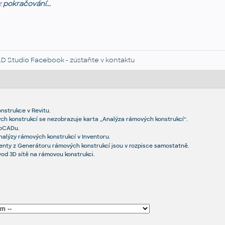
z
pokračování...
D Studio Facebook
- zústaňte v kontaktu
nstrukce v Revitu.
ch konstrukcí se nezobrazuje karta „Analýza rámových konstrukcí“.
toCADu.
nalýzy rámových konstrukcí v Inventoru.
nty z Generátoru rámových konstrukcí jsou v rozpisce samostatně.
od 3D sítě na rámovou konstrukci.