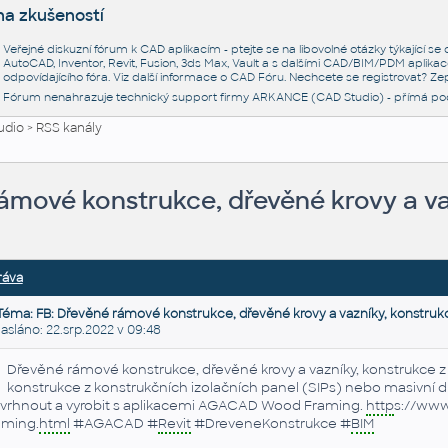
na zkušeností
Veřejné diskuzní fórum k CAD aplikacím - ptejte se na libovolné otázky týkající s
AutoCAD, Inventor, Revit, Fusion, 3ds Max, Vault a s dalšími CAD/BIM/PDM aplikac
odpovídajícího fóra. Viz další informace o
CAD Fóru
. Nechcete se registrovat? Zep
Fórum nenahrazuje technický support firmy ARKANCE (CAD Studio) - přímá po
udio
>
RSS kanály
ámové konstrukce, dřevěné krovy a va
ráva
Téma: FB: Dřevěné rámové konstrukce, dřevěné krovy a vazníky, konstruk
láno: 22.srp.2022 v 09:48
Dřevěné rámové konstrukce, dřevěné krovy a vazníky, konstrukce 
konstrukce z konstrukčních izolačních panel (SIPs) nebo masivní
vrhnout a vyrobit s aplikacemi AGACAD Wood Framing.
http
s://www
aming.
html
#AGACAD #
Revit
#DreveneKonstrukce #
BIM