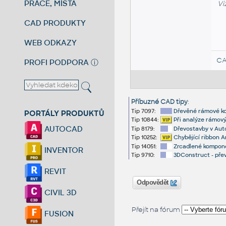
PRÁCE, MÍSTA
Vi
CAD PRODUKTY
WEB ODKAZY
CA
PROFI PODPORA
ⓘ
Příbuzné CAD tipy
:
Tip 7097:
Dřevěné rámové ko
PORTÁLY PRODUKTŮ
Tip 10844:
Při analýze rámový
AUTOCAD
Tip 8179:
Dřevostavby v Au
Tip 10252:
Chybějící ribbon A
Tip 14051:
Zrcadlené kompone
INVENTOR
Tip 9710:
3DConstruct - přev
REVIT
Odpovědět
CIVIL 3D
Přejít na fórum
FUSION