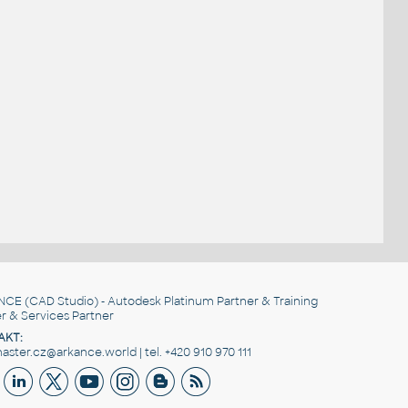
NCE
(CAD Studio) - Autodesk Platinum Partner & Training
r & Services Partner
AKT:
ster.cz@arkance.world | tel. +420 910 970 111