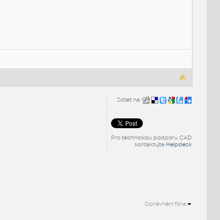
Sdílet na:
Pro technickou podporu CAD
kontaktujte
Helpdesk
Oprávnění fóra