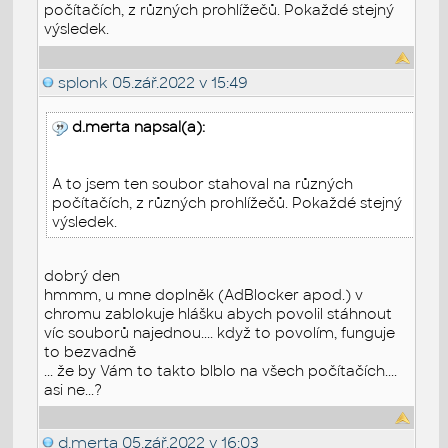
počítačích, z různých prohlížečů. Pokaždé stejný
výsledek.
splonk
05.zář.2022 v 15:49
d.merta napsal(a):
A to jsem ten soubor stahoval na různých
počítačích, z různých prohlížečů. Pokaždé stejný
výsledek.
dobrý den
hmmm, u mne doplněk (AdBlocker apod.) v
chromu zablokuje hlášku abych povolil stáhnout
víc souborů najednou.... když to povolím, funguje
to bezvadně
... že by Vám to takto blblo na všech počítačích....
asi ne...?
d.merta
05.zář.2022 v 16:03