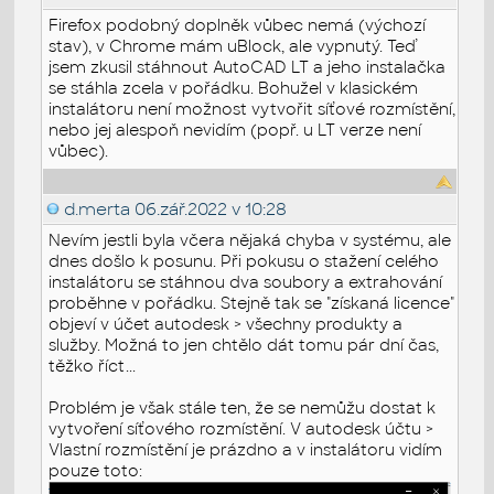
Firefox podobný doplněk vůbec nemá (výchozí
stav), v Chrome mám uBlock, ale vypnutý. Teď
jsem zkusil stáhnout AutoCAD LT a jeho instalačka
se stáhla zcela v pořádku. Bohužel v klasickém
instalátoru není možnost vytvořit síťové rozmístění,
nebo jej alespoň nevidím (popř. u LT verze není
vůbec).
d.merta
06.zář.2022 v 10:28
Nevím jestli byla včera nějaká chyba v systému, ale
dnes došlo k posunu. Při pokusu o stažení celého
instalátoru se stáhnou dva soubory a extrahování
proběhne v pořádku. Stejně tak se "získaná licence"
objeví v účet autodesk > všechny produkty a
služby. Možná to jen chtělo dát tomu pár dní čas,
těžko říct...
Problém je však stále ten, že se nemůžu dostat k
vytvoření síťového rozmístění. V autodesk účtu >
Vlastní rozmístění je prázdno a v instalátoru vidím
pouze toto: