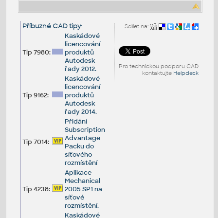
Příbuzné CAD tipy
:
Sdílet na:
Kaskádové
licencování
Tip 7980:
produktů
Autodesk
Pro technickou podporu CAD
řady 2012.
kontaktujte
Helpdesk
Kaskádové
licencování
Tip 9162:
produktů
Autodesk
řady 2014.
Přidání
Subscription
Advantage
Tip 7014:
Packu do
síťového
rozmístění
Aplikace
Mechanical
Tip 4238:
2005 SP1 na
síťové
rozmístění.
Kaskádové