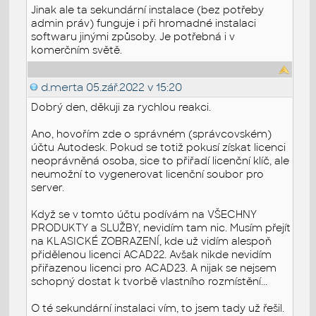
Jinak ale ta sekundární instalace (bez potřeby
admin práv) funguje i při hromadné instalaci
softwaru jinými způsoby. Je potřebná i v
komerčním světě.
d.merta
05.zář.2022 v 15:20
Dobrý den, děkuji za rychlou reakci.
Ano, hovořím zde o správném (správcovském)
účtu Autodesk. Pokud se totiž pokusí získat licenci
neoprávněná osoba, sice to přiřadí licenční klíč, ale
neumožní to vygenerovat licenční soubor pro
server.
Když se v tomto účtu podívám na VŠECHNY
PRODUKTY a SLUŽBY, nevidím tam nic. Musím přejít
na KLASICKÉ ZOBRAZENÍ, kde už vidím alespoň
přidělenou licenci ACAD22. Avšak nikde nevidím
přiřazenou licenci pro ACAD23. A nijak se nejsem
schopný dostat k tvorbě vlastního rozmístění...
O té sekundární instalaci vím, to jsem tady už řešil.