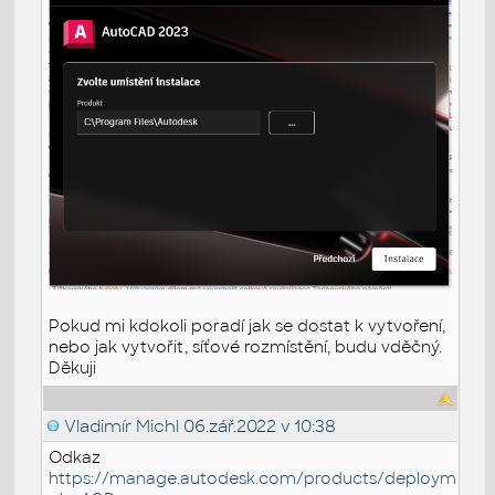
Pokud mi kdokoli poradí jak se dostat k vytvoření,
nebo jak vytvořit, síťové rozmístění, budu vděčný.
Děkuji
Vladimír Michl
06.zář.2022 v 10:38
Odkaz
https://manage.autodesk.com/products/deployments/