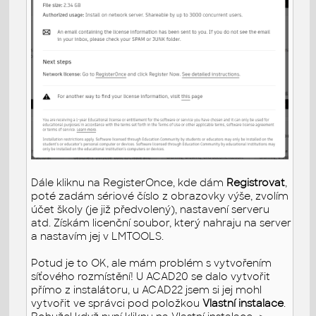
Dále kliknu na RegisterOnce, kde dám
Registrovat
,
poté zadám sériové číslo z obrazovky výše, zvolím
účet školy (je již předvolený), nastavení serveru
atd. Získám licenční soubor, který nahraju na server
a nastavím jej v LMTOOLS.
Potud je to OK, ale mám problém s vytvořením
síťového rozmístění! U ACAD20 se dalo vytvořit
přímo z instalátoru, u ACAD22 jsem si jej mohl
vytvořit ve správci pod položkou
Vlastní instalace
.