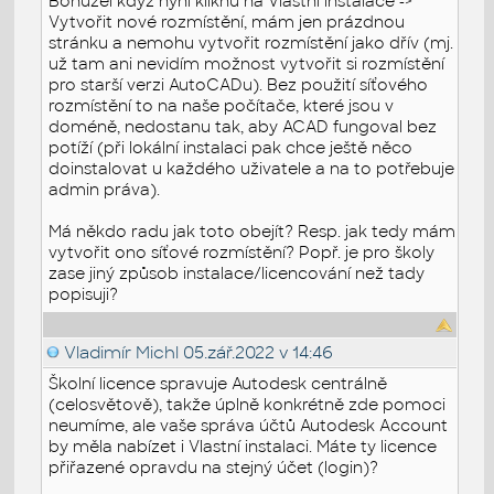
Bohužel když nyní kliknu na Vlastní instalace ->
Vytvořit nové rozmístění, mám jen prázdnou
stránku a nemohu vytvořit rozmístění jako dřív (mj.
už tam ani nevidím možnost vytvořit si rozmístění
pro starší verzi AutoCADu). Bez použití síťového
rozmístění to na naše počítače, které jsou v
doméně, nedostanu tak, aby ACAD fungoval bez
potíží (při lokální instalaci pak chce ještě něco
doinstalovat u každého uživatele a na to potřebuje
admin práva).
Má někdo radu jak toto obejít? Resp. jak tedy mám
vytvořit ono síťové rozmístění? Popř. je pro školy
zase jiný způsob instalace/licencování než tady
popisuji?
Vladimír Michl
05.zář.2022 v 14:46
Školní licence spravuje Autodesk centrálně
(celosvětově), takže úplně konkrétně zde pomoci
neumíme, ale vaše správa účtů Autodesk Account
by měla nabízet i Vlastní instalaci. Máte ty licence
přiřazené opravdu na stejný účet (login)?