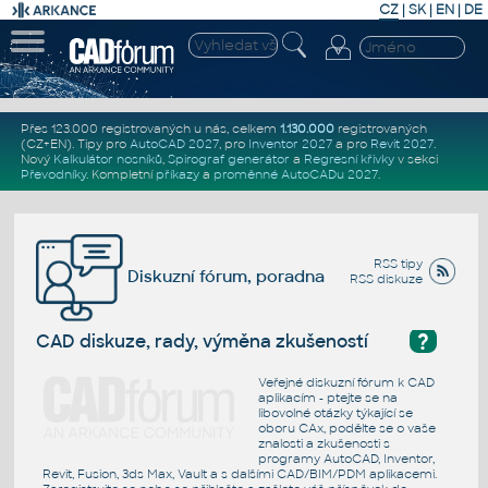
CZ
|
SK
|
EN
|
DE
Přes 123.000 registrovaných u nás, celkem
1.130.000
registrovaných
(CZ+EN)
. Tipy pro
AutoCAD 2027
, pro
Inventor 2027
a pro
Revit 2027
.
Nový
Kalkulátor nosníků
,
Spirograf generátor
a
Regresní křivky
v sekci
Převodníky
.
Kompletní
příkazy
a
proměnné AutoCADu 2027
.
RSS tipy
Diskuzní fórum, poradna
RSS diskuze
?
CAD diskuze, rady, výměna zkušeností
Veřejné diskuzní fórum k CAD
aplikacím - ptejte se na
libovolné otázky týkající se
oboru CAx, podělte se o vaše
znalosti a zkušenosti s
programy AutoCAD, Inventor,
Revit, Fusion, 3ds Max, Vault a s dalšími CAD/BIM/PDM aplikacemi.