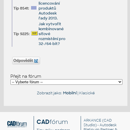
licencování
Tip 8541:
produktů
Autodesk
řady 2013.
Jak vytvořit
kombinované
Tip 9225:
síťové
rozmístění pro
32-/64-bit?
Odpovědět
Přejít na fórum
Zobrazit jako:
Mobilní
|
Klasické
CAD
fórum
ARKANCE
(CAD
Studio) - Autodesk
Platinum Partner &