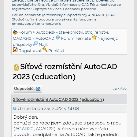
Zaregistrujte se nebo se přihlašte a zašlete váš příspěvek do
odpovídajícího fóra. Viz další informace o
CAD Fóru
. Nechcete se
registrovat? Zeptejte se v naší
Facebook poradně
.
Fórum nenahrazuje technický support firmy ARKANCE (CAD
Studio) - přímá podpora pro zákazníky funguje na
emea.support.arkance.world
Fórum
>
Autodesk - stavebnictví, strojírenství,
CAD/GIS
>
AutoCAD
Fórum Témata
Nejnovější
příspěvky
Najít
Registrovat
Přihlásit
Síťové rozmístění AutoCAD
2023 (education)
archiv
Odpovědět
Síťové rozmístění AutoCAD 2023 (education)
d.merta
05.zář.2022 v 14:08
Dobrý den,
bohužel po roce jsem zde zase s prosbou o radu
(
ACAD20
,
ACAD22
). V červnu nám vypršelo
původní předplatné na AutoCAD, takže poslední