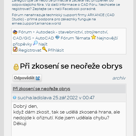
Zaregistrujte se nebo se přihlašte a zašlete váš příspěvek do
odpovídajícího fóra. Viz další informace o
CAD Fóru
. Nechcete se
registrovat? Zeptejte se v naší
Facebook poradně
.
Fórum nenahrazuje technický support firmy ARKANCE (CAD
Studio) - přímá podpora pro zákazníky funguje na
emea.support.arkance.world
Fórum
>
Autodesk - stavebnictví, strojírenství,
CAD/GIS
>
AutoCAD
Fórum Témata
Nejnovější
příspěvky
Najít
Registrovat
Přihlásit
Při zkosení se neořeže obrys
archiv
Odpovědět
Při zkosení se neořeže obrys
sucha.ladislava
25.zář.2022 v 00:47
Dobrý den,
když dám zkosit, tak se udělá zkosená hrana, ale
nedojde k ořiznutí. Kde jsem udělala chybu?
Děkuji