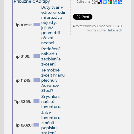
Příbuzné CAD tipy
:
Sdílet na:
Dutý tvar v
editoru rodin
mi ořezává
objekty,
Tip 10810:
Pro technickou podporu CAD
jejichž
kontaktujte
Helpdesk
geometrii
ořezat
nechci.
Potlačení
náhledu
Tip 8188:
zaoblení a
zkosení.
Je možné
zkosit hranu
Tip 11249:
plechu v
Advance
Steel?
Zrychlení
Tip 3369:
náčrtů
Inventoru.
Jak v
Inventoru
změnit
Tip 12020:
popisku
sražení