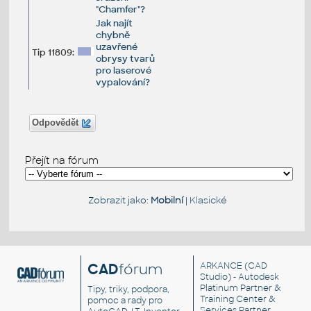
"Chamfer"?
Jak najít
chybně
uzavřené
Tip 11809:
obrysy tvarů
pro laserové
vypalování?
Odpovědět
Přejít na fórum
Zobrazit jako:
Mobilní
|
Klasické
CAD
fórum
ARKANCE
(CAD
Studio) - Autodesk
Platinum Partner &
Tipy, triky, podpora,
Training Center &
pomoc a rady pro
Services Partner