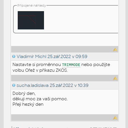
Připojené náhledy
Vladimír Michl
25.zář.2022 v 09:59
Nastavte si proměnnou
nebo použijte
TRIMMODE
volbu Ořež v příkazu ZKOS.
sucha.ladislava
25.zář.2022 v 10:39
Dobrý den,
děkuji moc za vaši pomoc.
Přeji hezký den