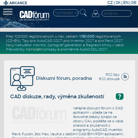
CZ
|
SK
|
EN
|
DE
Přes 123.000 registrovaných u nás, celkem
1.130.000
registrovaných
(CZ+EN)
. Tipy pro
AutoCAD 2027
, pro
Inventor 2027
a pro
Revit 2027
.
Nový
Kalkulátor nosníků
,
Spirograf generátor
a
Regresní křivky
v sekci
Převodníky
.
Kompletní
příkazy
a
proměnné AutoCADu 2027
.
RSS tipy
Diskuzní fórum, poradna
RSS diskuze
?
CAD diskuze, rady, výměna zkušeností
Veřejné diskuzní fórum k CAD
aplikacím - ptejte se na
libovolné otázky týkající se
oboru CAx, podělte se o vaše
znalosti a zkušenosti s
programy AutoCAD, Inventor,
Revit, Fusion, 3ds Max, Vault a s dalšími CAD/BIM/PDM aplikacemi.