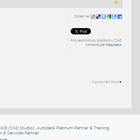
Sdílet na:
Pro technickou podporu CAD
kontaktujte
Helpdesk
Oprávnění fóra
NCE
(CAD Studio) - Autodesk Platinum Partner & Training
r & Services Partner