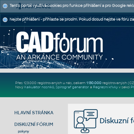
Tento portál využívá cookies pro funkce přihlášení a pro Google rek
CAD FÓRUM - TIPY A TRIKY | UTILITY | DISKUZE | BLOKY |
Nejste přihlášeni - přihlaste se prosím. Pokud dosud nejste ve fóru za
Přes 123.000 registrovaných u nás, celkem
1.130.000
registrovaných (C
Nový
Kalkulátor nosníků
,
Spirograf generátor
a
Regresní křivky
v sekci
P
HLAVNÍ STRÁNKA
Diskuzní 
DISKUZNÍ FÓRUM
pokyny