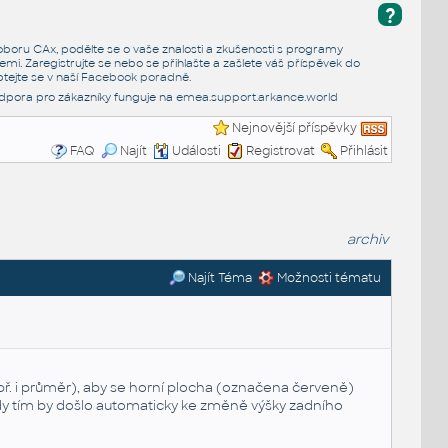
?
e oboru CAx, podělte se o vaše znalosti a zkušenosti s programy
emi. Zaregistrujte se nebo se přihlašte a zašlete váš příspěvek do
tejte se v naší
Facebook poradně
.
dpora pro zákazníky funguje na
emea.support.arkance.world
Nejnovější příspěvky
FAQ
Najít
Události
Registrovat
Přihlásit
archiv
Najít Téma
Možnosti tématu
opř. i průměr), aby se horní plocha (označena červeně)
y tím by došlo automaticky ke změně výšky zadního