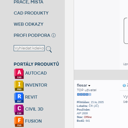
PRÁCE, MÍSTA
CAD PRODUKTY
WEB ODKAZY
PROFI PODPORA
ⓘ
PORTÁLY PRODUKTŮ
Upr
AUTOCAD
INVENTOR
flesar
Z
TOP uživatel
Vy
REVIT
se
Přihlášen:
15.lis.2005
Lokalita:
ČR (JČ)
CIVIL 3D
Používám:
AIP 2009
Stav:
Offline
FUSION
Bodů:
641