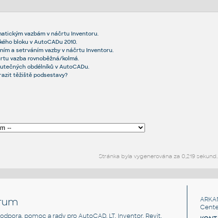
matickým vazbám v náčrtu Inventoru.
kého bloku v AutoCADu 2010.
ním a setrváním vazby v náčrtu Inventoru.
črtu vazba rovnoběžná/kolmá.
kutečných obdélníků v AutoCADu.
razit těžiště podsestavy?
Stránka byla vygenerována za 0,219 sekund.
rum
ARKA
Cente
, podpora, pomoc a rady pro AutoCAD, LT, Inventor, Revit,