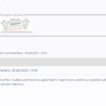
Připojené náhledy
avil sucha.ladislava - 28.zář.2022 v 01:42
asláno: 28.zář.2022 v 14:18
tvořte v kuželu pomocnou geometrii, např rovinu tečnou k ploše kuž
 spodní deskou.