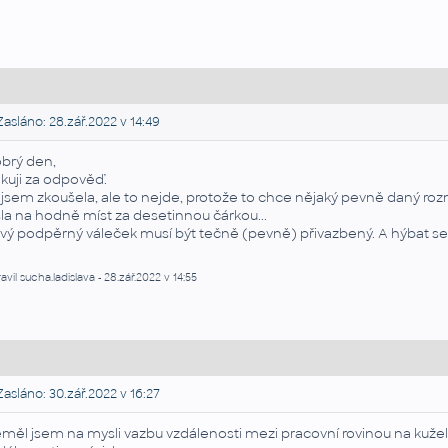
asláno: 28.zář.2022 v 14:49
brý den,
kuji za odpověď.
 jsem zkoušela, ale to nejde, protože to chce nějaký pevně daný roz
sla na hodně míst za desetinnou čárkou...
vý podpěrný váleček musí být tečně (pevně) přivazbený. A hýbat se 
avil sucha.ladislava - 28.zář.2022 v 14:55
asláno: 30.zář.2022 v 16:27
měl jsem na mysli vazbu vzdálenosti mezi pracovní rovinou na kuže