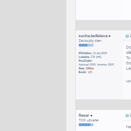
sucha.ladislava
Z
Zasloužilý člen
Do
dě
Přihlášen:
31.led.2020
To
Lokalita:
ČR (HK)
Používám:
čí
Autocad 2020, Inventor 2020
Le
Stav:
Offline
Bodů:
125
Upr
flesar
Z
TOP uživatel
Ne