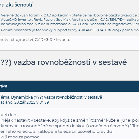
na zkušeností
Veřejné diskuzní fórum k CAD aplikacím - ptejte se na libovolné otázky týkající s
AutoCAD, Inventor, Revit, Fusion, 3ds Max, Vault a s dalšími CAD/BIM/PDM aplikac
odpovídajícího fóra. Viz další informace o
CAD Fóru
. Nechcete se registrovat? Zep
Fórum nenahrazuje technický support firmy ARKANCE (CAD Studio) - přímá po
ctví, strojírenství, CAD/GIS
>
Inventor
??) vazba rovnoběžnosti v sestavě
ráva
Téma: Dynamická (???) vazba rovnoběžnosti v sestavě
láno: 28.zář.2022 v 01:39
brý den,
e nějak nastavit v sestavě, aby když se změní rozměr kužele (úhel p
dy srovnala rovnoběžně se spodní deskou (označena červeně)? Ted
ěrného válečku a naklopení tělesa sinusového pravítka.
kuji moc za pomoc