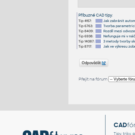
Příbuzné CAD tipy
:
Tip 4157:
Jak zabránit auto
Tip 6763:
Tvorba parametric
Tip 8409:
Rozdíl mezi odvoze
Tip 6938:
Nefunguje mi v ná
Tip 14087:
3 metody tvorby s
Tip 8717:
Jak ve výkresu zob
Odpovědět
Přejít na fórum
CAD
fó
Tipy, triky