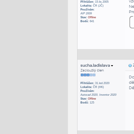
vz
Přihlášen:
15.lis.2005
Ne
Lokalita:
ČR (JČ)
Používám:
Pr
AIP 2009
Stav:
Offline
Bodů:
641
sucha.ladislava
Z
Zasloužilý člen
Do
dě
Přihlášen:
31.led.2020
Dě
Lokalita:
ČR (HK)
Používám:
Autocad 2020, Inventor 2020
Stav:
Offline
Bodů:
125