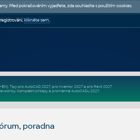
lamy. Před pokračováním vyjadřete, zda souhlasíte s použitím cookies.
 PODPORA | POMOC A RADY
registrováni,
klikněte sem.
.
Z+EN)
. Tipy pro
AutoCAD 2027
, pro
Inventor 2027
a pro
Revit 2027
.
řevodníky
.
Kompletní
příkazy
a
proměnné AutoCADu 2027
.
fórum, poradna