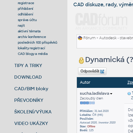
registrace
CAD diskuze, rady, výmě
přihlášení
odhlášení
správa účtu
najít
aktivní témata
archiv konference
Fórum
>
Autodesk - stavebni
posledních 100 příspěvků
lokality registrací
CAD blogy a média
Dynamická (?
TIPY A TRIKY
Odpovědět
DOWNLOAD
Autor
Zp
CAD/BIM bloky
sucha.ladislava
Zas
Zasloužilý člen
PŘEVODNÍKY
Do
ŠKOLENÍ/VÝUKA
Přihlášen:
31.led.2020
lz
Lokalita:
ČR (HK)
Používám:
vž
VIDEO UKÁZKY
Autocad 2020, Inventor 2020
op
Stav:
Offline
Dě
Bodů:
125