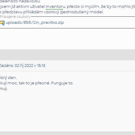
dálenosti nezávislou.
jsem již aktivní uživatel
Inventor
u, přesto si myslím, že by to mohlo jít
o představu přikládám vzorový zjednodušený model.
Připojené soubory
uploads/856/Sin_pravitko.zip
asláno: 02.říj.2022 v 15:13
brý den,
kuji moc, tak to je přesné. Funguje to.
kuji.