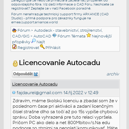
Zaregistrujte se nebo se přihlašte a zašlete váš příspěvek do
odpovídajícího fóra. Viz další informace o
CAD Fóru
. Nechcete se
registrovat? Zeptejte se v naší
Facebook poradně
.
Fórum nenahrazuje technický support firmy ARKANCE (CAD
Studio) - přímá podpora pro zákazníky funguje na
emea.support.arkance.world
Fórum
>
Autodesk - stavebnictví, strojírenství,
CAD/GIS
>
AutoCAD
Fórum Témata
Nejnovější
příspěvky
Najít
Registrovat
Přihlásit
Licencovanie Autocadu
archiv
Odpovědět
Licencovanie Autocadu
fajdaurel@gmail.com
14.říj.2022 v 12:49
Zdravím, máme školskú licenciu a zbadal som že v
poslednom čase pri aktivácii a zadaní licenčným
čísiel strašne dlho sa točí až po 15s vypíše chybovú
správu: Doba vyhrazená pre tuto relaci vypršela.
Pričom PC ako delo a net 800Mbitov/s.Na edu
podpore so strojmi sa neoplatí komunikovať. Máte