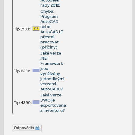
Autodesk
řady 2012.
Chyba:
Program
AutoCAD
nebo
Tip 7133:
AutoCAD LT
přestal
pracovat
(příčiny)
Jaké verze
.NET
Framework
jsou
Tip 6231:
využívány
jednotlivými
verzemi
AutoCADu?
Jaká verze
DWG je
Tip 4390:
exportována
z Inventoru?
Odpovědět