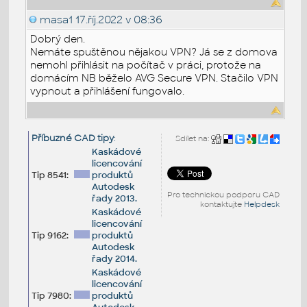
masa1
17.říj.2022 v 08:36
Dobrý den.
Nemáte spuštěnou nějakou VPN? Já se z domova
nemohl přihlásit na počítač v práci, protože na
domácím NB běželo AVG Secure VPN. Stačilo VPN
vypnout a přihlášení fungovalo.
Příbuzné CAD tipy
:
Sdílet na:
Kaskádové
licencování
Tip 8541:
produktů
Autodesk
Pro technickou podporu CAD
řady 2013.
kontaktujte
Helpdesk
Kaskádové
licencování
Tip 9162:
produktů
Autodesk
řady 2014.
Kaskádové
licencování
Tip 7980:
produktů