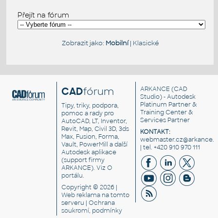
Přejít na fórum
Zobrazit jako:
Mobilní
|
Klasické
CAD
fórum
ARKANCE
(CAD
Studio) - Autodesk
Platinum Partner &
Tipy, triky, podpora,
Training Center &
pomoc a rady pro
Services Partner
AutoCAD, LT, Inventor,
Revit, Map, Civil 3D, 3ds
KONTAKT:
Max, Fusion, Forma,
webmaster.cz@arkance.w
Vault, PowerMill a další
| tel. +420 910 970 111
Autodesk aplikace
(support firmy
ARKANCE). Viz
O
portálu
.
Copyright © 2026 |
Web reklama
na tomto
serveru |
Ochrana
soukromí, podmínky