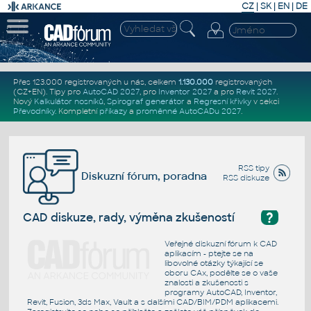
CZ
|
SK
|
EN
|
DE
Přes 123.000 registrovaných u nás, celkem
1.130.000
registrovaných
(CZ+EN)
. Tipy pro
AutoCAD 2027
, pro
Inventor 2027
a pro
Revit 2027
.
Nový
Kalkulátor nosníků
,
Spirograf generátor
a
Regresní křivky
v sekci
Převodníky
.
Kompletní
příkazy
a
proměnné AutoCADu 2027
.
RSS tipy
Diskuzní fórum, poradna
RSS diskuze
?
CAD diskuze, rady, výměna zkušeností
Veřejné diskuzní fórum k CAD
aplikacím - ptejte se na
libovolné otázky týkající se
oboru CAx, podělte se o vaše
znalosti a zkušenosti s
programy AutoCAD, Inventor,
Revit, Fusion, 3ds Max, Vault a s dalšími CAD/BIM/PDM aplikacemi.