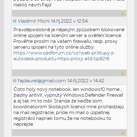
niekto návrh.Fajd
Vladimír Michl
14.říj.2022 v 12:54
Pravděpodobně je nějakým způsobem blokované
online spojení na licenční server a ověření licence.
Prověřte prosím na vašem firewallu, resp. proxy
serveru spojení na tyto online služby:
https://www.cadforum.cz/cz/web-pristupy-z-
autodesk-produktu-https-proxy-atd-tip8216
fajdaurel@gmail.com
14.říj.2022 v 14:42
Čisto holy nový notebook, len windows10 home ,
žiadny antivír, vypnutý Windows Defender Firewall
a aj tak mi to robí. Sranda že keďže som
koordinátorom školských licencií mne prichádzajú
na mail registrácie, pride mi mail o úspešnej
registrácii napriek tomu že na notebooku to
neprejde