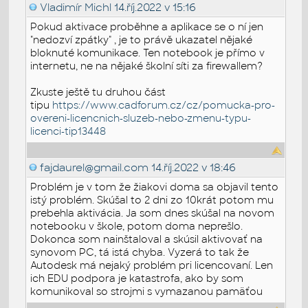
Vladimír Michl
14.říj.2022 v 15:16
Pokud aktivace proběhne a aplikace se o ní jen
"nedozví zpátky" , je to právě ukazatel nějaké
bloknuté komunikace. Ten notebook je přímo v
internetu, ne na nějaké školní síti za firewallem?
Zkuste ještě tu druhou část
tipu
https://www.cadforum.cz/cz/pomucka-pro-
overeni-licencnich-sluzeb-nebo-zmenu-typu-
licenci-tip13448
fajdaurel@gmail.com
14.říj.2022 v 18:46
Problém je v tom že žiakovi doma sa objavil tento
istý problém. Skúšal to 2 dni zo 10krát potom mu
prebehla aktivácia. Ja som dnes skúšal na novom
notebooku v škole, potom doma neprešlo.
Dokonca som nainštaloval a skúsil aktivovať na
synovom PC, tá istá chyba. Vyzerá to tak že
Autodesk má nejaký problém pri licencovaní. Len
ich EDU podpora je katastrofa, ako by som
komunikoval so strojmi s vymazanou pamäťou