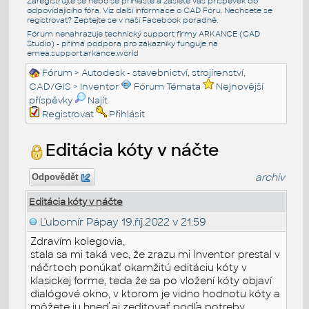
Zaregistrujte se nebo se přihlašte a zašlete váš příspěvek do
odpovídajícího fóra. Viz další informace o
CAD Fóru
. Nechcete se
registrovat? Zeptejte se v naší
Facebook poradně
.
Fórum nenahrazuje technický support firmy ARKANCE (CAD
Studio) - přímá podpora pro zákazníky funguje na
emea.support.arkance.world
Fórum
>
Autodesk - stavebnictví, strojírenství,
CAD/GIS
>
Inventor
Fórum Témata
Nejnovější
příspěvky
Najít
Registrovat
Přihlásit
Editácia kóty v náčte
archiv
Odpovědět
Editácia kóty v náčte
Ľubomír Pápay
19.říj.2022 v 21:59
Zdravím kolegovia,
stala sa mi taká vec, že zrazu mi Inventor prestal v
náčrtoch ponúkať okamžitú editáciu kóty v
klasickej forme, teda že sa po vložení kóty objaví
dialógové okno, v ktorom je vidno hodnotu kóty a
môžete ju hneď aj zeditovať podľa potreby.