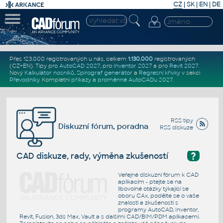
CZ
|
SK
|
EN
|
DE
Přes 123.000 registrovaných u nás, celkem
1.130.000
registrovaných
(CZ+EN)
. Tipy pro
AutoCAD 2027
, pro
Inventor 2027
a pro
Revit 2027
.
Nový
Kalkulátor nosníků
,
Spirograf generátor
a
Regresní křivky
v sekci
Převodníky
.
Kompletní
příkazy
a
proměnné AutoCADu 2027
.
RSS tipy
Diskuzní fórum, poradna
RSS diskuze
?
CAD diskuze, rady, výměna zkušeností
Veřejné diskuzní fórum k CAD
aplikacím - ptejte se na
libovolné otázky týkající se
oboru CAx, podělte se o vaše
znalosti a zkušenosti s
programy AutoCAD, Inventor,
Revit, Fusion, 3ds Max, Vault a s dalšími CAD/BIM/PDM aplikacemi.