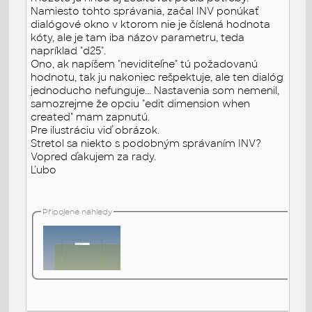
Namiesto tohto správania, začal INV ponúkať
dialógové okno v ktorom nie je číslená hodnota
kóty, ale je tam iba názov parametru, teda
napríklad "d25".
Ono, ak napíšem "neviditeľne" tú požadovanú
hodnotu, tak ju nakoniec rešpektuje, ale ten dialóg
jednoducho nefunguje... Nastavenia som nemenil,
samozrejme že opciu "edit dimension when
created" mam zapnutú.
Pre ilustráciu viď obrázok.
Stretol sa niekto s podobným správaním INV?
Vopred ďakujem za rady.
Ľubo
Připojené náhledy