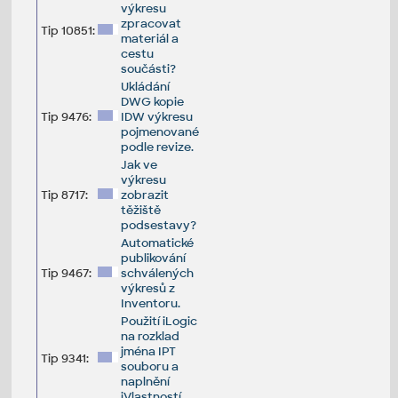
výkresu
zpracovat
Tip 10851:
materiál a
cestu
součásti?
Ukládání
DWG kopie
Tip 9476:
IDW výkresu
pojmenované
podle revize.
Jak ve
výkresu
Tip 8717:
zobrazit
těžiště
podsestavy?
Automatické
publikování
Tip 9467:
schválených
výkresů z
Inventoru.
Použití iLogic
na rozklad
jména IPT
Tip 9341:
souboru a
naplnění
iVlastností.