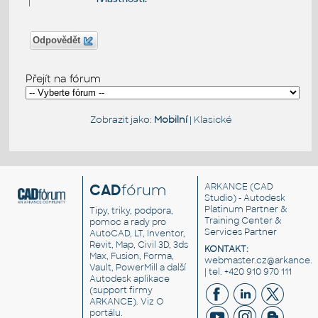
Odpovědět
Přejít na fórum
Zobrazit jako:
Mobilní
|
Klasické
CAD
fórum
ARKANCE
(CAD
Studio) - Autodesk
Platinum Partner &
Tipy, triky, podpora,
Training Center &
pomoc a rady pro
Services Partner
AutoCAD, LT, Inventor,
Revit, Map, Civil 3D, 3ds
KONTAKT:
Max, Fusion, Forma,
webmaster.cz@arkance.w
Vault, PowerMill a další
| tel. +420 910 970 111
Autodesk aplikace
(support firmy
ARKANCE). Viz
O
portálu
.