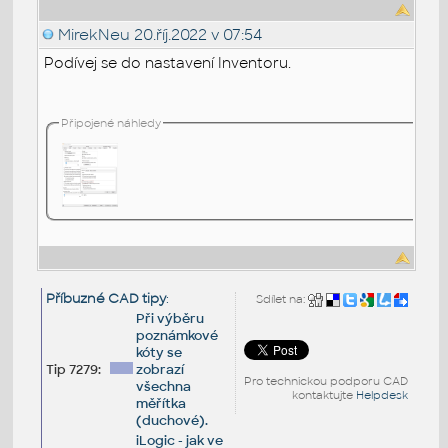
MirekNeu
20.říj.2022 v 07:54
Podívej se do nastavení Inventoru.
Připojené náhledy
Příbuzné CAD tipy
:
Sdílet na:
Při výběru
poznámkové
kóty se
Tip 7279:
zobrazí
Pro technickou podporu CAD
všechna
kontaktujte
Helpdesk
měřítka
(duchové).
iLogic - jak ve