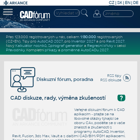
CZ
|
SK
|
EN
|
DE
Přes 123.000 registrovaných u nás, celkem
1.130.000
registrovaných
(CZ+EN)
. Tipy pro
AutoCAD 2027
, pro
Inventor 2027
a pro
Revit 2027
.
Nový
Kalkulátor nosníků
,
Spirograf generátor
a
Regresní křivky
v sekci
Převodníky
.
Kompletní
příkazy
a
proměnné AutoCADu 2027
.
RSS tipy
Diskuzní fórum, poradna
RSS diskuze
?
CAD diskuze, rady, výměna zkušeností
Veřejné diskuzní fórum k CAD
aplikacím - ptejte se na
libovolné otázky týkající se
oboru CAx, podělte se o vaše
znalosti a zkušenosti s
programy AutoCAD, Inventor,
Revit, Fusion, 3ds Max, Vault a s dalšími CAD/BIM/PDM aplikacemi.