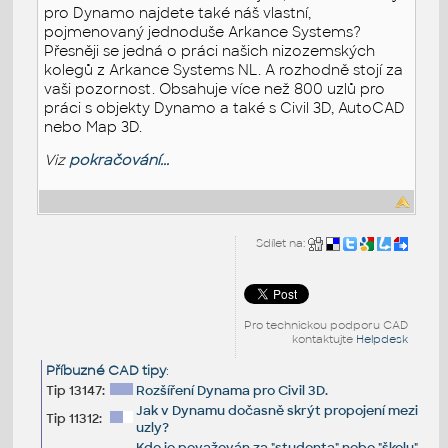
pro Dynamo najdete také náš vlastní,
pojmenovaný jednoduše Arkance Systems?
Přesněji se jedná o práci našich nizozemských
kolegů z Arkance Systems NL. A rozhodně stojí za
vaši pozornost. Obsahuje více než 800 uzlů pro
práci s objekty Dynamo a také s Civil 3D, AutoCAD
nebo Map 3D.
Viz
pokračování...
Sdílet na:
Pro technickou podporu CAD
kontaktujte
Helpdesk
Příbuzné CAD tipy
:
Tip 13147:
Rozšíření Dynama pro Civil 3D.
Jak v Dynamu dočasně skrýt propojení mezi
Tip 11312:
uzly?
Kdo je považován za "studenta" nebo "školu"