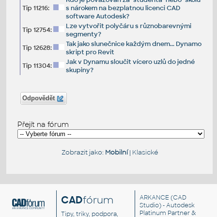
Tip 11216:
s nárokem na bezplatnou licenci CAD
software Autodesk?
Lze vytvořit polyčáru s různobarevnými
Tip 12754:
segmenty?
Tak jako slunečnice každým dnem... Dynamo
Tip 12628:
skript pro Revit
Jak v Dynamu sloučit vícero uzlů do jedné
Tip 11304:
skupiny?
Odpovědět
Přejít na fórum
Zobrazit jako:
Mobilní
|
Klasické
CAD
fórum
ARKANCE
(CAD
Studio) - Autodesk
Platinum Partner &
Tipy, triky, podpora,