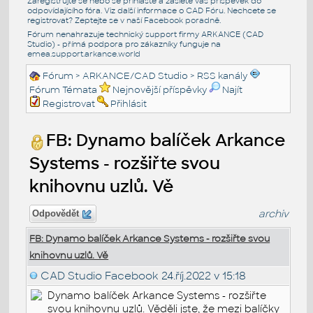
Zaregistrujte se nebo se přihlašte a zašlete váš příspěvek do
odpovídajícího fóra. Viz další informace o
CAD Fóru
. Nechcete se
registrovat? Zeptejte se v naší
Facebook poradně
.
Fórum nenahrazuje technický support firmy ARKANCE (CAD
Studio) - přímá podpora pro zákazníky funguje na
emea.support.arkance.world
Fórum
>
ARKANCE/CAD Studio
>
RSS kanály
Fórum Témata
Nejnovější příspěvky
Najít
Registrovat
Přihlásit
FB: Dynamo balíček Arkance
Systems - rozšiřte svou
knihovnu uzlů. Vě
archiv
Odpovědět
FB: Dynamo balíček Arkance Systems - rozšiřte svou
knihovnu uzlů. Vě
CAD Studio Facebook
24.říj.2022 v 15:18
Dynamo balíček Arkance Systems - rozšiřte
svou knihovnu uzlů. Věděli jste, že mezi balíčky