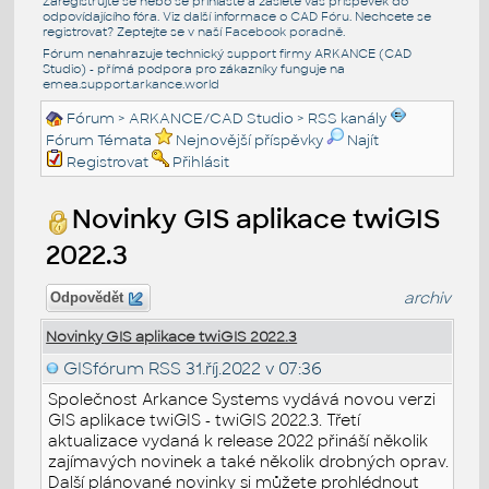
Zaregistrujte se nebo se přihlašte a zašlete váš příspěvek do
odpovídajícího fóra. Viz další informace o
CAD Fóru
. Nechcete se
registrovat? Zeptejte se v naší
Facebook poradně
.
Fórum nenahrazuje technický support firmy ARKANCE (CAD
Studio) - přímá podpora pro zákazníky funguje na
emea.support.arkance.world
Fórum
>
ARKANCE/CAD Studio
>
RSS kanály
Fórum Témata
Nejnovější příspěvky
Najít
Registrovat
Přihlásit
Novinky GIS aplikace twiGIS
2022.3
archiv
Odpovědět
Novinky GIS aplikace twiGIS 2022.3
GISfórum RSS
31.říj.2022 v 07:36
Společnost Arkance Systems vydává novou verzi
GIS aplikace twiGIS - twiGIS 2022.3. Třetí
aktualizace vydaná k release 2022 přináší několik
zajímavých novinek a také několik drobných oprav.
Další plánované novinky si můžete prohlédnout