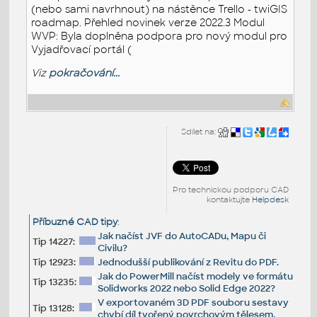
(nebo sami navrhnout) na nástěnce Trello - twiGIS
roadmap. Přehled novinek verze 2022.3 Modul
WVP: Byla doplněna podpora pro nový modul pro
Vyjadřovací portál (
Viz
pokračování...
Sdílet na:
Pro technickou podporu CAD
kontaktujte
Helpdesk
Příbuzné CAD tipy
:
Jak načíst JVF do AutoCADu, Mapu či
Tip 14227:
Civilu?
Tip 12923:
Jednodušší publikování z Revitu do PDF.
Jak do PowerMill načíst modely ve formátu
Tip 13235:
Solidworks 2022 nebo Solid Edge 2022?
V exportovaném 3D PDF souboru sestavy
Tip 13128:
chybí díl tvořený povrchovým tělesem.