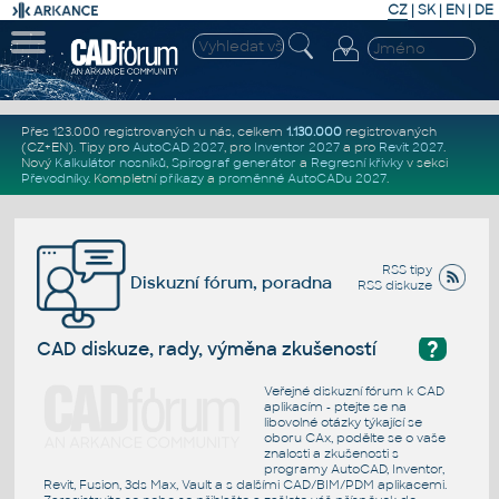
CZ
|
SK
|
EN
|
DE
Přes 123.000 registrovaných u nás, celkem
1.130.000
registrovaných
(CZ+EN)
. Tipy pro
AutoCAD 2027
, pro
Inventor 2027
a pro
Revit 2027
.
Nový
Kalkulátor nosníků
,
Spirograf generátor
a
Regresní křivky
v sekci
Převodníky
.
Kompletní
příkazy
a
proměnné AutoCADu 2027
.
RSS tipy
Diskuzní fórum, poradna
RSS diskuze
?
CAD diskuze, rady, výměna zkušeností
Veřejné diskuzní fórum k CAD
aplikacím - ptejte se na
libovolné otázky týkající se
oboru CAx, podělte se o vaše
znalosti a zkušenosti s
programy AutoCAD, Inventor,
Revit, Fusion, 3ds Max, Vault a s dalšími CAD/BIM/PDM aplikacemi.