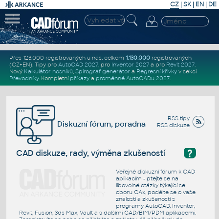
CZ
|
SK
|
EN
|
DE
Přes 123.000 registrovaných u nás, celkem
1.130.000
registrovaných
(CZ+EN)
. Tipy pro
AutoCAD 2027
, pro
Inventor 2027
a pro
Revit 2027
.
Nový
Kalkulátor nosníků
,
Spirograf generátor
a
Regresní křivky
v sekci
Převodníky
.
Kompletní
příkazy
a
proměnné AutoCADu 2027
.
RSS tipy
Diskuzní fórum, poradna
RSS diskuze
?
CAD diskuze, rady, výměna zkušeností
Veřejné diskuzní fórum k CAD
aplikacím - ptejte se na
libovolné otázky týkající se
oboru CAx, podělte se o vaše
znalosti a zkušenosti s
programy AutoCAD, Inventor,
Revit, Fusion, 3ds Max, Vault a s dalšími CAD/BIM/PDM aplikacemi.