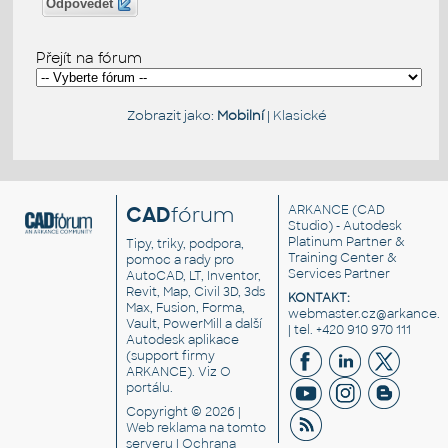
Odpovědět
Přejít na fórum
Zobrazit jako:
Mobilní
|
Klasické
CAD
fórum
ARKANCE
(CAD
Studio) - Autodesk
Platinum Partner &
Tipy, triky, podpora,
Training Center &
pomoc a rady pro
Services Partner
AutoCAD, LT, Inventor,
Revit, Map, Civil 3D, 3ds
KONTAKT:
Max, Fusion, Forma,
webmaster.cz@arkance.w
Vault, PowerMill a další
| tel. +420 910 970 111
Autodesk aplikace
(support firmy
ARKANCE). Viz
O
portálu
.
Copyright © 2026 |
Web reklama
na tomto
serveru |
Ochrana