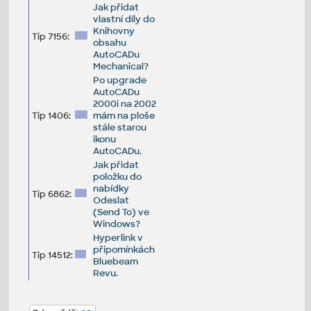
Jak přidat
vlastní díly do
Knihovny
Tip 7156:
obsahu
AutoCADu
Mechanical?
Po upgrade
AutoCADu
2000i na 2002
Tip 1406:
mám na ploše
stále starou
ikonu
AutoCADu.
Jak přidat
položku do
nabídky
Tip 6862:
Odeslat
(Send To) ve
Windows?
Hyperlink v
připomínkách
Tip 14512:
Bluebeam
Revu.