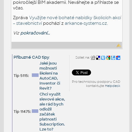
pokročilejší BIM akademii. Neváhejte a přihlaste se
včas.
Zpráva
Využijte nové bohaté nabídky školicích akcí
– stavebnictví
pochází z
arkance-systems.cz
.
Viz
pokračování...
Příbuzné CAD tipy
:
Sdílet na:
Jaké jsou
možnosti
školení na
Tip 5115:
AutoCAD,
Pro technickou podporu CAD
Inventor či
kontaktujte
Helpdesk
Revit?
Chci využít
slevové akce,
ale rád bych
odložil
Tip 11475:
začátek
platnosti
Subscription.
Lze to?