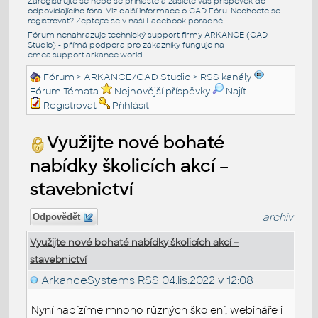
Zaregistrujte se nebo se přihlašte a zašlete váš příspěvek do
odpovídajícího fóra. Viz další informace o
CAD Fóru
. Nechcete se
registrovat? Zeptejte se v naší
Facebook poradně
.
Fórum nenahrazuje technický support firmy ARKANCE (CAD
Studio) - přímá podpora pro zákazníky funguje na
emea.support.arkance.world
Fórum
>
ARKANCE/CAD Studio
>
RSS kanály
Fórum Témata
Nejnovější příspěvky
Najít
Registrovat
Přihlásit
Využijte nové bohaté
nabídky školicích akcí –
stavebnictví
archiv
Odpovědět
Využijte nové bohaté nabídky školicích akcí –
stavebnictví
ArkanceSystems RSS
04.lis.2022 v 12:08
Nyní nabízíme mnoho různých školení, webináře i