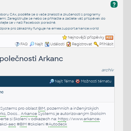
?
e oboru CAx, podělte se o vaše znalosti a zkušenosti s programy
emi. Zaregistrujte se nebo se přihlašte a zašlete váš příspěvek do
tejte se v naší
Facebook poradně
.
dpora pro zákazníky funguje na
emea.support.arkance.world
Nejnovější příspěvky
FAQ
Najít
Události
Registrovat
Přihlásit
společnosti Arkanc
archiv
Najít Téma
Možnosti tématu
nc
Systems pro oblast
BIM
, pozemních a inženýrských
rks
, Docs...
Arkance
Systems je autorizovaným školicím
berte si školení v odkazech na:
http
s://www.
arkance
-
akci-
aec
#
BIM
#skoleni #
Autodesk