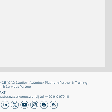
NCE
(CAD Studio) - Autodesk Platinum Partner & Training
r & Services Partner
AKT:
ster.cz@arkance.world | tel. +420 910 970 111