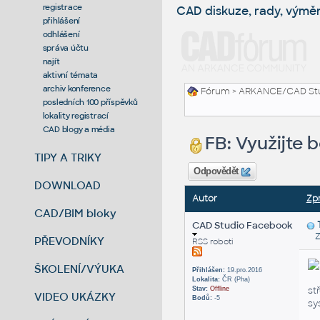
registrace
CAD diskuze, rady, výmě
přihlášení
odhlášení
správa účtu
najít
aktivní témata
archiv konference
Fórum
>
ARKANCE/CAD St
posledních 100 příspěvků
lokality registrací
CAD blogy a média
FB: Využijte 
TIPY A TRIKY
Odpovědět
DOWNLOAD
Autor
Zp
CAD/BIM bloky
CAD Studio Facebook
Zas
PŘEVODNÍKY
RSS roboti
ŠKOLENÍ/VÝUKA
Přihlášen:
19.pro.2016
Lokalita:
ČR (Pha)
st
Stav:
Offline
VIDEO UKÁZKY
Bodů:
-5
sy