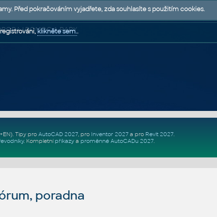
lamy. Před pokračováním vyjadřete, zda souhlasíte s použitím cookies.
 PODPORA | POMOC A RADY
registrováni,
klikněte sem.
.
Z+EN)
. Tipy pro
AutoCAD 2027
, pro
Inventor 2027
a pro
Revit 2027
.
řevodníky
.
Kompletní
příkazy
a
proměnné AutoCADu 2027
.
fórum, poradna