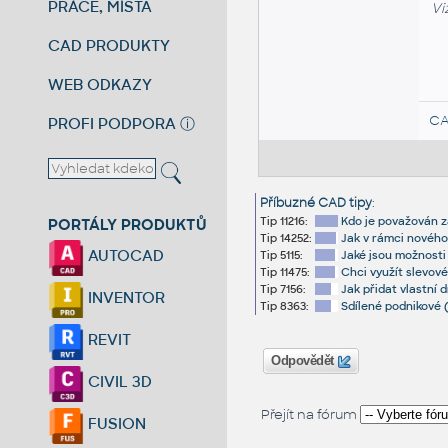
PRÁCE, MÍSTA
Vi
CAD PRODUKTY
WEB ODKAZY
CA
PROFI PODPORA
ⓘ
Příbuzné CAD tipy
:
Tip 11216:
Kdo je považován z
PORTÁLY PRODUKTŮ
Tip 14252:
Jak v rámci nového
AUTOCAD
Tip 5115:
Jaké jsou možnosti 
Tip 11475:
Chci využít slevové
Tip 7156:
Jak přidat vlastní
INVENTOR
Tip 8363:
Sdílené podnikové 
REVIT
Odpovědět
CIVIL 3D
Přejít na fórum
FUSION