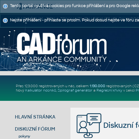
Tento portál využívá cookies pro funkce přihlášení a pro Google rek
CAD FÓRUM - TIPY A TRIKY | UTILITY | DISKUZE | BLOKY |
Nejste přihlášeni - přihlaste se prosím. Pokud dosud nejste ve fóru za
Přes 123.000 registrovaných u nás, celkem
1.130.000
registrovaných (C
Nový
Kalkulátor nosníků
,
Spirograf generátor
a
Regresní křivky
v sekci
P
HLAVNÍ STRÁNKA
Diskuzní 
DISKUZNÍ FÓRUM
pokyny