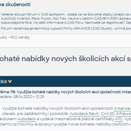
na zkušeností
Veřejné diskuzní fórum k CAD aplikacím - ptejte se na libovolné otázky týkající s
AutoCAD, Inventor, Revit, Fusion, 3ds Max, Vault a s dalšími CAD/BIM/PDM aplikac
odpovídajícího fóra. Viz další informace o
CAD Fóru
. Nechcete se registrovat? Zep
Fórum nenahrazuje technický support firmy ARKANCE (CAD Studio) - přímá po
udio
>
RSS kanály
bohaté nabídky nových školicích akcí 
ráva
Téma: FB: Využijte bohaté nabídky nových školicích akcí společnosti Arka
láno: 08.lis.2022 v 12:25
Využijte bohaté nabídky nových školicích akcí společnosti
Arkance
staveb, pro začátečníky i pokročilé.
Autodesk Revit
,
Civil 3D
,
Infrawo
řediskem
Autodesk
a vydává mezinárodně platné certifikáty
ATC
. Vy
stems.cz/novinky-a-zpravy/vyuzijte-nove-bohate-nabidky-skolicich-