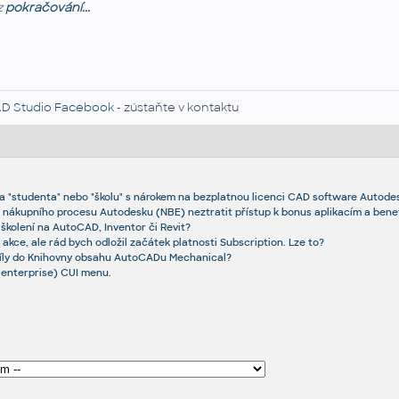
z
pokračování...
D Studio Facebook
- zústaňte v kontaktu
a "studenta" nebo "školu" s nárokem na bezplatnou licenci CAD software Autode
 nákupního procesu Autodesku (NBE) neztratit přístup k bonus aplikacím a bene
školení na AutoCAD, Inventor či Revit?
 akce, ale rád bych odložil začátek platnosti Subscription. Lze to?
 díly do Knihovny obsahu AutoCADu Mechanical?
(enterprise) CUI menu.