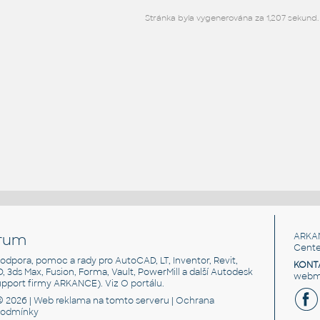
Stránka byla vygenerována za 1,207 sekund.
rum
ARKA
Cente
, podpora, pomoc a rady pro AutoCAD, LT, Inventor, Revit,
KONT
3D, 3ds Max, Fusion, Forma, Vault, PowerMill a další Autodesk
webma
support firmy ARKANCE). Viz
O portálu
.
© 2026 |
Web reklama
na tomto serveru |
Ochrana
podmínky