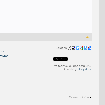
Sdílet na:
sk?
fitům?
Pro technickou podporu CAD
kontaktujte
Helpdesk
Oprávnění fóra