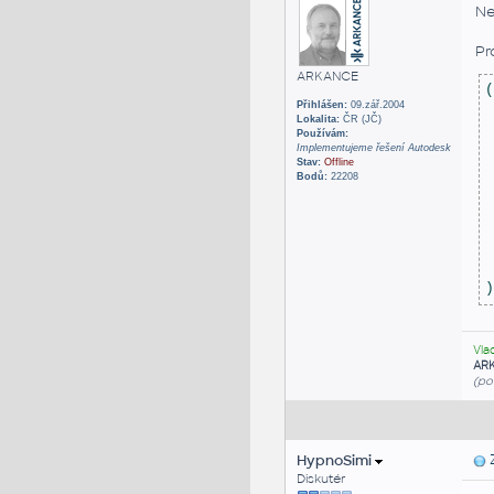
Ne
Pr
ARKANCE
(
Přihlášen:
09.zář.2004
 
Lokalita:
ČR (JČ)
 
Používám:
 
Implementujeme řešení Autodesk
Stav:
Offline
 
Bodů:
22208
 
 
 
 
 
)
Vla
AR
(po
HypnoSimi
Z
Diskutér