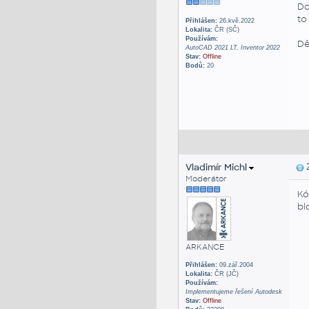
Do
to
Přihlášen:
26.kvě.2022
Lokalita:
ČR (SČ)
Používám:
Dě
AutoCAD 2021 LT, Inventor 2022
Stav:
Offline
Bodů:
20
Vladimír Michl
Z
Moderátor
Kó
bl
ARKANCE
Přihlášen:
09.zář.2004
Lokalita:
ČR (JČ)
Používám:
Implementujeme řešení Autodesk
Stav:
Offline