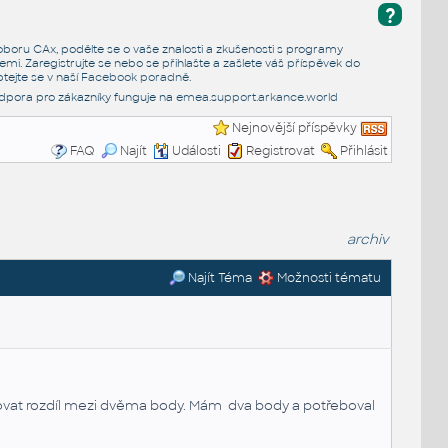
?
e oboru CAx, podělte se o vaše znalosti a zkušenosti s programy
emi. Zaregistrujte se nebo se přihlašte a zašlete váš příspěvek do
tejte se v naší
Facebook poradně
.
dpora pro zákazníky funguje na
emea.support.arkance.world
Nejnovější příspěvky
FAQ
Najít
Události
Registrovat
Přihlásit
archiv
Najít Téma
Možnosti tématu
tovat rozdíl mezi dvěma body. Mám dva body a potřeboval