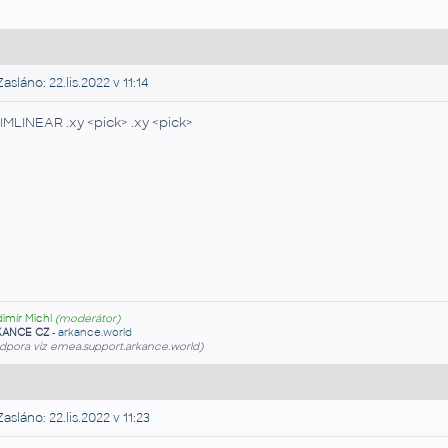
asláno: 22.lis.2022 v 11:14
IMLINEAR .xy <pick> .xy <pick>
dimír Michl
(moderátor)
KANCE CZ
-
arkance.world
dpora viz emea.support.arkance.world)
asláno: 22.lis.2022 v 11:23