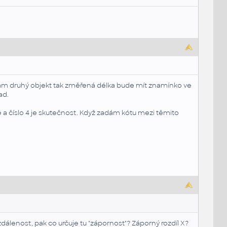
dám druhý objekt tak změřená délka bude mít znamínko ve
lad.
é a číslo 4 je skutečnost. Když zadám kótu mezi těmito
dálenost, pak co určuje tu "zápornost"? Záporný rozdíl X?