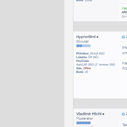
Bodů:
22208
Vla
AR
(po
HypnoSimi
Z
Diskutér
Př
sm
Přihlášen:
26.kvě.2022
Lokalita:
ČR (SČ)
Používám:
na
AutoCAD 2021 LT, Inventor 2022
čí
Stav:
Offline
Bodů:
20
Vladimír Michl
Z
Moderátor
Ta