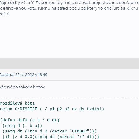
čuji rozdíly v X a Y. Zápornost by měla určovat projektovaná souřadnic
definovanou kótu. Kliknu na střed bodu od kterýho chci určit a kliknu
zdíl Y
asláno: 22.lis.2022 v 13:49
kže něco takovéhoto?
rozdílová kóta
defun C:DIMDIFF ( / p1 p2 p3 dx dy txdist)
(defun dif0 (a b / d dt)
 (setq d (- b a))
 (setq dt (rtos d 2 (getvar "DIMDEC")))
 (if (> d 0.0)(setq dt (strcat "+" dt)))