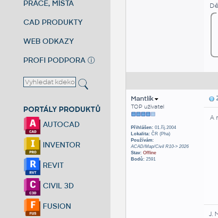
PRÁCE, MÍSTA
Dě
CAD PRODUKTY
WEB ODKAZY
PROFI PODPORA
ⓘ
Mantlík
Z
TOP uživatel
PORTÁLY PRODUKTŮ
A 
AUTOCAD
Přihlášen:
01.říj.2004
Lokalita:
ČR (Pha)
Používám:
INVENTOR
ACAD/Map/Civil R10-> 2026
Stav:
Offline
Bodů:
2591
REVIT
CIVIL 3D
FUSION
J. 