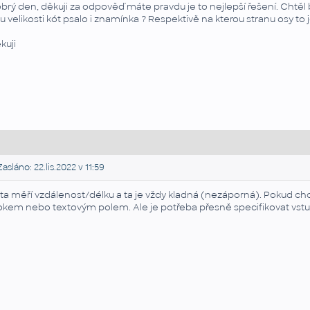
brý den, děkuji za odpověď máte pravdu je to nejlepší řešení. Chtěl by
 u velikosti kót psalo i znamínka ? Respektivě na kterou stranu osy to
kuji
asláno: 22.lis.2022 v 11:59
ta měří vzdálenost/délku a ta je vždy kladná (nezáporná). Pokud chc
okem nebo textovým polem. Ale je potřeba přesně specifikovat vstup