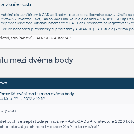
na zkušeností
Veřejné diskuzní fórum k CAD aplikacím - ptejte se na libovolné otázky týkající s
AutoCAD, Inventor, Revit, Fusion, 3ds Max, Vault a s dalšími CAD/BIM/PDM aplikac
odpovídajícího fóra. Viz další informace o
CAD Fóru
. Nechcete se registrovat? Zep
Fórum nenahrazuje technický support firmy ARKANCE (CAD Studio) - přímá po
ctví, strojírenství, CAD/GIS
>
AutoCAD
dílu mezi dvěma body
ráva
Téma: Kótování rozdílu mezi dvěma body
láno: 22.lis.2022 v 10:52
brý den,
těl bych se zeptat zda je možné v
AutoCAD
u Architecture 2020 kó
ch okótovat jejich rozdíl v osách X a Y je to možné?