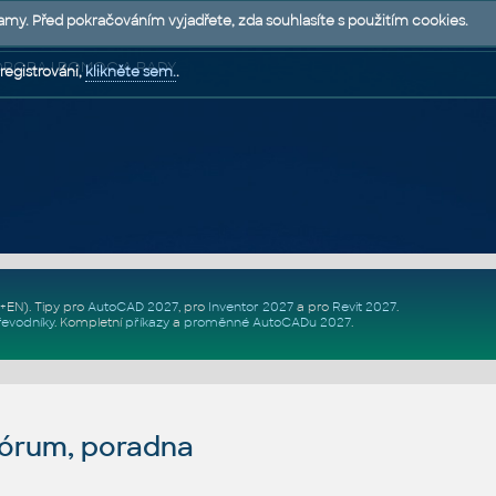
lamy. Před pokračováním vyjadřete, zda souhlasíte s použitím cookies.
 PODPORA | POMOC A RADY
registrováni,
klikněte sem.
.
Z+EN)
. Tipy pro
AutoCAD 2027
, pro
Inventor 2027
a pro
Revit 2027
.
řevodníky
.
Kompletní
příkazy
a
proměnné AutoCADu 2027
.
fórum, poradna