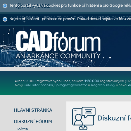
Tento portál využívá cookies pro funkce přihlášení a pro Google rek
CAD FÓRUM - TIPY A TRIKY | UTILITY | DISKUZE | BLOKY |
Nejste přihlášeni - přihlaste se prosím. Pokud dosud nejste ve fóru za
Přes 123.000 registrovaných u nás, celkem
1.130.000
registrovaných (C
Nový
Kalkulátor nosníků
,
Spirograf generátor
a
Regresní křivky
v sekci
P
HLAVNÍ STRÁNKA
Diskuzní 
DISKUZNÍ FÓRUM
pokyny