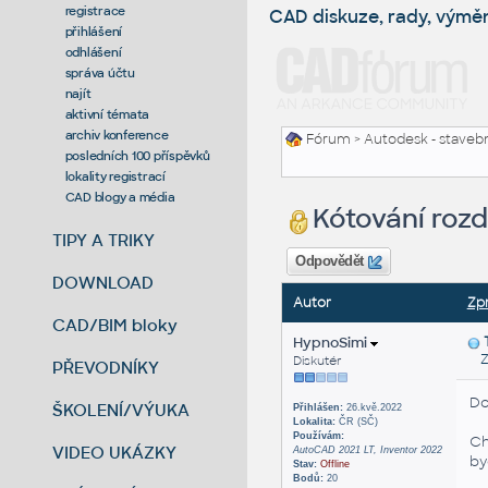
registrace
CAD diskuze, rady, výmě
přihlášení
odhlášení
správa účtu
najít
aktivní témata
archiv konference
Fórum
>
Autodesk - stavebni
posledních 100 příspěvků
lokality registrací
CAD blogy a média
Kótování roz
TIPY A TRIKY
Odpovědět
DOWNLOAD
Autor
Zp
CAD/BIM bloky
HypnoSimi
Zas
Diskutér
PŘEVODNÍKY
Do
ŠKOLENÍ/VÝUKA
Přihlášen:
26.kvě.2022
Lokalita:
ČR (SČ)
Používám:
Ch
VIDEO UKÁZKY
AutoCAD 2021 LT, Inventor 2022
by
Stav:
Offline
Bodů:
20