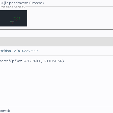
kuji s pozdravem Šimánek
Připojené náhledy
asláno: 22.lis.2022 v 11:10
nestačí příkaz KÓTYPŘÍM (_DIMLINEAR)
Mantlík