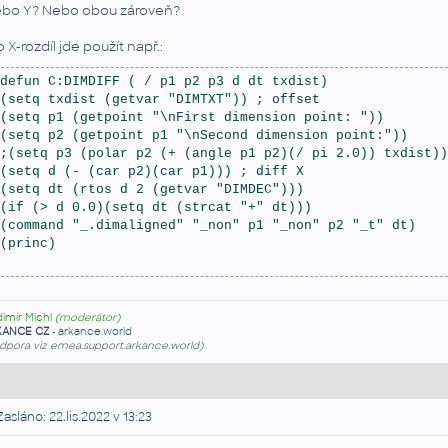
bo Y? Nebo obou zároveň?
o X-rozdíl jde použít např.:
defun C:DIMDIFF ( / p1 p2 p3 d dt txdist)
(setq txdist (getvar "DIMTXT")) ; offset
(setq p1 (getpoint "\nFirst dimension point: "))
(setq p2 (getpoint p1 "\nSecond dimension point:"))
;(setq p3 (polar p2 (+ (angle p1 p2)(/ pi 2.0)) txdist))
(setq d (- (car p2)(car p1))) ; diff X
(setq dt (rtos d 2 (getvar "DIMDEC")))
(if (> d 0.0)(setq dt (strcat "+" dt)))
(command "_.dimaligned" "_non" p1 "_non" p2 "_t" dt)
(princ)
dimír Michl
(moderátor)
KANCE CZ
-
arkance.world
dpora viz emea.support.arkance.world)
asláno: 22.lis.2022 v 13:23