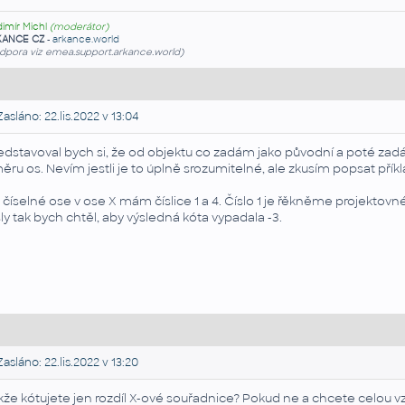
dimír Michl
(moderátor)
KANCE CZ
-
arkance.world
dpora viz emea.support.arkance.world)
asláno: 22.lis.2022 v 13:04
edstavoval bych si, že od objektu co zadám jako původní a poté za
ěru os. Nevím jestli je to úplně srozumitelné, ale zkusím popsat přík
 číselné ose v ose X mám číslice 1 a 4. Číslo 1 je řěkněme projektovn
sly tak bych chtěl, aby výsledná kóta vypadala -3.
asláno: 22.lis.2022 v 13:20
kže kótujete jen rozdíl X-ové souřadnice? Pokud ne a chcete celou vz