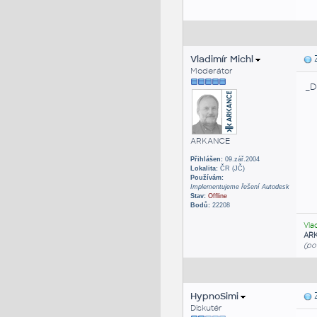
Vladimír Michl
Z
Moderátor
_D
ARKANCE
Přihlášen:
09.zář.2004
Lokalita:
ČR (JČ)
Používám:
Implementujeme řešení Autodesk
Stav:
Offline
Bodů:
22208
Vla
AR
(po
HypnoSimi
Z
Diskutér