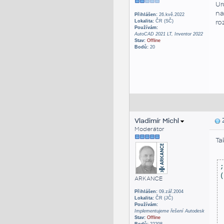
Ur
na
Přihlášen:
26.kvě.2022
ro
Lokalita:
ČR (SČ)
Používám:
AutoCAD 2021 LT, Inventor 2022
Stav:
Offline
Bodů:
20
Vladimír Michl
Z
Moderátor
Ta
;
(
ARKANCE
Přihlášen:
09.zář.2004
 
Lokalita:
ČR (JČ)
 
Používám:
 
Implementujeme řešení Autodesk
Stav:
Offline
 