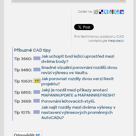
Sdílet na:
Pro technickou podporu CAD
kontaktujte
Helpdesk
Příbuzné CAD tipy
:
Jak uchopit bod ležící uprostřed mezi
Tip 3660:
dvěma body?
Snadné vizuální porovnání rozdílů dvou
Tip 9480:
revizí výkresu ve Vaultu.
Jak porovnat rozdíly dvou verzí Revit
Tip 10631:
projektu?
Jaký je rozdíl mezi příkazy anotací
Tip 6855:
MAPANNUPDATE a MAPANNREFRESH?
Tip 3669:
Porovnání kótovacích stylů.
Jak najít rozdíly mezi dvěma výkresy v
Tip 1075:
nastavení výkresových proměnných
AutoCADu?
Odpovědět