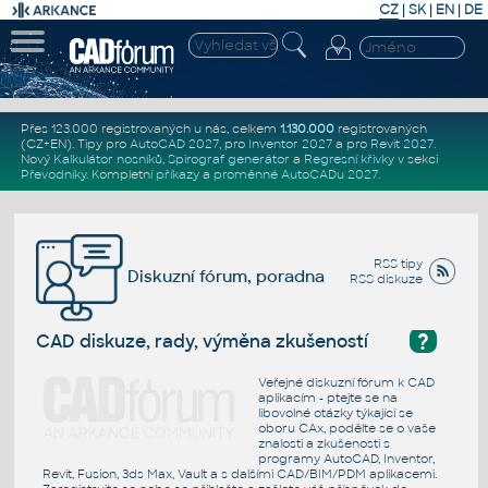
CZ
|
SK
|
EN
|
DE
Přes 123.000 registrovaných u nás, celkem
1.130.000
registrovaných
(CZ+EN)
. Tipy pro
AutoCAD 2027
, pro
Inventor 2027
a pro
Revit 2027
.
Nový
Kalkulátor nosníků
,
Spirograf generátor
a
Regresní křivky
v sekci
Převodníky
.
Kompletní
příkazy
a
proměnné AutoCADu 2027
.
RSS tipy
Diskuzní fórum, poradna
RSS diskuze
?
CAD diskuze, rady, výměna zkušeností
Veřejné diskuzní fórum k CAD
aplikacím - ptejte se na
libovolné otázky týkající se
oboru CAx, podělte se o vaše
znalosti a zkušenosti s
programy AutoCAD, Inventor,
Revit, Fusion, 3ds Max, Vault a s dalšími CAD/BIM/PDM aplikacemi.