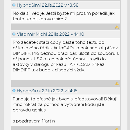
HypnoSimi
22.lis.2022 v 13:58
No další věc je. Jestli byste mi prosim poradil, jak
tento skript zprovoznim ?
Vladimír Michl
22.lis.2022 v 14:10
Pro začátek stačí copy-paste toho textu do
příkazového řádku AutoCADu a pak napsat příkaz
DIMDIFF. Pro běžnou práci pak uložit do souboru s
příponou .LSP a ten pak přetáhnout myší do
aktovky v dialogu příkazu _APPLOAD. Příkaz
DIMDIFF tak bude k dispozici vždy.
HypnoSimi
22.lis.2022 v 14:15
Funguje to přesně jak bych si představoval! Děkuji
mnohokrát za pomoc a vytvoření kódu jste
opravdu genius.
s pozdravem Martin