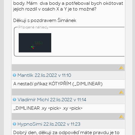
body. Mám dva body a potřeboval bych okótovat
jejich rozdíl v osách X a Y je to možné?
Děkuji s pozdravem Šimánek
Připojené náhledy
Mantlík
22.lis.2022 v 11:10
A nestačí příkaz KÓTYPŘÍM (_DIMLINEAR)
Vladimír Michl
22.lis.2022 v 11:14
_DIMLINEAR .xy <pick> .xy <pick>
HypnoSimi
22.lis.2022 v 11:23
Dobrý den, děkuji za odpověď máte pravdu je to