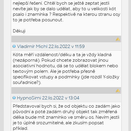
nejlepší řešení. Chtěl bych se ještě zeptat jestli
nevíte jak by se dalo udělat, aby to u velikosti kót
psalo i znamínka ? Respektivě na kterou stranu osy
to je potřeba posunout.
Děkuji
Vladimír Michl
22.lis.2022 v 11:59
Kóta měří vzdálenost/délku a ta je vždy kladná
(nezáporná). Pokud chcete zobrazovat jinou
asociativní hodnotu, dá se to udělat blokem nebo
textovým polem. Ale je potřeba přesně
specifikovat vstupy a podmínky (jde rozdíl Y-složky
souřadnice?).
HypnoSimi
22.lis.2022 v 13:04
Představoval bych si, že od objektu co zadám jako
původní a poté zadám druhý objekt tak změřená
délka bude mít znamínko ve směru os. Nevím jestli
je to úplně srozumitelné, ale zkusím popsat
příklad.