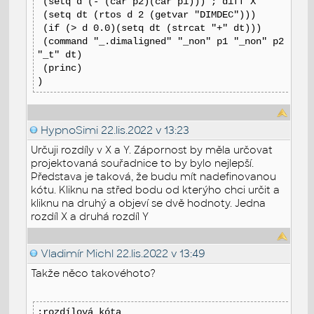
(setq d (- (car p2)(car p1))) ; diff X
(setq dt (rtos d 2 (getvar "DIMDEC")))
(if (> d 0.0)(setq dt (strcat "+" dt)))
(command "_.dimaligned" "_non" p1 "_non" p2
"_t" dt)
(princ)
)
HypnoSimi
22.lis.2022 v 13:23
Určuji rozdíly v X a Y. Zápornost by měla určovat
projektovaná souřadnice to by bylo nejlepší.
Představa je taková, že budu mít nadefinovanou
kótu. Kliknu na střed bodu od kterýho chci určit a
kliknu na druhý a objeví se dvě hodnoty. Jedna
rozdíl X a druhá rozdíl Y
Vladimír Michl
22.lis.2022 v 13:49
Takže něco takovéhoto?
;rozdílová kóta