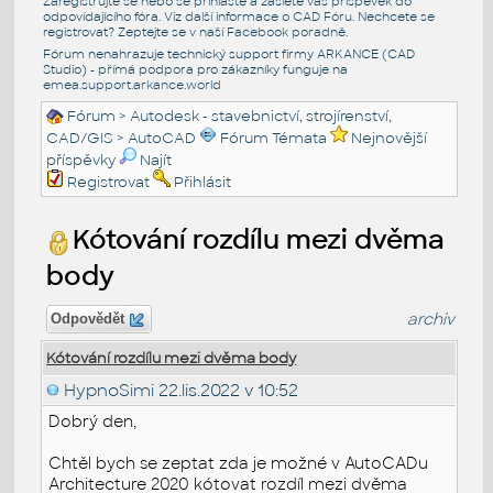
Zaregistrujte se nebo se přihlašte a zašlete váš příspěvek do
odpovídajícího fóra. Viz další informace o
CAD Fóru
. Nechcete se
registrovat? Zeptejte se v naší
Facebook poradně
.
Fórum nenahrazuje technický support firmy ARKANCE (CAD
Studio) - přímá podpora pro zákazníky funguje na
emea.support.arkance.world
Fórum
>
Autodesk - stavebnictví, strojírenství,
CAD/GIS
>
AutoCAD
Fórum Témata
Nejnovější
příspěvky
Najít
Registrovat
Přihlásit
Kótování rozdílu mezi dvěma
body
archiv
Odpovědět
Kótování rozdílu mezi dvěma body
HypnoSimi
22.lis.2022 v 10:52
Dobrý den,
Chtěl bych se zeptat zda je možné v AutoCADu
Architecture 2020 kótovat rozdíl mezi dvěma