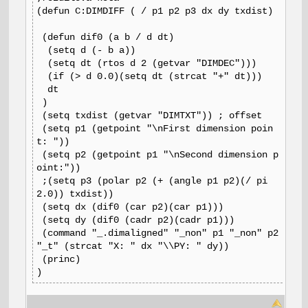
(defun C:DIMDIFF ( / p1 p2 p3 dx dy txdist)
(defun dif0 (a b / d dt)
(setq d (- b a))
(setq dt (rtos d 2 (getvar "DIMDEC")))
(if (> d 0.0)(setq dt (strcat "+" dt)))
dt
)
(setq txdist (getvar "DIMTXT")) ; offset
(setq p1 (getpoint "\nFirst dimension poin
t: "))
(setq p2 (getpoint p1 "\nSecond dimension p
oint:"))
;(setq p3 (polar p2 (+ (angle p1 p2)(/ pi
2.0)) txdist))
(setq dx (dif0 (car p2)(car p1)))
(setq dy (dif0 (cadr p2)(cadr p1)))
(command "_.dimaligned" "_non" p1 "_non" p2
"_t" (strcat "X: " dx "\\PY: " dy))
(princ)
)