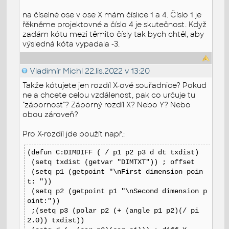
na číselné ose v ose X mám číslice 1 a 4. Číslo 1 je
řěkněme projektovné a číslo 4 je skutečnost. Když
zadám kótu mezi těmito čísly tak bych chtěl, aby
výsledná kóta vypadala -3.
Vladimír Michl
22.lis.2022 v 13:20
Takže kótujete jen rozdíl X-ové souřadnice? Pokud
ne a chcete celou vzdálenost, pak co určuje tu
"zápornost"? Záporný rozdíl X? Nebo Y? Nebo
obou zároveň?
Pro X-rozdíl jde použít např.:
(defun C:DIMDIFF ( / p1 p2 p3 d dt txdist)
(setq txdist (getvar "DIMTXT")) ; offset
(setq p1 (getpoint "\nFirst dimension poin
t: "))
(setq p2 (getpoint p1 "\nSecond dimension p
oint:"))
;(setq p3 (polar p2 (+ (angle p1 p2)(/ pi
2.0)) txdist))