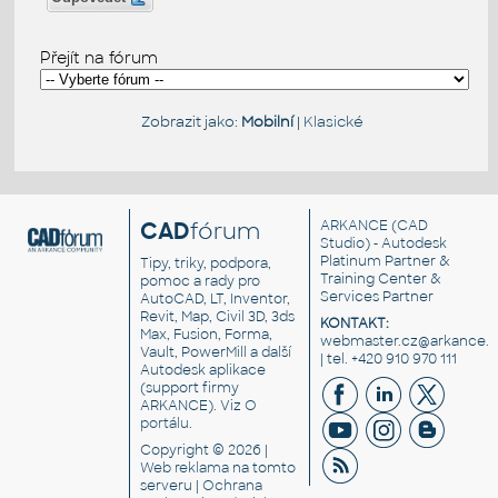
Přejít na fórum
Zobrazit jako:
Mobilní
|
Klasické
CAD
fórum
ARKANCE
(CAD
Studio) - Autodesk
Platinum Partner &
Tipy, triky, podpora,
Training Center &
pomoc a rady pro
Services Partner
AutoCAD, LT, Inventor,
Revit, Map, Civil 3D, 3ds
KONTAKT:
Max, Fusion, Forma,
webmaster.cz@arkance.w
Vault, PowerMill a další
| tel. +420 910 970 111
Autodesk aplikace
(support firmy
ARKANCE). Viz
O
portálu
.
Copyright © 2026 |
Web reklama
na tomto
serveru |
Ochrana