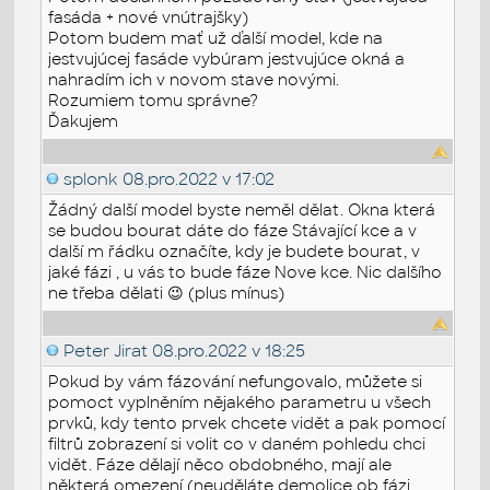
fasáda + nové vnútrajšky)
Potom budem mať už ďalší model, kde na
jestvujúcej fasáde vybúram jestvujúce okná a
nahradím ich v novom stave novými.
Rozumiem tomu správne?
Ďakujem
splonk
08.pro.2022 v 17:02
Žádný další model byste neměl dělat. Okna která
se budou bourat dáte do fáze Stávající kce a v
další m řádku označíte, kdy je budete bourat, v
jaké fázi , u vás to bude fáze Nove kce. Nic dalšího
ne třeba dělati 😉 (plus mínus)
Peter Jirat
08.pro.2022 v 18:25
Pokud by vám fázování nefungovalo, můžete si
pomoct vyplněním nějakého parametru u všech
prvků, kdy tento prvek chcete vidět a pak pomocí
filtrů zobrazení si volit co v daném pohledu chci
vidět. Fáze dělají něco obdobného, mají ale
některá omezení (neuděláte demolice ob fázi