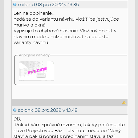
milan d
08.pro.2022 v 13:35
Len na doplnenie...
nedá sa do variantu návrhu vložiť iba jestvujúce
murivo a okná...
Vypisuje to chybové hlásenie: Vložený objekt v
hlavním modelu nelze hostovat na objektu
varianty návrhu.
Připojené náhledy
splonk
08.pro.2022 v 13:48
DD,
Pokud Vám správně rozumím, tak Vy potřebujete
novo Projektovou Fázi... čtvrtou... něco po "Nový
stav" a pak si pohrát s přepínáním stavu a fází...