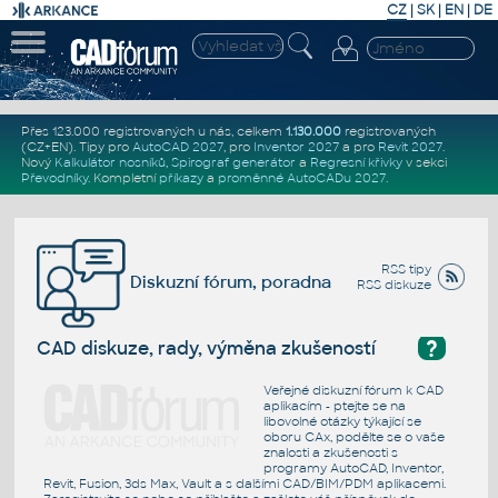
CZ
|
SK
|
EN
|
DE
Přes 123.000 registrovaných u nás, celkem
1.130.000
registrovaných
(CZ+EN)
. Tipy pro
AutoCAD 2027
, pro
Inventor 2027
a pro
Revit 2027
.
Nový
Kalkulátor nosníků
,
Spirograf generátor
a
Regresní křivky
v sekci
Převodníky
.
Kompletní
příkazy
a
proměnné AutoCADu 2027
.
RSS tipy
Diskuzní fórum, poradna
RSS diskuze
?
CAD diskuze, rady, výměna zkušeností
Veřejné diskuzní fórum k CAD
aplikacím - ptejte se na
libovolné otázky týkající se
oboru CAx, podělte se o vaše
znalosti a zkušenosti s
programy AutoCAD, Inventor,
Revit, Fusion, 3ds Max, Vault a s dalšími CAD/BIM/PDM aplikacemi.