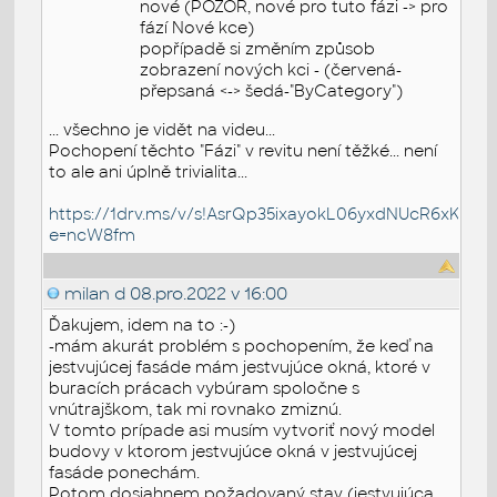
nové (POZOR, nové pro tuto fázi -> pro
fází Nové kce)
popřípadě si změním způsob
zobrazení nových kci - (červená-
přepsaná <-> šedá-"ByCategory")
... všechno je vidět na videu...
Pochopení těchto "Fázi" v revitu není těžké... není
to ale ani úplně trivialita...
https://1drv.ms/v/s!AsrQp35ixayokL06yxdNUcR6xKuAj
e=ncW8fm
milan d
08.pro.2022 v 16:00
Ďakujem, idem na to :-)
-mám akurát problém s pochopením, že keď na
jestvujúcej fasáde mám jestvujúce okná, ktoré v
buracích prácach vybúram spoločne s
vnútrajškom, tak mi rovnako zmiznú.
V tomto prípade asi musím vytvoriť nový model
budovy v ktorom jestvujúce okná v jestvujúcej
fasáde ponechám.
Potom dosiahnem požadovaný stav (jestvujúca