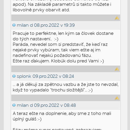
apod). Na základě parametrů si takto můžete i
libovolně prvky obarvit atd.
milan d
08.pro.2022 v 19:39
Pracuje to perfektne, len kým sa človek dostane
do tých nastavení.. :-)
Paráda, nevedel som si predstaviť, že keď raz
nejaké prvky vybúram, tak viem ešte aj im
nadefinovať nejakú požadovanú fázu.
Ešte raz ďakujem. Klobúk dolu pred Vami :-)
splonk
09.pro.2022 v 08:24
... a já děkuji za zpětnou vazbu a že jste to nevzdal,
když to vypadalo "trochu složitější"... ;-)
milan d
09.pro.2022 v 08:48
A teraz ešte na doplnenie, aby sme z toho mali
úplný guláš :-)
Fázy máme super nastavené, zobrazujem: