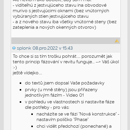
- viditeľnú z jestvujúceho stavu ina obvodové
murivo s jestvujúcimi oknami (bez vnútorných
vybúraných stien jestvujúceho stavu
- a z nového stavu iba všetky vnútorné steny (bez
zateplenia a nových okenných otvorov)
splonk
08.pro.2022 v 15:43
To chce si ss tím trošku pohrát.... porozumět jak
tento princip fázování v revitu funguje... --> Váš úkol
:-)
ještě vídejko....
do textů jsem dopsal Vaše požadavky
prvky (u mně stěny) jsou přiřazeny
jednotlivým fázím - Video 01
v pohledu ve vlastnostech si nastavíte fáze
dle potřeby - pro vás:
nacházíte se ve fázi "Nová konstrukce" -
nastavím políčko "Phase"
chci vidět předchozí (ponechané) a