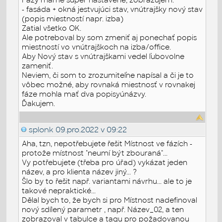
- fasáda + okná jestvujúci stav, vnútrajšky nový stav
(popis miestností napr. izba)
Zatial všetko OK.
Ale potreboval by som zmeniť aj ponechať popis
miestností vo vnútrajškoch na izba/office.
Aby Nový stav s vnútrajškami vedel ľubovolne
zameniť.
Neviem, či som to zrozumiteľne napísal a či je to
vôbec možné, aby rovnaká miestnosť v rovnakej
fáze mohla mať dva popisyúnázvy.
Ďakujem.
splonk
09.pro.2022 v 09:22
Aha, tzn, nepotřebujete řešit Místnost ve fázích -
protože místnost "neumí být zbouraná"...
Vy potřebujete (třeba pro úřad) vykázat jeden
název, a pro klienta název jiný... ?
Šlo by to řešit např. variantami návrhu... ale to je
takové nepraktické...
Dělal bych to, že bych si pro Místnost nadefinoval
nový sdílený parametr , např. Název_02, a ten
zobrazoval v tabulce a tagu pro požadovanou