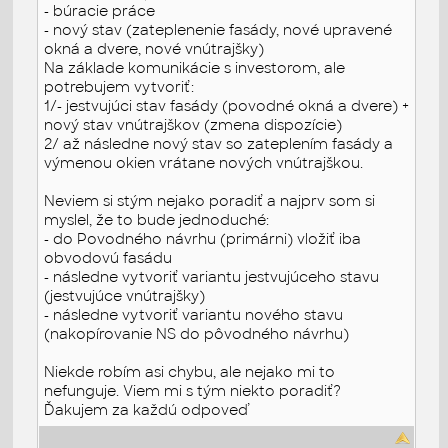
- búracie práce
- nový stav (zateplenenie fasády, nové upravené
okná a dvere, nové vnútrajšky)
Na základe komunikácie s investorom, ale
potrebujem vytvoriť:
1/- jestvujúci stav fasády (povodné okná a dvere) +
nový stav vnútrajškov (zmena dispozície)
2/ až následne nový stav so zateplením fasády a
výmenou okien vrátane nových vnútrajškou.
Neviem si stým nejako poradiť a najprv som si
myslel, že to bude jednoduché:
- do Povodného návrhu (primárni) vložiť iba
obvodovú fasádu
- následne vytvoriť variantu jestvujúceho stavu
(jestvujúce vnútrajšky)
- následne vytvoriť variantu nového stavu
(nakopírovanie NS do pôvodného návrhu)
Niekde robím asi chybu, ale nejako mi to
nefunguje. Viem mi s tým niekto poradiť?
Ďakujem za každú odpoveď