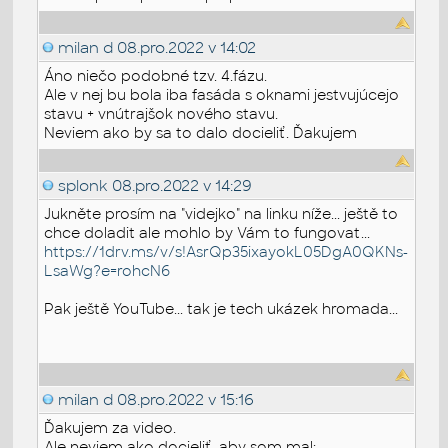
milan d
08.pro.2022 v 14:02
Áno niečo podobné tzv. 4.fázu.
Ale v nej bu bola iba fasáda s oknami jestvujúcejo
stavu + vnútrajšok nového stavu.
Neviem ako by sa to dalo docieliť. Ďakujem
splonk
08.pro.2022 v 14:29
Jukněte prosím na "videjko" na linku níže... ještě to
chce doladit ale mohlo by Vám to fungovat...
https://1drv.ms/v/s!AsrQp35ixayokL05DgA0QKNs-
LsaWg?e=rohcN6
Pak ještě YouTube... tak je tech ukázek hromada...
milan d
08.pro.2022 v 15:16
Ďakujem za video.
Ale neviem ako docieliť, aby som mal: