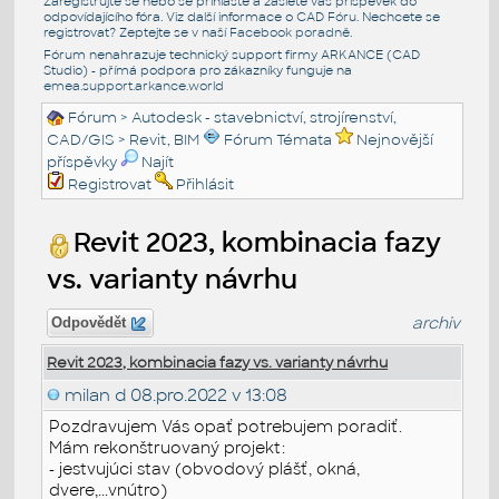
Zaregistrujte se nebo se přihlašte a zašlete váš příspěvek do
odpovídajícího fóra. Viz další informace o
CAD Fóru
. Nechcete se
registrovat? Zeptejte se v naší
Facebook poradně
.
Fórum nenahrazuje technický support firmy ARKANCE (CAD
Studio) - přímá podpora pro zákazníky funguje na
emea.support.arkance.world
Fórum
>
Autodesk - stavebnictví, strojírenství,
CAD/GIS
>
Revit, BIM
Fórum Témata
Nejnovější
příspěvky
Najít
Registrovat
Přihlásit
Revit 2023, kombinacia fazy
vs. varianty návrhu
archiv
Odpovědět
Revit 2023, kombinacia fazy vs. varianty návrhu
milan d
08.pro.2022 v 13:08
Pozdravujem Vás opať potrebujem poradiť.
Mám rekonštruovaný projekt:
- jestvujúci stav (obvodový plášť, okná,
dvere,...vnútro)