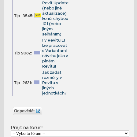
Revit Update
(nebo jiné
aktualizace)
Tip 13545:
končí chybou
101 (nebo
jiným
selháním)
I v Revitu LT
lze pracovat
s Variantami
Tip 9082:
návrhu jako v
plném
Revitu!
Jak zadat
rozměry v
Tip 12621:
Revitu v
jiných
jednotkách?
Odpovědět
Přejít na fórum