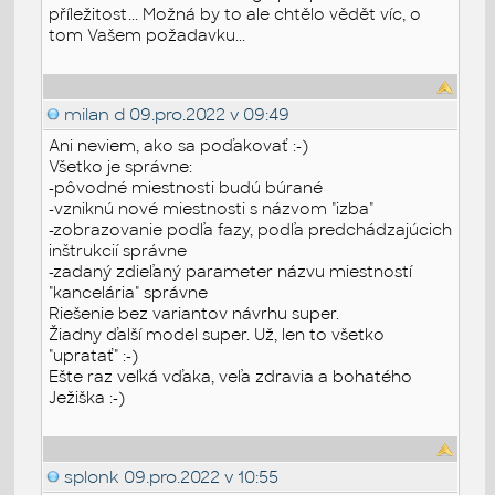
příležitost... Možná by to ale chtělo vědět víc, o
tom Vašem požadavku...
milan d
09.pro.2022 v 09:49
Ani neviem, ako sa poďakovať :-)
Všetko je správne:
-pôvodné miestnosti budú búrané
-vzniknú nové miestnosti s názvom "izba"
-zobrazovanie podľa fazy, podľa predchádzajúcich
inštrukcií správne
-zadaný zdieľaný parameter názvu miestností
"kancelária" správne
Riešenie bez variantov návrhu super.
Žiadny ďalší model super. Už, len to všetko
"upratať" :-)
Ešte raz veľká vďaka, veľa zdravia a bohatého
Ježiška :-)
splonk
09.pro.2022 v 10:55