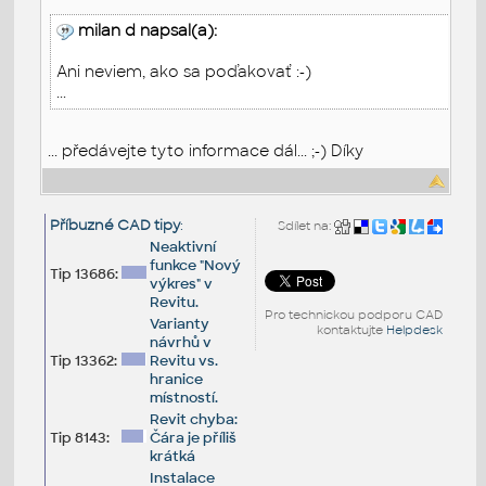
milan d napsal(a):
Ani neviem, ako sa poďakovať :-)
...
... předávejte tyto informace dál... ;-) Díky
Příbuzné CAD tipy
:
Sdílet na:
Neaktivní
funkce "Nový
Tip 13686:
výkres" v
Revitu.
Pro technickou podporu CAD
Varianty
kontaktujte
Helpdesk
návrhů v
Tip 13362:
Revitu vs.
hranice
místností.
Revit chyba:
Tip 8143:
Čára je příliš
krátká
Instalace