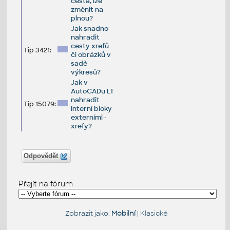
cesta, lze
změnit na
plnou?
Jak snadno
nahradit
cesty xrefů
Tip 3421:
či obrázků v
sadě
výkresů?
Jak v
AutoCADu LT
nahradit
Tip 15079:
interní bloky
externími -
xrefy?
Odpovědět
Přejít na fórum
Zobrazit jako:
Mobilní
|
Klasické