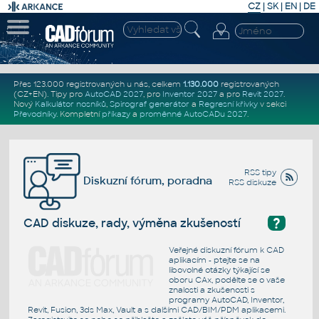
CZ
|
SK
|
EN
|
DE
Přes 123.000 registrovaných u nás, celkem
1.130.000
registrovaných
(CZ+EN)
. Tipy pro
AutoCAD 2027
, pro
Inventor 2027
a pro
Revit 2027
.
Nový
Kalkulátor nosníků
,
Spirograf generátor
a
Regresní křivky
v sekci
Převodníky
.
Kompletní
příkazy
a
proměnné AutoCADu 2027
.
RSS tipy
Diskuzní fórum, poradna
RSS diskuze
?
CAD diskuze, rady, výměna zkušeností
Veřejné diskuzní fórum k CAD
aplikacím - ptejte se na
libovolné otázky týkající se
oboru CAx, podělte se o vaše
znalosti a zkušenosti s
programy AutoCAD, Inventor,
Revit, Fusion, 3ds Max, Vault a s dalšími CAD/BIM/PDM aplikacemi.