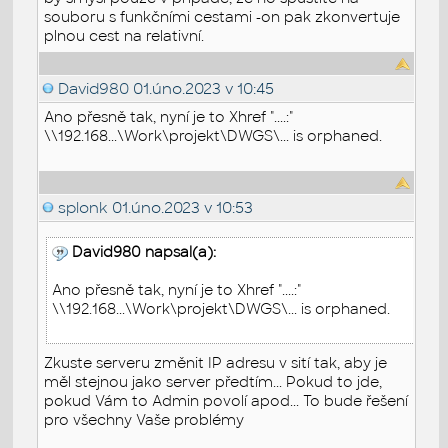
souboru s funkčními cestami -on pak zkonvertuje
plnou cest na relativní.
David980
01.úno.2023 v 10:45
Ano přesně tak, nyní je to Xhref "....:"
\\192.168...\Work\projekt\DWGS\... is orphaned.
splonk
01.úno.2023 v 10:53
David980 napsal(a):
Ano přesně tak, nyní je to Xhref "....:"
\\192.168...\Work\projekt\DWGS\... is orphaned.
Zkuste serveru změnit IP adresu v sití tak, aby je
měl stejnou jako server předtím... Pokud to jde,
pokud Vám to Admin povolí apod... To bude řešení
pro všechny Vaše problémy