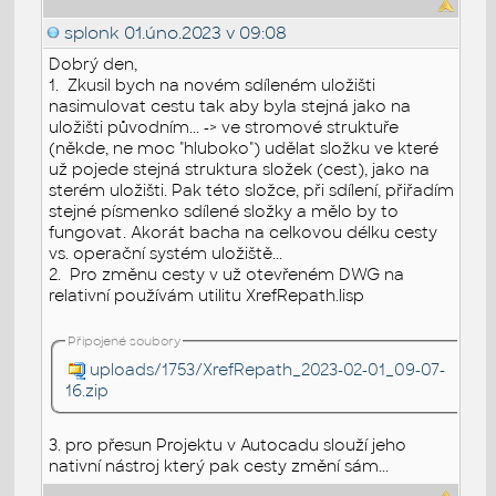
splonk
01.úno.2023 v 09:08
Dobrý den,
1. Zkusil bych na novém sdíleném uložišti
nasimulovat cestu tak aby byla stejná jako na
uložišti původním... -> ve stromové struktuře
(někde, ne moc "hluboko") udělat složku ve které
už pojede stejná struktura složek (cest), jako na
sterém uložišti. Pak této složce, při sdílení, přiřadím
stejné písmenko sdílené složky a mělo by to
fungovat. Akorát bacha na celkovou délku cesty
vs. operační systém uložiště...
2. Pro změnu cesty v už otevřeném DWG na
relativní používám utilitu XrefRepath.lisp
Připojené soubory
uploads/1753/XrefRepath_2023-02-01_09-07-
16.zip
3. pro přesun Projektu v Autocadu slouží jeho
nativní nástroj který pak cesty změní sám...