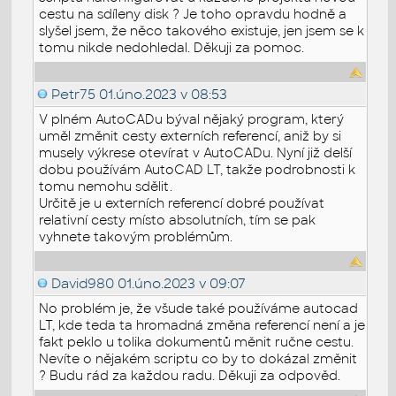
cestu na sdíleny disk ? Je toho opravdu hodně a
slyšel jsem, že něco takového existuje, jen jsem se k
tomu nikde nedohledal. Děkuji za pomoc.
Petr75
01.úno.2023 v 08:53
V plném AutoCADu býval nějaký program, který
uměl změnit cesty externích referencí, aniž by si
musely výkrese otevírat v AutoCADu. Nyní již delší
dobu používám AutoCAD LT, takže podrobnosti k
tomu nemohu sdělit.
Určitě je u externích referencí dobré používat
relativní cesty místo absolutních, tím se pak
vyhnete takovým problémům.
David980
01.úno.2023 v 09:07
No problém je, že všude také používáme autocad
LT, kde teda ta hromadná změna referencí není a je
fakt peklo u tolika dokumentů měnit ručne cestu.
Nevíte o nějakém scriptu co by to dokázal změnit
? Budu rád za každou radu. Děkuji za odpověd.