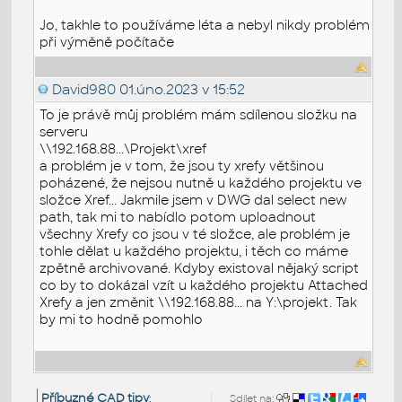
Jo, takhle to používáme léta a nebyl nikdy problém
při výměně počítače
David980
01.úno.2023 v 15:52
To je právě můj problém mám sdílenou složku na
serveru
\\192.168.88...\Projekt\xref
a problém je v tom, že jsou ty xrefy většinou
poházené, že nejsou nutně u každého projektu ve
složce Xref... Jakmile jsem v DWG dal select new
path, tak mi to nabídlo potom uploadnout
všechny Xrefy co jsou v té složce, ale problém je
tohle dělat u každého projektu, i těch co máme
zpětně archivované. Kdyby existoval nějaký script
co by to dokázal vzít u každého projektu Attached
Xrefy a jen změnit \\192.168.88... na Y:\projekt. Tak
by mi to hodně pomohlo
Příbuzné CAD tipy
:
Sdílet na: