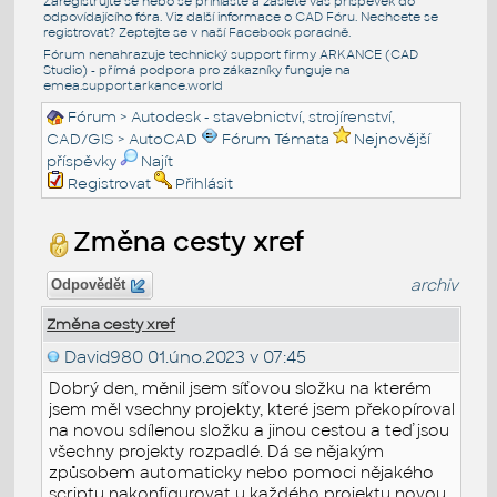
Zaregistrujte se nebo se přihlašte a zašlete váš příspěvek do
odpovídajícího fóra. Viz další informace o
CAD Fóru
. Nechcete se
registrovat? Zeptejte se v naší
Facebook poradně
.
Fórum nenahrazuje technický support firmy ARKANCE (CAD
Studio) - přímá podpora pro zákazníky funguje na
emea.support.arkance.world
Fórum
>
Autodesk - stavebnictví, strojírenství,
CAD/GIS
>
AutoCAD
Fórum Témata
Nejnovější
příspěvky
Najít
Registrovat
Přihlásit
Změna cesty xref
archiv
Odpovědět
Změna cesty xref
David980
01.úno.2023 v 07:45
Dobrý den, měnil jsem síťovou složku na kterém
jsem měl vsechny projekty, které jsem překopíroval
na novou sdílenou složku a jinou cestou a teď jsou
všechny projekty rozpadlé. Dá se nějakým
způsobem automaticky nebo pomoci nějakého
scriptu nakonfigurovat u každého projektu novou