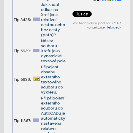
Jak zadat
odkaz na
Xref jen s
Tip 3435:
relativní
Pro technickou podporu CAD
cestou nebo
kontaktujte
Helpdesk
bez cesty
(path)?
Název
souboru
Tip 5929:
Xrefu jako
dynamické
textové pole.
Připojení
obsahu
externího
Tip 6838:
textového
souboru do
výkresu.
Při připojení
externího
souboru do
AutoCADu je
automaticky
Tip 11367:
nastavená
relativní