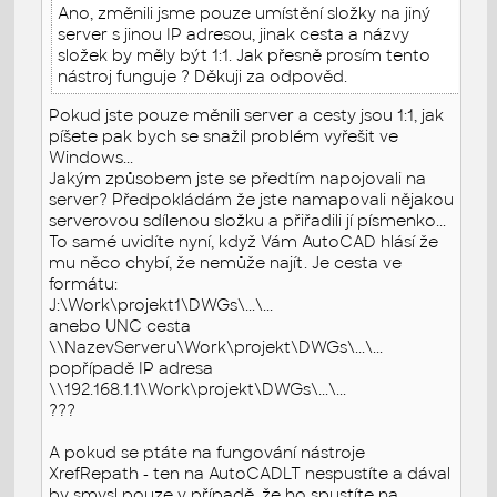
Ano, změnili jsme pouze umístění složky na jiný
server s jinou IP adresou, jinak cesta a názvy
složek by měly být 1:1. Jak přesně prosím tento
nástroj funguje ? Děkuji za odpověd.
Pokud jste pouze měnili server a cesty jsou 1:1, jak
píšete pak bych se snažil problém vyřešit ve
Windows...
Jakým způsobem jste se předtím napojovali na
server? Předpokládám že jste namapovali nějakou
serverovou sdílenou složku a přiřadili jí písmenko...
To samé uvidíte nyní, když Vám AutoCAD hlásí že
mu něco chybí, že nemůže najít. Je cesta ve
formátu:
J:\Work\projekt1\DWGs\...\...
anebo UNC cesta
\\NazevServeru\Work\projekt\DWGs\...\...
popřípadě IP adresa
\\192.168.1.1\Work\projekt\DWGs\...\...
???
A pokud se ptáte na fungování nástroje
XrefRepath - ten na AutoCADLT nespustíte a dával
by smysl pouze v případě, že ho spustíte na