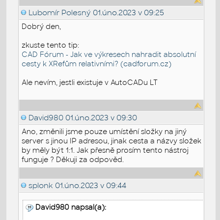
Lubomír Polesný
01.úno.2023 v 09:25
Dobrý den,
zkuste tento tip:
CAD Fórum - Jak ve výkresech nahradit absolutní
cesty k XRefům relativními? (cadforum.cz)
Ale nevím, jestli existuje v AutoCADu LT
David980
01.úno.2023 v 09:30
Ano, změnili jsme pouze umístění složky na jiný
server s jinou IP adresou, jinak cesta a názvy složek
by měly být 1:1. Jak přesně prosím tento nástroj
funguje ? Děkuji za odpověd.
splonk
01.úno.2023 v 09:44
David980 napsal(a):