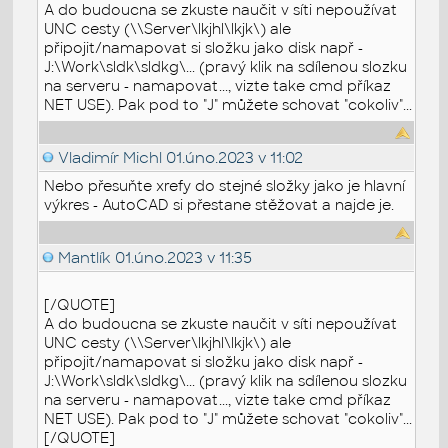
A do budoucna se zkuste naučit v síti nepoužívat
UNC cesty (\\Server\lkjhl\lkjk\) ale
připojit/namapovat si složku jako disk např -
J:\Work\sldk\sldkg\... (pravý klik na sdílenou slozku
na serveru - namapovat..., vizte take cmd příkaz
NET USE). Pak pod to "J" můžete schovat "cokoliv"...
Vladimír Michl
01.úno.2023 v 11:02
Nebo přesuňte xrefy do stejné složky jako je hlavní
výkres - AutoCAD si přestane stěžovat a najde je.
Mantlík
01.úno.2023 v 11:35
[/QUOTE]
A do budoucna se zkuste naučit v síti nepoužívat
UNC cesty (\\Server\lkjhl\lkjk\) ale
připojit/namapovat si složku jako disk např -
J:\Work\sldk\sldkg\... (pravý klik na sdílenou slozku
na serveru - namapovat..., vizte take cmd příkaz
NET USE). Pak pod to "J" můžete schovat "cokoliv"...
[/QUOTE]