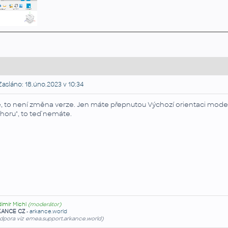
asláno: 18.úno.2023 v 10:34
, to není změna verze. Jen máte přepnutou Výchozí orientaci model
horu", to teď nemáte.
dimír Michl
(moderátor)
KANCE CZ
-
arkance.world
dpora viz emea.support.arkance.world)