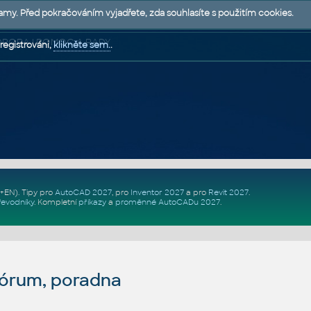
lamy. Před pokračováním vyjadřete, zda souhlasíte s použitím cookies.
 PODPORA | POMOC A RADY
registrováni,
klikněte sem.
.
Z+EN)
. Tipy pro
AutoCAD 2027
, pro
Inventor 2027
a pro
Revit 2027
.
řevodníky
.
Kompletní
příkazy
a
proměnné AutoCADu 2027
.
fórum, poradna