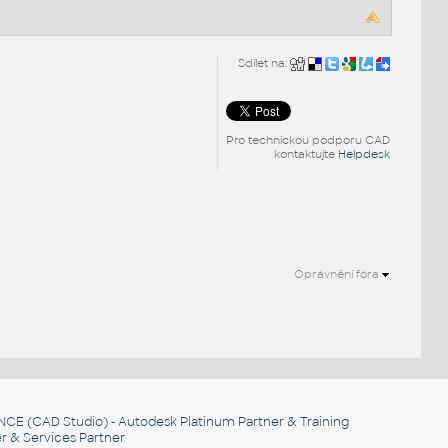
Sdílet na:
Pro technickou podporu CAD
kontaktujte
Helpdesk
Oprávnění fóra
NCE
(CAD Studio) - Autodesk Platinum Partner & Training
r & Services Partner