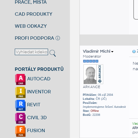
PRÁCE, MÍSTA
CAD PRODUKTY
WEB ODKAZY
PROFI PODPORA
ⓘ
Vladimír Michl
Z
Moderátor
Ne
PORTÁLY PRODUKTŮ
na
AUTOCAD
ARKANCE
INVENTOR
Přihlášen:
09.zář.2004
Lokalita:
ČR (JČ)
Používám:
REVIT
Implementujeme řešení Autodesk
Stav:
Offline
Bodů:
22208
CIVIL 3D
Vla
AR
FUSION
(po