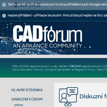
Tento portál využívá cookies pro funkce přihlášení a pro Google rek
CAD FÓRUM - TIPY A TRIKY | UTILITY | DISKUZE | BLOKY |
Nejste přihlášeni - přihlaste se prosím. Pokud dosud nejste ve fóru za
Přes 123.000 registrovaných u nás, celkem
1.130.000
registrovaných (C
Nový
Kalkulátor nosníků
,
Spirograf generátor
a
Regresní křivky
v sekci
P
HLAVNÍ STRÁNKA
Diskuzní 
DISKUZNÍ FÓRUM
pokyny