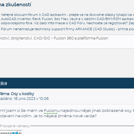
na zkušeností
Veřejné diskuzní fórum k CAD aplikacím - ptejte se na libovolné otázky týkající s
AutoCAD, Inventor, Revit, Fusion, 3ds Max, Vault a s dalšími CAD/BIM/PDM aplikac
odpovídajícího fóra. Viz další informace o
CAD Fóru
. Nechcete se registrovat? Zep
Fórum nenahrazuje technický support firmy ARKANCE (CAD Studio) - přímá po
ctví, strojírenství, CAD/GIS
>
Fusion 360 a platforma Fusion
ráva
Téma: Osy u kostky
sláno: 18.úno.2023 v 10:06
iml jsem si že mám ve
Fusion
u najednou nějak jinak zobrazené osy, 
stavení nevidím. Je to nějaká změna nové verze?
Připojené náhledy