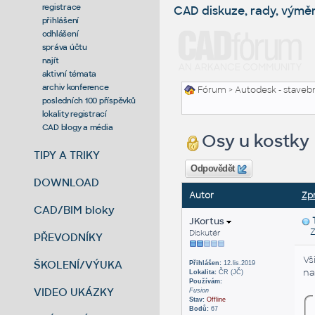
registrace
CAD diskuze, rady, výmě
přihlášení
odhlášení
správa účtu
najít
aktivní témata
archiv konference
Fórum
>
Autodesk - stavebni
posledních 100 příspěvků
lokality registrací
CAD blogy a média
Osy u kostky
TIPY A TRIKY
Odpovědět
DOWNLOAD
Autor
Zp
CAD/BIM bloky
JKortus
Za
Diskutér
PŘEVODNÍKY
Vš
ŠKOLENÍ/VÝUKA
Přihlášen:
12.lis.2019
na
Lokalita:
ČR (JČ)
Používám:
VIDEO UKÁZKY
Fusion
Stav:
Offline
Bodů:
67