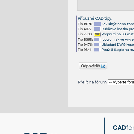
Příbuzné CAD tipy
:
Tip 11670:
Jak skrýt nebo zob
Tip 4077:
Rubikova kostka pro
Tip 7908:
Přepnutí na 3D kost
Tip 10851:
iLogic - jak ve výk
Tip 9476:
Ukládání DWG kopie
Tip 9341:
Použití iLogic na r
Odpovědět
Přejít na fórum
CAD
fó