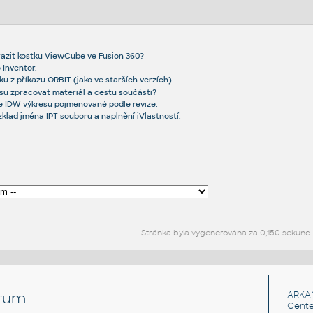
razit kostku ViewCube ve Fusion 360?
 Inventor.
ku z příkazu ORBIT (jako ve starších verzích).
resu zpracovat materiál a cestu součásti?
 IDW výkresu pojmenované podle revize.
ozklad jména IPT souboru a naplnění iVlastností.
Stránka byla vygenerována za 0,150 sekund.
rum
ARKA
Cente