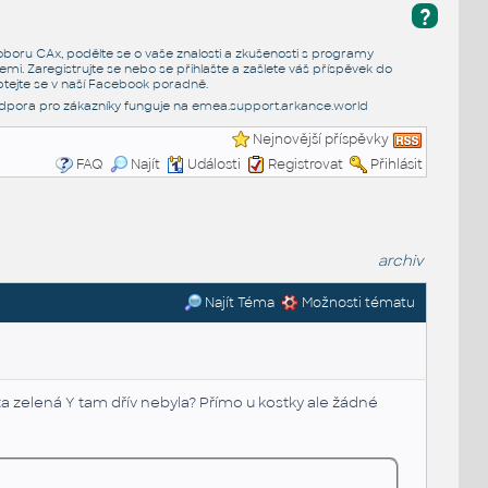
?
e oboru CAx, podělte se o vaše znalosti a zkušenosti s programy
emi. Zaregistrujte se nebo se přihlašte a zašlete váš příspěvek do
tejte se v naší
Facebook poradně
.
dpora pro zákazníky funguje na
emea.support.arkance.world
Nejnovější příspěvky
FAQ
Najít
Události
Registrovat
Přihlásit
archiv
Najít Téma
Možnosti tématu
ta zelená Y tam dřív nebyla? Přímo u kostky ale žádné