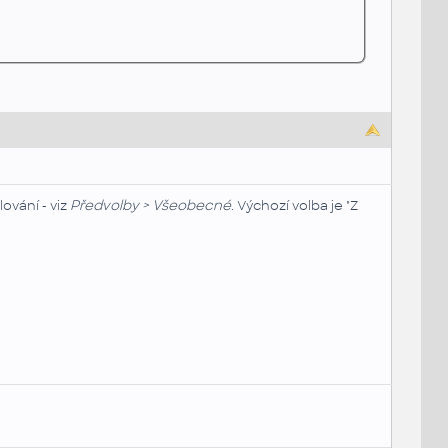
ování - viz
Předvolby > Všeobecné
. Výchozí volba je "Z