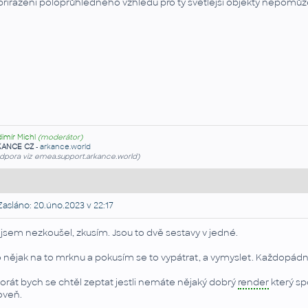
přiřazení poloprůhledného vzhledu pro ty světlejší objekty nepomůž
dimír Michl
(moderátor)
KANCE CZ
-
arkance.world
dpora viz emea.support.arkance.world)
asláno: 20.úno.2023 v 22:17
 jsem nezkoušel, zkusím. Jsou to dvě sestavy v jedné.
 nějak na to mrknu a pokusím se to vypátrat, a vymyslet. Každopádn
orát bych se chtěl zeptat jestli nemáte nějaký dobrý
render
který sp
oveň.