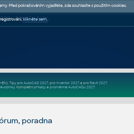
lamy. Před pokračováním vyjadřete, zda souhlasíte s použitím cookies.
 PODPORA | POMOC A RADY
registrováni,
klikněte sem.
.
Z+EN)
. Tipy pro
AutoCAD 2027
, pro
Inventor 2027
a pro
Revit 2027
.
řevodníky
.
Kompletní
příkazy
a
proměnné AutoCADu 2027
.
fórum, poradna