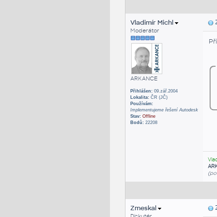
Vladimír Michl
Z
Moderátor
Př
ARKANCE
Přihlášen:
09.zář.2004
Lokalita:
ČR (JČ)
Používám:
Implementujeme řešení Autodesk
Stav:
Offline
Bodů:
22208
Vla
AR
(po
Zmeskal
Z
Diskutér