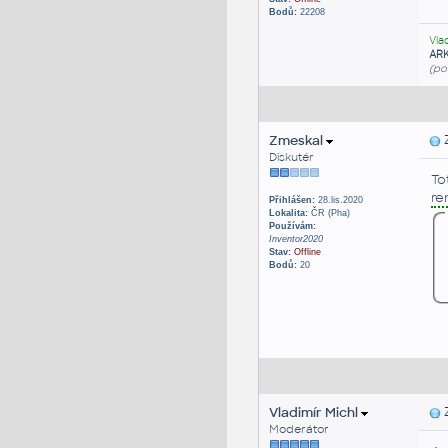
Bodů:
22208
Vla
AR
(po
Zmeskal
Z
Diskutér
To
re
Přihlášen:
28.lis.2020
Lokalita:
ČR (Pha)
Používám:
Inventor2020
Stav:
Offline
Bodů:
20
Vladimír Michl
Z
Moderátor