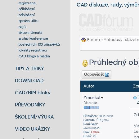
registrace
CAD diskuze, rady, výmě
přihlášení
odhlášení
správa účtu
najít
aktivní témata
archiv konference
Fórum
>
Autodesk - stavebni
posledních 100 příspěvků
lokality registrací
CAD blogy a média
Průhledný obj
TIPY A TRIKY
Odpovědět
DOWNLOAD
Autor
Zp
CAD/BIM bloky
Zmeskal
Za
Diskutér
PŘEVODNÍKY
Zd
ŠKOLENÍ/VÝUKA
Přihlášen:
28.lis.2020
Lokalita:
ČR (Pha)
Používám:
rá
VIDEO UKÁZKY
Inventor2020
se
Stav:
Offline
pr
Bodů:
20