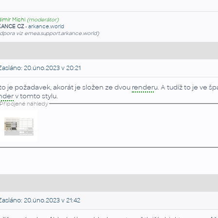
dimír Michl
(moderátor)
KANCE CZ
-
arkance.world
dpora viz emea.support.arkance.world)
asláno: 20.úno.2023 v 20:21
to je požadavek, akorát je složen ze dvou
render
u. A tudíž to je ve 
nder
v tomto stylu.
Připojené náhledy
asláno: 20.úno.2023 v 21:42