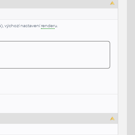
á), výchozí nastavení
render
u.