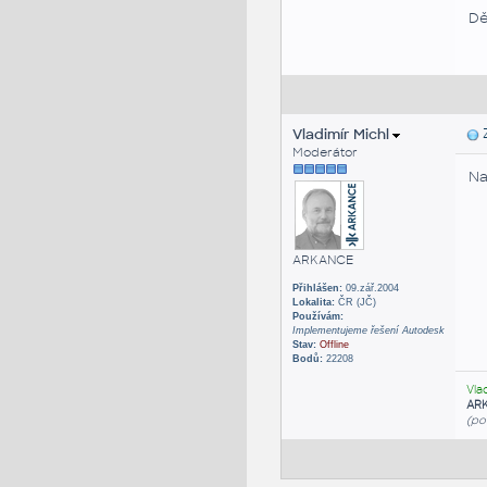
Dě
Vladimír Michl
Z
Moderátor
Na
ARKANCE
Přihlášen:
09.zář.2004
Lokalita:
ČR (JČ)
Používám:
Implementujeme řešení Autodesk
Stav:
Offline
Bodů:
22208
Vla
AR
(po