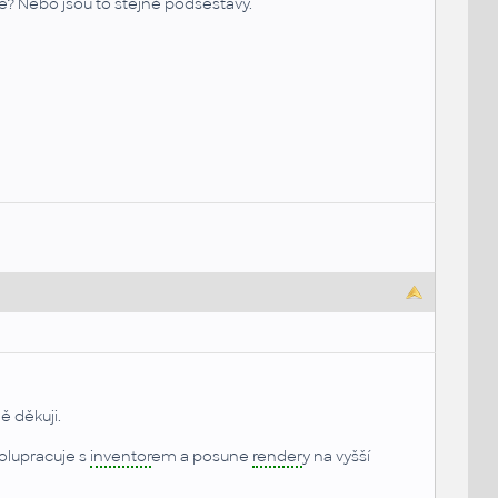
e? Nebo jsou to stejné podsestavy.
ě děkuji.
olupracuje s
inventor
em a posune
render
y na vyšší