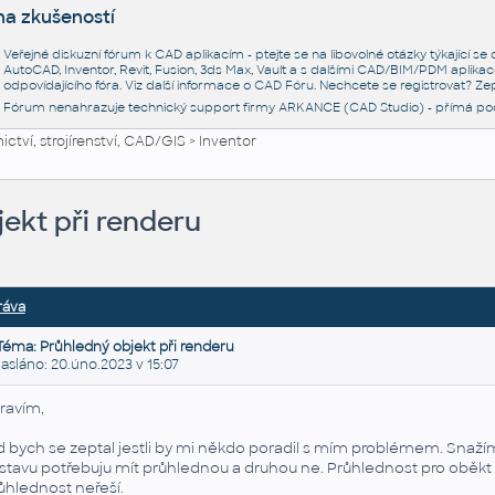
na zkušeností
Veřejné diskuzní fórum k CAD aplikacím - ptejte se na libovolné otázky týkající s
AutoCAD, Inventor, Revit, Fusion, 3ds Max, Vault a s dalšími CAD/BIM/PDM aplikac
odpovídajícího fóra. Viz další informace o
CAD Fóru
. Nechcete se registrovat? Zep
Fórum nenahrazuje technický support firmy ARKANCE (CAD Studio) - přímá po
ctví, strojírenství, CAD/GIS
>
Inventor
ekt při renderu
ráva
Téma: Průhledný objekt při renderu
sláno: 20.úno.2023 v 15:07
ravím,
d bych se zeptal jestli by mi někdo poradil s mím problémem. Snaž
stavu potřebuju mít průhlednou a druhou ne. Průhlednost pro oběkt 
ůhlednost neřeší.