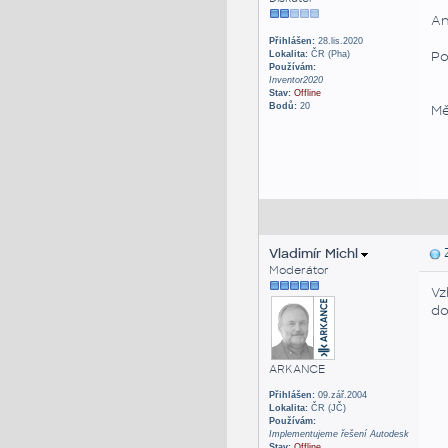
An
Přihlášen:
28.lis.2020
Po
Lokalita:
ČR (Pha)
Používám:
Vz
Inventor2020
Stav:
Offline
Bodů:
20
Mě
Vladimír Michl
Z
Moderátor
Vz
do
ARKANCE
Přihlášen:
09.zář.2004
Lokalita:
ČR (JČ)
Používám:
Implementujeme řešení Autodesk
Stav:
Offline