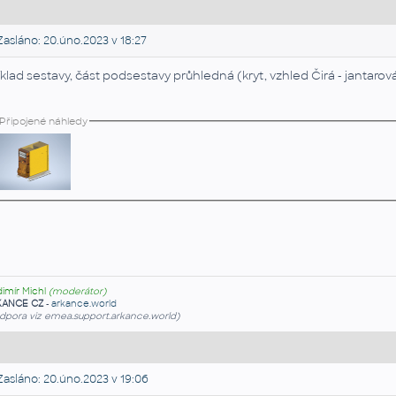
asláno: 20.úno.2023 v 18:27
íklad sestavy, část podsestavy průhledná (kryt, vzhled Čirá - jantarov
Připojené náhledy
dimír Michl
(moderátor)
KANCE CZ
-
arkance.world
dpora viz emea.support.arkance.world)
asláno: 20.úno.2023 v 19:06