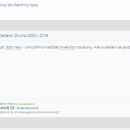
kuji za všechny typy.
asláno: 20.úno.2023 v 22:19
př.
3ds Max
- umí přímo načítat
Inventor
soubory. Ale ovládání je pod
dimír Michl
(moderátor)
KANCE CZ
-
arkance.world
dpora viz emea.support.arkance.world)