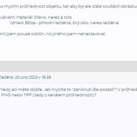
o myslím průhlednost objektu, tak aby byl ale stále součástí obrázku.
užívám: Materiál: Dřevo, nerez a sklo.
hled: Bžíza - přírodní leštěná, čirý sklo, nerez-leštěná
nil jsem pouze odstín, nic jiného jsem nenastavoval.
asláno: 20.úno.2023 v 19:39
hledy asi máte dobře. Jak myslíte to "zaniknutí dle pozadí"? V průh
 PNG nebo TIFF (tedy s kanálem průhlednosti)?