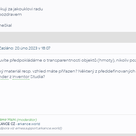
kuji za jakouklovi radu
pozdravem
eškal
asláno: 20.úno.2023 v 18:07
uvíte předpokládáme o transparentnosti objektů (hmoty), nikoliv poz
ký materiál resp. vzhled máte přiřazen? Některý z předdefinovaných 
nder
z
Inventor
Studia?
dimír Michl
(moderátor)
KANCE CZ
-
arkance.world
dpora viz emea.support.arkance.world)