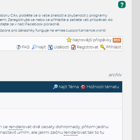
?
e oboru CAx, podělte se o vaše znalosti a zkušenosti s programy
emi. Zaregistrujte se nebo se přihlašte a zašlete váš příspěvek do
tejte se v naší
Facebook poradně
.
dpora pro zákazníky funguje na
emea.support.arkance.world
Nejnovější příspěvky
FAQ
Najít
Události
Registrovat
Přihlásit
archiv
Najít Téma
Možnosti tématu
ím se
render
ovat dvě sesaty dohromady, přitom jednu
nastavit umím, ale jakmi začnu
render
ovat tak to tu