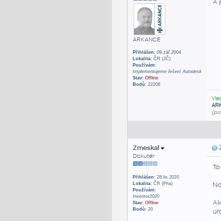
A 
ARKANCE
Přihlášen:
09.zář.2004
Lokalita:
ČR (JČ)
Používám:
Implementujeme řešení Autodesk
Stav:
Offline
Bodů:
22208
Vla
AR
(po
Zmeskal
Z
Diskutér
To
Přihlášen:
28.lis.2020
No
Lokalita:
ČR (Pha)
Používám:
Inventor2020
Ak
Stav:
Offline
Bodů:
20
úr