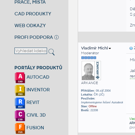
PRÁCE, MÍSTA
Dě
CAD PRODUKTY
S 
WEB ODKAZY
Zm
PROFI PODPORA
ⓘ
Vladimír Michl
Z
Moderátor
Ml
PORTÁLY PRODUKTŮ
Ja
re
AUTOCAD
ARKANCE
INVENTOR
Přihlášen:
09.zář.2004
Lokalita:
ČR (JČ)
Používám:
REVIT
Implementujeme řešení Autodesk
Stav:
Offline
Bodů:
22208
CIVIL 3D
Vla
AR
FUSION
(po