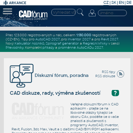
CZ
|
SK
|
EN
|
DE
Přes 123.000 registrovaných u nás, celkem
1.130.000
registrovaných
(CZ+EN)
. Tipy pro
AutoCAD 2027
, pro
Inventor 2027
a pro
Revit 2027
.
Nový
Kalkulátor nosníků
,
Spirograf generátor
a
Regresní křivky
v sekci
Převodníky
.
Kompletní
příkazy
a
proměnné AutoCADu 2027
.
RSS tipy
Diskuzní fórum, poradna
RSS diskuze
?
CAD diskuze, rady, výměna zkušeností
Veřejné diskuzní fórum k CAD
aplikacím - ptejte se na
libovolné otázky týkající se
oboru CAx, podělte se o vaše
znalosti a zkušenosti s
programy AutoCAD, Inventor,
Revit, Fusion, 3ds Max, Vault a s dalšími CAD/BIM/PDM aplikacemi.