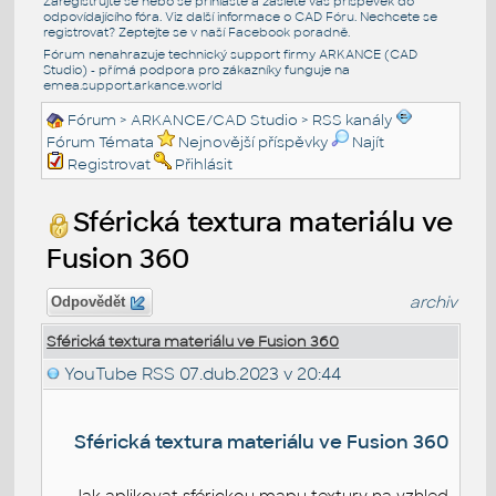
Zaregistrujte se nebo se přihlašte a zašlete váš příspěvek do
odpovídajícího fóra. Viz další informace o
CAD Fóru
. Nechcete se
registrovat? Zeptejte se v naší
Facebook poradně
.
Fórum nenahrazuje technický support firmy ARKANCE (CAD
Studio) - přímá podpora pro zákazníky funguje na
emea.support.arkance.world
Fórum
>
ARKANCE/CAD Studio
>
RSS kanály
Fórum Témata
Nejnovější příspěvky
Najít
Registrovat
Přihlásit
Sférická textura materiálu ve
Fusion 360
archiv
Odpovědět
Sférická textura materiálu ve Fusion 360
YouTube RSS
07.dub.2023 v 20:44
Sférická textura materiálu ve Fusion 360