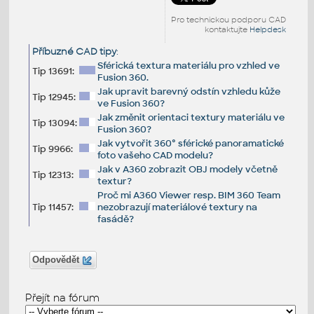
Pro technickou podporu CAD
kontaktujte
Helpdesk
Příbuzné CAD tipy
:
Sférická textura materiálu pro vzhled ve
Tip 13691:
Fusion 360.
Jak upravit barevný odstín vzhledu kůže
Tip 12945:
ve Fusion 360?
Jak změnit orientaci textury materiálu ve
Tip 13094:
Fusion 360?
Jak vytvořit 360° sférické panoramatické
Tip 9966:
foto vašeho CAD modelu?
Jak v A360 zobrazit OBJ modely včetně
Tip 12313:
textur?
Proč mi A360 Viewer resp. BIM 360 Team
Tip 11457:
nezobrazují materiálové textury na
fasádě?
Odpovědět
Přejít na fórum