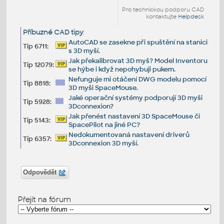
Pro technickou podporu CAD
kontaktujte
Helpdesk
Příbuzné CAD tipy
:
AutoCAD se zasekne při spuštění na stanici
Tip 6711:
s 3D myší.
Jak překalibrovat 3D myš? Model Inventoru
Tip 12079:
se hýbe i když nepohybuji pukem.
Nefunguje mi otáčení DWG modelu pomocí
Tip 8818:
3D myši SpaceMouse.
Jaké operační systémy podporují 3D myši
Tip 5928:
3Dconnexion?
Jak přenést nastavení 3D SpaceMouse či
Tip 5143:
SpacePilot na jiné PC?
Nedokumentovaná nastavení driverů
Tip 6357:
3Dconnexion 3D myší.
Odpovědět
Přejít na fórum