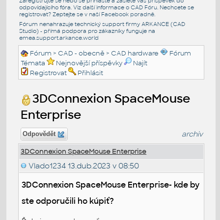
Zaregistrujte se nebo se přihlašte a zašlete váš příspěvek do
odpovídajícího fóra. Viz další informace o
CAD Fóru
. Nechcete se
registrovat? Zeptejte se v naší
Facebook poradně
.
Fórum nenahrazuje technický support firmy ARKANCE (CAD
Studio) - přímá podpora pro zákazníky funguje na
emea.support.arkance.world
Fórum
>
CAD - obecně
>
CAD hardware
Fórum
Témata
Nejnovější příspěvky
Najít
Registrovat
Přihlásit
3DConnexion SpaceMouse
Enterprise
archiv
Odpovědět
3DConnexion SpaceMouse Enterprise
Vlado1234
13.dub.2023 v 08:50
3DConnexion SpaceMouse Enterprise- kde by
ste odporučili ho kúpiť?