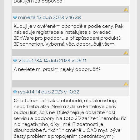
Ďakujem za odpoveď.
mineza
13.dub.2023 v 16:38
Kupuji je v ověřeném obchodě a podle ceny. Pak
následuje registrace a instalujete si ovladač
3DxWare pro podporu a přizpůsobení produktů
3Dconnexion. Výborná věc, doporučuji všem.
Vlado1234
14.dub.2023 v 06:11
A neviete mi prosím nejaký odporučiť?
rys-kt4
14.dub.2023 v 10:32
Ono to není až tak o obchodě, oficiální eshop,
nebo třeba alza. Nevím zda se kartelové ceny
budou lišit, spíš ne. Důležitější je dosažitelnost
servisu a podpory. Na toto 3D zařízení nemohu říci
nic negativního, díky i mé IT zdatnosti je
dlouhodobě funkční, nicméně u CAD myši býval
častý problém s propojením (bezdrátovým).