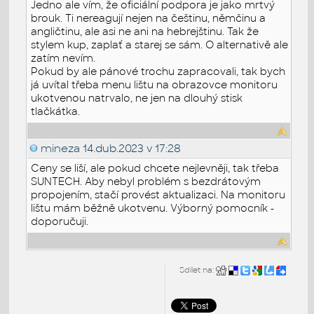
Jedno ale vím, že oficiální podpora je jako mrtvý
brouk. Ti nereagují nejen na češtinu, němčinu a
angličtinu, ale asi ne ani na hebrejštinu. Tak že
stylem kup, zaplať a starej se sám. O alternativě ale
zatím nevím.
Pokud by ale pánové trochu zapracovali, tak bych
já uvítal třeba menu lištu na obrazovce monitoru
ukotvenou natrvalo, ne jen na dlouhý stisk
tlačkátka.
mineza
14.dub.2023 v 17:28
Ceny se liší, ale pokud chcete nejlevněji, tak třeba
SUNTECH. Aby nebyl problém s bezdrátovým
propojením, stačí provést aktualizaci. Na monitoru
lištu mám běžně ukotvenu. Výborný pomocník -
doporučuji.
Sdílet na: