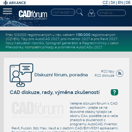
CZ
|
SK
|
EN
|
DE
Přes 123.000 registrovaných u nás, celkem
1.130.000
registrovaných
(CZ+EN)
. Tipy pro
AutoCAD 2027
, pro
Inventor 2027
a pro
Revit 2027
.
Nový
Kalkulátor nosníků
,
Spirograf generátor
a
Regresní křivky
v sekci
Převodníky
.
Kompletní
příkazy
a
proměnné AutoCADu 2027
.
RSS tipy
Diskuzní fórum, poradna
RSS diskuze
?
CAD diskuze, rady, výměna zkušeností
Veřejné diskuzní fórum k CAD
aplikacím - ptejte se na
libovolné otázky týkající se
oboru CAx, podělte se o vaše
znalosti a zkušenosti s
programy AutoCAD, Inventor,
Revit, Fusion, 3ds Max, Vault a s dalšími CAD/BIM/PDM aplikacemi.