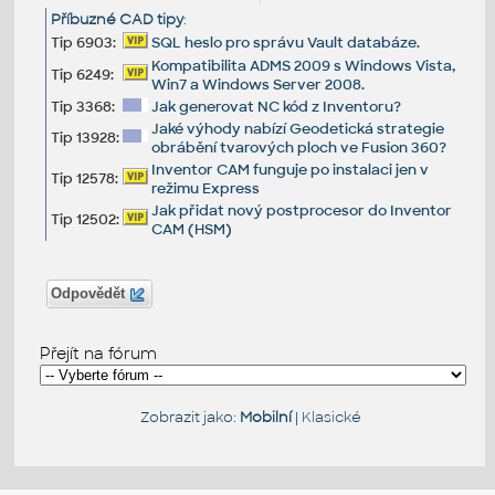
Příbuzné CAD tipy
:
Tip 6903:
SQL heslo pro správu Vault databáze.
Kompatibilita ADMS 2009 s Windows Vista,
Tip 6249:
Win7 a Windows Server 2008.
Tip 3368:
Jak generovat NC kód z Inventoru?
Jaké výhody nabízí Geodetická strategie
Tip 13928:
obrábění tvarových ploch ve Fusion 360?
Inventor CAM funguje po instalaci jen v
Tip 12578:
režimu Express
Jak přidat nový postprocesor do Inventor
Tip 12502:
CAM (HSM)
Odpovědět
Přejít na fórum
Zobrazit jako:
Mobilní
|
Klasické