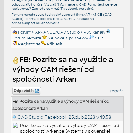
Zaregistrujte se nebo se přihlašte a zašlete váš příspěvek do
odpovídajícího fóra. Viz další informace o
CAD Fóru
. Nechcete se
registrovat? Zeptejte se v naší
Facebook poradně
.
Fórum nenahrazuje technický support firmy ARKANCE (CAD
Studio) - přímá podpora pro zákazníky funguje na
emea.support.arkance.world
Fórum
>
ARKANCE/CAD Studio
>
RSS kanály
Fórum Témata
Nejnovější příspěvky
Najít
Registrovat
Přihlásit
FB: Pozrite sa na využitie a
výhody CAM riešení od
spoločnosti Arkan
archiv
Odpovědět
FB: Pozrite sa na využitie a výhody CAM riešení od
spoločnosti Arkan
CAD Studio Facebook
25.dub.2023 v 10:58
Pozrite sa na využitie a výhody CAM riešení od
spoločnosti Arkance Systems v slovenskej