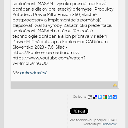
spoločnosti MASAM - vysoko presné trieskové
obrábanie dielov pre letecký priemysel. Produkty
Autodesk PowerMill a Fusion 360, vlastné
postprocesory a implementácia pomáhajú
zlepšovať kvalitu výroby. Zákaznickú prezentáciu
spoločnosti MASAM na tému "Pokročilé
technológie obrábania a ich príprava v riešení
PowerMill" nájdete aj na konferencii CADfórum
Slovensko 2023 - 7.6. Sliač -
https://konferencia.cadforum.sk
https://www.youtube.com/watch?
v=r4mbIGnhGO0
Viz
pokračování...
Sdílet na:
Pro technickou podporu CAD
kontaktujte
Helpdesk