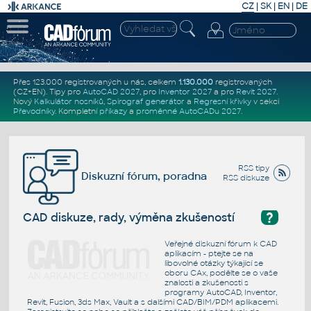
CZ
|
SK
|
EN
|
DE
Přes 123.000 registrovaných u nás, celkem
1.130.000
registrovaných
(CZ+EN)
. Tipy pro
AutoCAD 2027
, pro
Inventor 2027
a pro
Revit 2027
.
Nový
Kalkulátor nosníků
,
Spirograf generátor
a
Regresní křivky
v sekci
Převodníky
.
Kompletní
příkazy
a
proměnné AutoCADu 2027
.
RSS tipy
Diskuzní fórum, poradna
RSS diskuze
?
CAD diskuze, rady, výměna zkušeností
Veřejné diskuzní fórum k CAD
aplikacím - ptejte se na
libovolné otázky týkající se
oboru CAx, podělte se o vaše
znalosti a zkušenosti s
programy AutoCAD, Inventor,
Revit, Fusion, 3ds Max, Vault a s dalšími CAD/BIM/PDM aplikacemi.