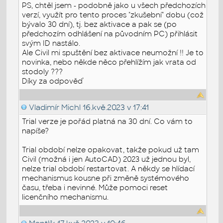
PS, chtěl jsem - podobně jako u všech předchozích
verzí, využít pro tento proces "zkušební" dobu (což
bývalo 30 dní), tj. bez aktivace a pak se (po
předchozím odhlášení na původním PC) přihlásit
svým ID nastálo.
Ale Civil mi spuštění bez aktivace neumožní !! Je to
novinka, nebo někde něco přehlížím jak vrata od
stodoly ???
Díky za odpověď
Vladimír Michl
16.kvě.2023 v 17:41
Trial verze je pořád platná na 30 dní. Co vám to
napíše?
Trial období nelze opakovat, takže pokud už tam
Civil (možná i jen AutoCAD) 2023 už jednou byl,
nelze trial období restartovat. A někdy se hlídací
mechanismus kousne při změně systémového
času, třeba i nevinné. Může pomoci reset
licenčního mechanismu.