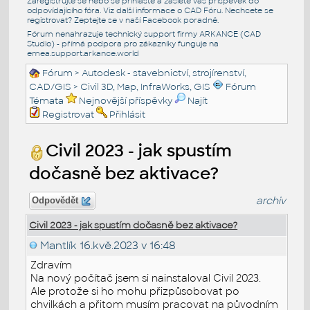
Zaregistrujte se nebo se přihlašte a zašlete váš příspěvek do
odpovídajícího fóra. Viz další informace o
CAD Fóru
. Nechcete se
registrovat? Zeptejte se v naší
Facebook poradně
.
Fórum nenahrazuje technický support firmy ARKANCE (CAD
Studio) - přímá podpora pro zákazníky funguje na
emea.support.arkance.world
Fórum
>
Autodesk - stavebnictví, strojírenství,
CAD/GIS
>
Civil 3D, Map, InfraWorks, GIS
Fórum
Témata
Nejnovější příspěvky
Najít
Registrovat
Přihlásit
Civil 2023 - jak spustím
dočasně bez aktivace?
archiv
Odpovědět
Civil 2023 - jak spustím dočasně bez aktivace?
Mantlík
16.kvě.2023 v 16:48
Zdravím
Na nový počítač jsem si nainstaloval Civil 2023.
Ale protože si ho mohu přizpůsobovat po
chvilkách a přitom musím pracovat na původním