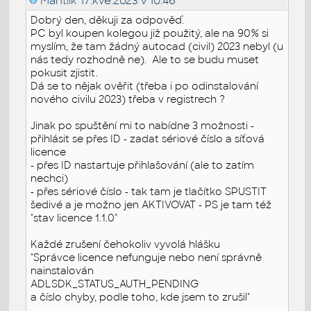
Mantlík
17.kvě.2023 v 10:46
Dobrý den, děkuji za odpověď.
PC byl koupen kolegou již použitý, ale na 90% si
myslím, že tam žádný autocad (civil) 2023 nebyl (u
nás tedy rozhodně ne). Ale to se budu muset
pokusit zjistit.
Dá se to nějak ověřit (třeba i po odinstalování
nového civilu 2023) třeba v registrech ?
Jinak po spuštění mi to nabídne 3 možnosti -
přihlásit se přes ID - zadat sériové číslo a síťová
licence
- přes ID nastartuje přihlašování (ale to zatím
nechci)
- přes sériové číslo - tak tam je tlačítko SPUSTIT
šedivé a je možno jen AKTIVOVAT - PS je tam též
"stav licence 1.1.0"
Každé zrušení čehokoliv vyvolá hlášku
"Správce licence nefunguje nebo není správně
nainstalován
ADLSDK_STATUS_AUTH_PENDING
a číslo chyby, podle toho, kde jsem to zrušil"