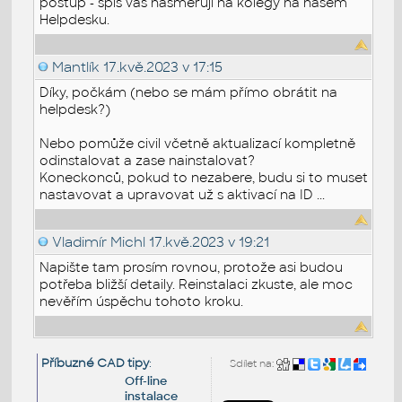
postup - spíš vás nasměruji na kolegy na našem
Helpdesku.
Mantlík
17.kvě.2023 v 17:15
Díky, počkám (nebo se mám přímo obrátit na
helpdesk?)
Nebo pomůže civil včetně aktualizací kompletně
odinstalovat a zase nainstalovat?
Koneckonců, pokud to nezabere, budu si to muset
nastavovat a upravovat už s aktivací na ID ...
Vladimír Michl
17.kvě.2023 v 19:21
Napište tam prosím rovnou, protože asi budou
potřeba bližší detaily. Reinstalaci zkuste, ale moc
nevěřím úspěchu tohoto kroku.
Příbuzné CAD tipy
:
Sdílet na:
Off-line
instalace