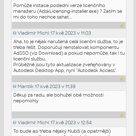
Pomůže instace poslední verze licenčního
manažeru (AdskLicensing-installer.exe) ? Zatím se
mi do toho nechce sahat...
Vladimír Michl
17.kvě.2023 v 11:03
Aha, to je nějak narušená celá licenční služba, to je
třeba řešit. Doporučuji reinstalovat komponentu
AdSSO (viz Download) a pokud nepomůže, tak i tu
licenční službu.
Průběžně jsou tyto aktualizace zveřejňovány v
Autodesk Desktop App, nyní "Autodesk Access".
Mantlík
17.kvě.2023 v 11:39
Děkuji za radu, ale bohužel obě možnosti
nepomohly
Vladimír Michl
17.kvě.2023 v 12:54
To bude asi třeba nějaký hlubší (a opatrnější)