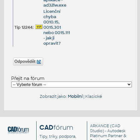
ad32lw.exe
Licenční
chyba
0010.15,
Tip 12244:
0015.301
nebo 0015.111
- jak ji
opravit?
Odpovědět
Přejít na fórum
Zobrazit jako:
Mobilní
|
Klasické
CAD
fórum
ARKANCE
(CAD
Studio) - Autodesk
Platinum Partner &
Tipy, triky, podpora,