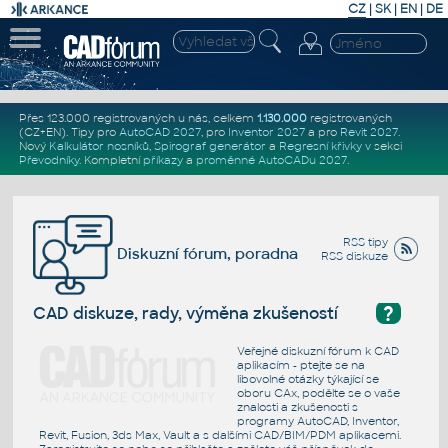
CZ
|
SK
|
EN
|
DE
Přes 123.000 registrovaných u nás, celkem
1.130.000
registrovaných
(CZ+EN)
. Tipy pro
AutoCAD 2027
, pro
Inventor 2027
a pro
Revit 2027
.
Nový
Kalkulátor nosníků
,
Spirograf generátor
a
Regresní křivky
v sekci
Převodníky
.
Kompletní
příkazy
a
proměnné AutoCADu 2027
.
RSS tipy
Diskuzní fórum, poradna
RSS diskuze
?
CAD diskuze, rady, výměna zkušeností
Veřejné diskuzní fórum k CAD
aplikacím - ptejte se na
libovolné otázky týkající se
oboru CAx, podělte se o vaše
znalosti a zkušenosti s
programy AutoCAD, Inventor,
Revit, Fusion, 3ds Max, Vault a s dalšími CAD/BIM/PDM aplikacemi.