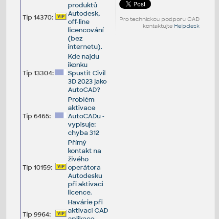
produktů
Autodesk,
Tip 14370:
Pro technickou podporu CAD
off-line
kontaktujte
Helpdesk
licencování
(bez
internetu).
Kde najdu
ikonku
Tip 13304:
Spustit Civil
3D 2023 jako
AutoCAD?
Problém
aktivace
Tip 6465:
AutoCADu -
vypisuje:
chyba 312
Přímý
kontakt na
živého
Tip 10159:
operátora
Autodesku
při aktivaci
licence.
Havárie při
aktivaci CAD
Tip 9964:
aplikace -