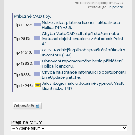
Pro technickou podporu CAD
kontaktujte
Helpdesk
Příbuzné CAD tipy
:
Nelze získat platnou licenci - aktualizace
Tip 13322:
Holixa T4R v3.3.1
Chyba "AutoCAD selhal při stažení nebo
Tip 2819:
instalaci objekt enableru z Autodesk Point
A".
QCS - Rychlejší způsob spouštění příkazů v
Tip 14518:
Inventoru (T4I)
Obnovení zapomenutého hesla přihlášení
Tip 13330:
Holixa licencoru.
Chyba na stránce informující o dostupnosti
Tip 3223:
LiveUpdate patche.
Jak v iLogic makru dočasně vypnout Vault
Tip 14246:
klient nebo T4I?
Odpovědět
Přejít na fórum