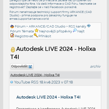
Zaregistrujte se nebo se přihlašte a zašlete váš příspěvek do
odpovídajícího fóra. Viz další informace o
CAD Fóru
. Nechcete se
registrovat? Zeptejte se v naší
Facebook poradně
.
Fórum nenahrazuje technický support firmy ARKANCE (CAD
Studio) - přímá podpora pro zákazníky funguje na
emea.support.arkance.world
Fórum
>
ARKANCE/CAD Studio
>
RSS kanály
Fórum Témata
Nejnovější příspěvky
Najít
Registrovat
Přihlásit
Autodesk LIVE 2024 - Holixa
T4I
archiv
Odpovědět
Autodesk LIVE 2024 - Holixa T4I
YouTube RSS
18.kvě.2023 v 07:18
Autodesk LIVE 2024 - Holixa T4I