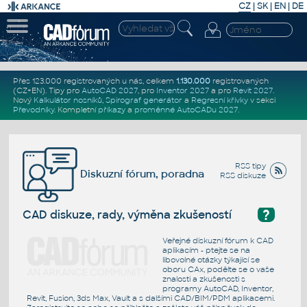
CZ
|
SK
|
EN
|
DE
Přes 123.000 registrovaných u nás, celkem
1.130.000
registrovaných
(CZ+EN)
. Tipy pro
AutoCAD 2027
, pro
Inventor 2027
a pro
Revit 2027
.
Nový
Kalkulátor nosníků
,
Spirograf generátor
a
Regresní křivky
v sekci
Převodníky
.
Kompletní
příkazy
a
proměnné AutoCADu 2027
.
RSS tipy
Diskuzní fórum, poradna
RSS diskuze
?
CAD diskuze, rady, výměna zkušeností
Veřejné diskuzní fórum k CAD
aplikacím - ptejte se na
libovolné otázky týkající se
oboru CAx, podělte se o vaše
znalosti a zkušenosti s
programy AutoCAD, Inventor,
Revit, Fusion, 3ds Max, Vault a s dalšími CAD/BIM/PDM aplikacemi.