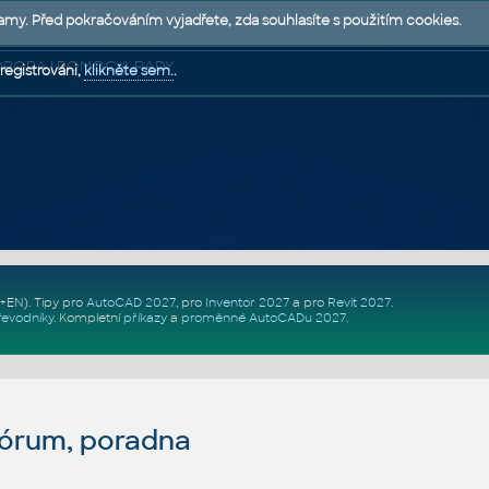
lamy. Před pokračováním vyjadřete, zda souhlasíte s použitím cookies.
 PODPORA | POMOC A RADY
registrováni,
klikněte sem.
.
Z+EN)
. Tipy pro
AutoCAD 2027
, pro
Inventor 2027
a pro
Revit 2027
.
řevodníky
.
Kompletní
příkazy
a
proměnné AutoCADu 2027
.
fórum, poradna