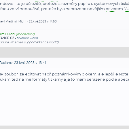
ndows - to je důležité, protože s rozměry papíru u systémových tiskáre
 řadu verzí nepoužívá, protože byla nahrazena novějším
driver
em "
A
avil Vladimír Michl - 23.kvě.2023 v 14:50
dimír Michl
(moderátor)
KANCE CZ
-
arkance.world
dpora viz emea.support.arkance.world)
asláno: 23.kvě.2023 v 13:41
P soubor lze editovat např. poznámkovým blokem, ale lepší je Notepa
ukám teď na mé formáty tiskárny a já to mám seřazené podle abeced