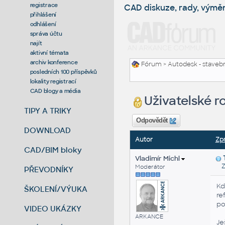
registrace
CAD diskuze, rady, výmě
přihlášení
odhlášení
správa účtu
najít
aktivní témata
archiv konference
Fórum
>
Autodesk - stavebni
posledních 100 příspěvků
lokality registrací
CAD blogy a média
Uživatelské r
TIPY A TRIKY
Odpovědět
DOWNLOAD
Autor
Zp
CAD/BIM bloky
Vladimír Michl
Zas
Moderátor
PŘEVODNÍKY
Kd
ŠKOLENÍ/VÝUKA
re
po
VIDEO UKÁZKY
ARKANCE
Je