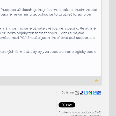
 frustrace už dosahuje krajních mezí, tak se zkusím zeptat
padně nekamenujte, pokud se to tu už řešilo, asi blbě
de mám definované uživatelské rozměry papíru. Relativně
 druhém nějaký ten formát chybí. Existuje nějaká
enést mezi PC? Zkoušel jsem i kopírovat pc3 soubor, ale
vatelských formátů, aby byly za sebou chronologicky podle
Sdílet na:
Pro technickou podporu CAD
kontaktujte
Helpdesk