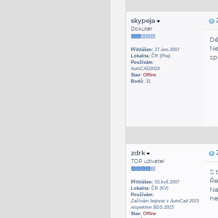
skypeja
Z
Diskutér
Dě
Ne
Přihlášen:
27.úno.2007
sp
Lokalita:
ČR (Pha)
Používám:
AutoCAD2024
Stav:
Offline
Bodů:
31
zdrk
Z
TOP uživatel
S 
Ře
Přihlášen:
03.kvě.2007
Na
Lokalita:
ČR (KV)
Používám:
ne
Začínám bojovat s AutoCad 2015
respektive BDS 2015
Stav:
Offline