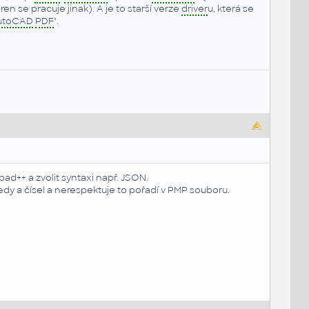
n se pracuje jinak). A je to starší verze
driver
u, která se
utoCAD
PDF
".
d++ a zvolit syntaxi např. JSON.
y a čísel a nerespektuje to pořadí v PMP souboru.