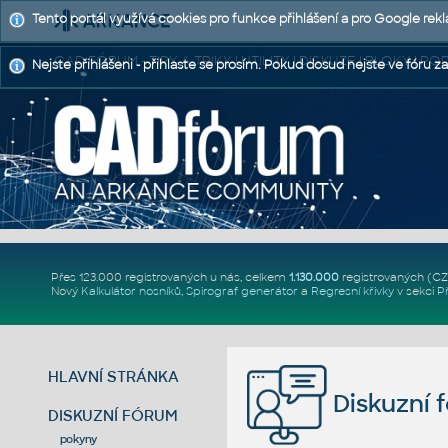
Tento portál využívá cookies pro funkce přihlášení a pro Google rek
CAD FÓRUM - TIPY A TRIKY | UTILITY | DISKUZE | BLOKY |
Nejste přihlášeni - přihlaste se prosím. Pokud dosud nejste ve fóru za
Přes 123.000 registrovaných u nás, celkem
1.130.000
registrovaných (C
Nový
Kalkulátor nosníků
,
Spirograf generátor
a
Regresní křivky
v sekci
P
HLAVNÍ STRÁNKA
Diskuzní 
DISKUZNÍ FÓRUM
pokyny