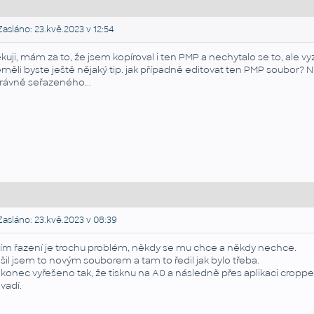
asláno: 23.kvě.2023 v 12:54
kuji, mám za to, že jsem kopíroval i ten PMP a nechytalo se to, ale v
měli byste ještě nějaký tip. jak případně editovat ten PMP soubor? 
rávně seřazeného...
asláno: 23.kvě.2023 v 08:39
tím řazení je trochu problém, někdy se mu chce a někdy nechce.
šil jsem to novým souborem a tam to ředil jak bylo třeba.
konec vyřešeno tak, že tisknu na A0 a následně přes aplikaci cropped o
vadí.