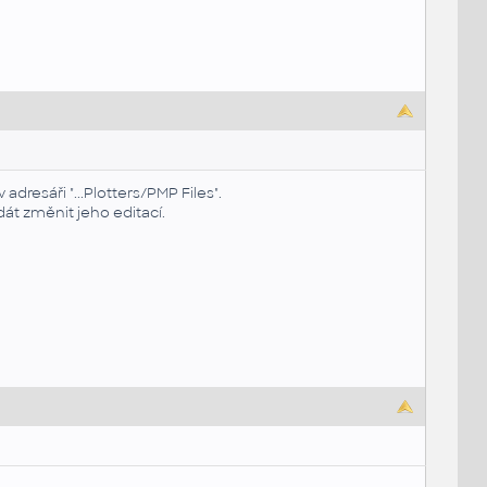
adresáři "...Plotters/PMP Files".
dát změnit jeho editací.