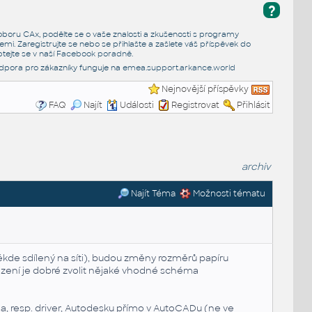
?
e oboru CAx, podělte se o vaše znalosti a zkušenosti s programy
emi. Zaregistrujte se nebo se přihlašte a zašlete váš příspěvek do
tejte se v naší
Facebook poradně
.
dpora pro zákazníky funguje na
emea.support.arkance.world
Nejnovější příspěvky
FAQ
Najít
Události
Registrovat
Přihlásit
archiv
Najít Téma
Možnosti tématu
ěkde sdílený na síti), budou změny rozměrů papíru
 řazení je dobré zvolit nějaké vhodné schéma
na, resp.
driver
,
Autodesk
u přímo v
AutoCAD
u (ne ve