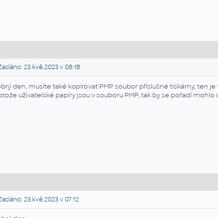
asláno: 23.kvě.2023 v 08:18
brý den, musíte také kopírovat PMP soubor příslušné tiskárny, ten je v 
otože uživatelské papíry jsou v souboru PMP, tak by se pořadí mohlo 
asláno: 23.kvě.2023 v 07:12