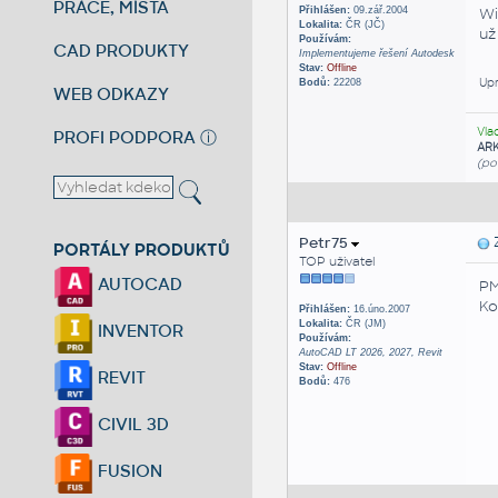
PRÁCE, MÍSTA
Přihlášen:
09.zář.2004
Wi
Lokalita:
ČR (JČ)
už
Používám:
CAD PRODUKTY
Implementujeme řešení Autodesk
Stav:
Offline
Upr
Bodů:
22208
WEB ODKAZY
Vla
PROFI PODPORA
ⓘ
AR
(po
Petr75
Z
PORTÁLY PRODUKTŮ
TOP uživatel
AUTOCAD
PM
Ko
Přihlášen:
16.úno.2007
Lokalita:
ČR (JM)
INVENTOR
Používám:
AutoCAD LT 2026, 2027, Revit
Stav:
Offline
REVIT
Bodů:
476
CIVIL 3D
FUSION