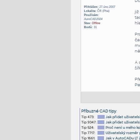
Do
Přihlášen:
27.úno.2007
ji
Lokalita:
ČR (Pha)
Používám:
ta
AutoCAD2024
hl
Stav:
Offline
Bodů:
31
Pr
ča
mo
ně
A 
ší
Př
Pe
Příbuzné CAD tipy
:
Tip 473:
Jak přidat uživate
Tip 9347:
Jak přidat uživatel
Tip 524:
Proč není u mého k
Tip 7717:
Uživatelský rozměr
Tip 1661:
Jak v AutoCADu LT 