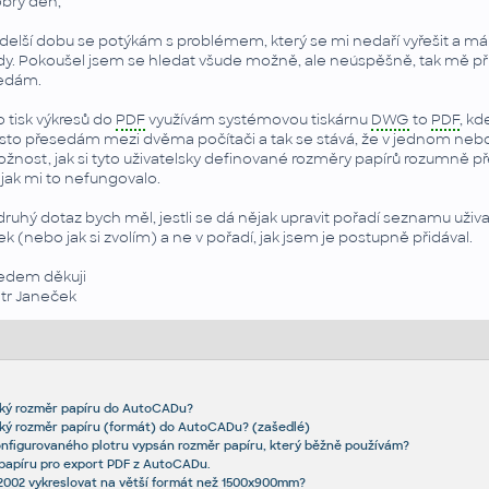
brý den,
ž delší dobu se potýkám s problémem, který se mi nedaří vyřešit a má
dy. Pokoušel jsem se hledat všude možně, ale neúspěšně, tak mě pří
edám.
o tisk výkresů do
PDF
využívám systémovou tiskárnu
DWG
to
PDF
, k
sto přesedám mezi dvěma počítači a tak se stává, že v jednom nebo
žnost, jak si tyto uživatelsky definované rozměry papírů rozumně př
jak mi to nefungovalo.
druhý dotaz bych měl, jestli se dá nějak upravit pořadí seznamu uži
řek (nebo jak si zvolím) a ne v pořadí, jak jsem je postupně přidával.
edem děkuji
tr Janeček
lský rozměr papíru do AutoCADu?
ský rozměr papíru (formát) do AutoCADu? (zašedlé)
onfigurovaného plotru vypsán rozměr papíru, který běžně používám?
 papíru pro export PDF z AutoCADu.
2002 vykreslovat na větší formát než 1500x900mm?