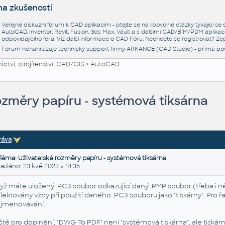
na zkušeností
Veřejné diskuzní fórum k CAD aplikacím - ptejte se na libovolné otázky týkající s
AutoCAD, Inventor, Revit, Fusion, 3ds Max, Vault a s dalšími CAD/BIM/PDM aplikac
odpovídajícího fóra. Viz další informace o
CAD Fóru
. Nechcete se registrovat? Zep
Fórum nenahrazuje technický support firmy ARKANCE (CAD Studio) - přímá po
ctví, strojírenství, CAD/GIS
>
AutoCAD
ozměry papíru - systémová tiksárna
ráva
Téma: Uživatelské rozměry papíru - systémová tiksárna
láno: 23.kvě.2023 v 14:35
yž máte uložený .PC3 soubor odkazující daný .PMP soubor (třeba i n
flektovány vždy při použití daného .PC3 souboru jako "tiskárny". Pro
jmenovávání.
ště pro doplnění, "
DWG
To
PDF
" není "systémová tiskárna", ale tiskár