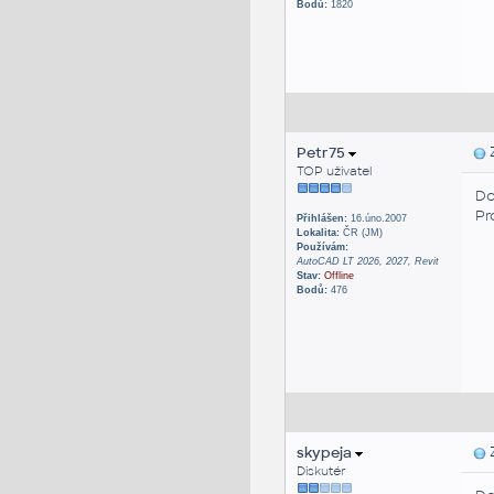
Bodů:
1820
Petr75
Z
TOP uživatel
Do
Pr
Přihlášen:
16.úno.2007
Lokalita:
ČR (JM)
Používám:
AutoCAD LT 2026, 2027, Revit
Stav:
Offline
Bodů:
476
skypeja
Z
Diskutér