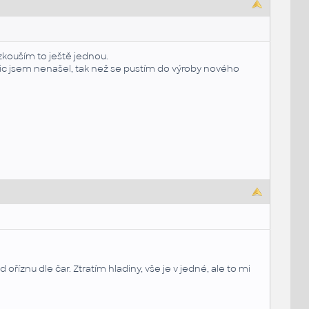
yzkouším to ještě jednou.
Nic jsem nenašel, tak než se pustím do výroby nového
říznu dle čar. Ztratím hladiny, vše je v jedné, ale to mi