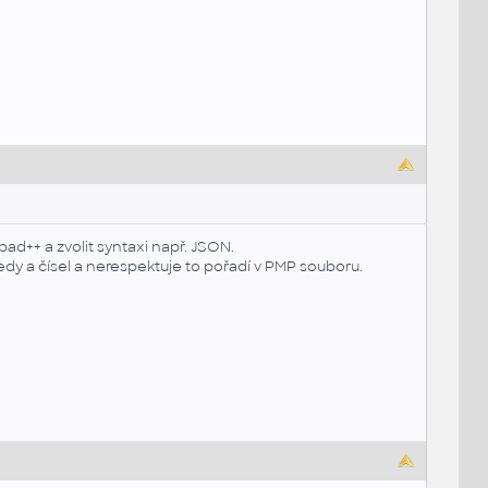
d++ a zvolit syntaxi např. JSON.
y a čísel a nerespektuje to pořadí v PMP souboru.