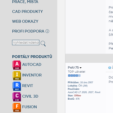
PRÁCE, MÍSTA
Pr
CAD PRODUKTY
ča
mo
WEB ODKAZY
ně
A 
PROFI PODPORA
ⓘ
ší
Př
Pe
PORTÁLY PRODUKTŮ
AUTOCAD
Petr75
Z
TOP uživatel
INVENTOR
Do
Pr
Přihlášen:
16.úno.2007
REVIT
Lokalita:
ČR (JM)
Používám:
AutoCAD LT 2026, 2027, Revit
CIVIL 3D
Stav:
Offline
Bodů:
476
FUSION