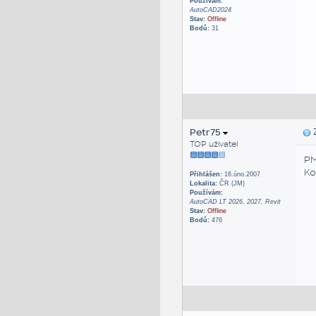
Používám:
AutoCAD2024
Stav:
Offline
Bodů:
31
Petr75
Z
TOP uživatel
PM
Ko
Přihlášen:
16.úno.2007
Lokalita:
ČR (JM)
Používám:
AutoCAD LT 2026, 2027, Revit
Stav:
Offline
Bodů:
476