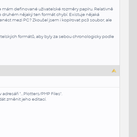
de mám definované uživatelské rozměry papíru. Relativně
 druhém nějaký ten formát chybí. Existuje nějaká
enést mezi PC? Zkoušel jsem i kopírovat pc3 soubor, ale
vatelských formátů, aby byly za sebou chronologicky podle
adresáři "...Plotters/PMP Files".
dát změnit jeho editací.