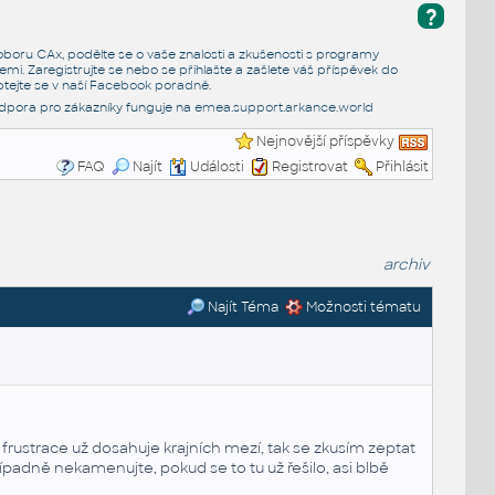
?
e oboru CAx, podělte se o vaše znalosti a zkušenosti s programy
emi. Zaregistrujte se nebo se přihlašte a zašlete váš příspěvek do
tejte se v naší
Facebook poradně
.
dpora pro zákazníky funguje na
emea.support.arkance.world
Nejnovější příspěvky
FAQ
Najít
Události
Registrovat
Přihlásit
archiv
Najít Téma
Možnosti tématu
 frustrace už dosahuje krajních mezí, tak se zkusím zeptat
padně nekamenujte, pokud se to tu už řešilo, asi blbě