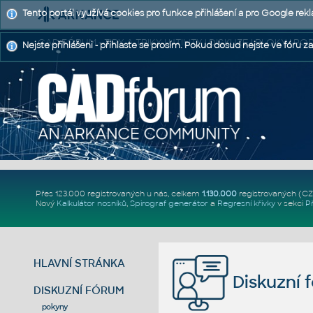
Tento portál využívá cookies pro funkce přihlášení a pro Google rek
CAD FÓRUM - TIPY A TRIKY | UTILITY | DISKUZE | BLOKY |
Nejste přihlášeni - přihlaste se prosím. Pokud dosud nejste ve fóru za
Přes 123.000 registrovaných u nás, celkem
1.130.000
registrovaných (C
Nový
Kalkulátor nosníků
,
Spirograf generátor
a
Regresní křivky
v sekci
P
HLAVNÍ STRÁNKA
Diskuzní 
DISKUZNÍ FÓRUM
pokyny