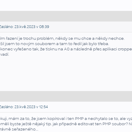
asláno: 23.kvě.2023 v 08:39
tím řazení je trochu problém, někdy se mu chce a někdy nechce.
šil jsem to novým souborem a tam to ředil jak bylo třeba.
konec vyřešeno tak, že tisknu na A0 a následně přes aplikaci cropped o
vadí.
asláno: 23.kvě.2023 v 12:54
kuji, mám za to, že jsem kopíroval i ten PMP a nechytalo se to, ale v
měli byste ještě nějaký tip. jak případně editovat ten PMP soubor? 
rávně seřazeného...