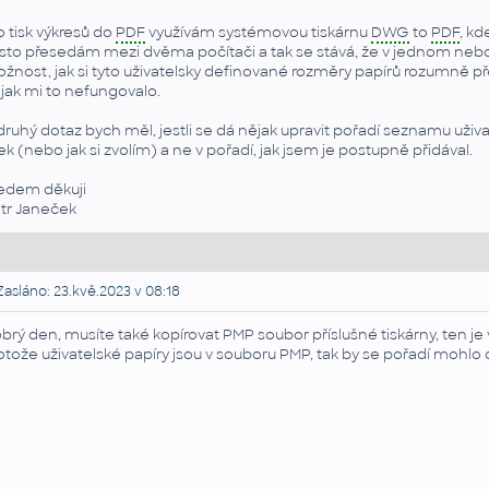
o tisk výkresů do
PDF
využívám systémovou tiskárnu
DWG
to
PDF
, k
sto přesedám mezi dvěma počítači a tak se stává, že v jednom nebo
žnost, jak si tyto uživatelsky definované rozměry papírů rozumně př
jak mi to nefungovalo.
druhý dotaz bych měl, jestli se dá nějak upravit pořadí seznamu uži
řek (nebo jak si zvolím) a ne v pořadí, jak jsem je postupně přidával.
edem děkuji
tr Janeček
asláno: 23.kvě.2023 v 08:18
brý den, musíte také kopírovat PMP soubor příslušné tiskárny, ten je v 
otože uživatelské papíry jsou v souboru PMP, tak by se pořadí mohlo 