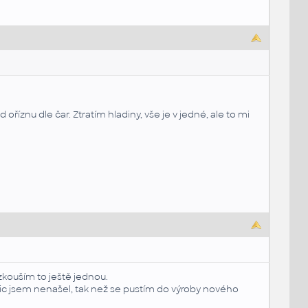
říznu dle čar. Ztratím hladiny, vše je v jedné, ale to mi
yzkouším to ještě jednou.
Nic jsem nenašel, tak než se pustím do výroby nového