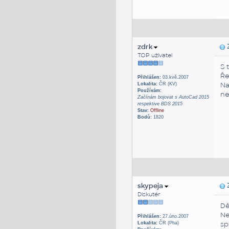
zdrk
Z
TOP uživatel
S 
Ře
Přihlášen:
03.kvě.2007
Na
Lokalita:
ČR (KV)
Používám:
ne
Začínám bojovat s AutoCad 2015
respektive BDS 2015
Stav:
Offline
Bodů:
1820
skypeja
Z
Diskutér
Dě
Ne
Přihlášen:
27.úno.2007
sp
Lokalita:
ČR (Pha)