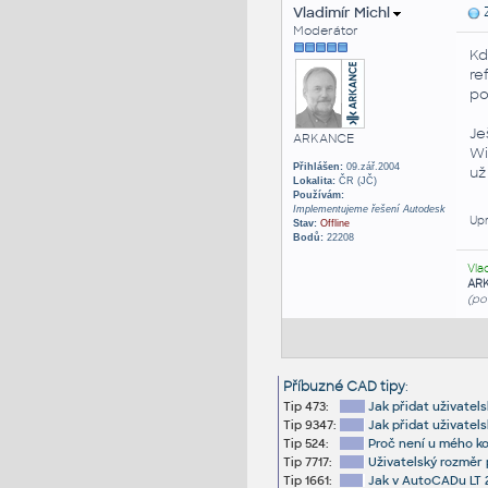
Vladimír Michl
Z
Moderátor
Kd
re
po
Je
ARKANCE
Wi
Přihlášen:
09.zář.2004
už
Lokalita:
ČR (JČ)
Používám:
Implementujeme řešení Autodesk
Upr
Stav:
Offline
Bodů:
22208
Vla
AR
(po
Příbuzné CAD tipy
:
Tip 473:
Jak přidat uživate
Tip 9347:
Jak přidat uživatel
Tip 524:
Proč není u mého k
Tip 7717:
Uživatelský rozměr
Tip 1661:
Jak v AutoCADu LT 