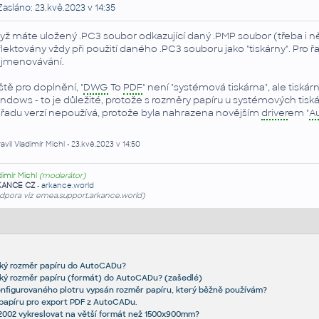
asláno: 23.kvě.2023 v 14:35
yž máte uložený .PC3 soubor odkazující daný .PMP soubor (třeba i n
flektovány vždy při použití daného .PC3 souboru jako "tiskárny". Pro
jmenovávání.
ště pro doplnění, "
DWG
To
PDF
" není "systémová tiskárna", ale tiskár
ndows - to je důležité, protože s rozměry papíru u systémových tiskáre
 řadu verzí nepoužívá, protože byla nahrazena novějším
driver
em "
A
avil Vladimír Michl - 23.kvě.2023 v 14:50
dimír Michl
(moderátor)
KANCE CZ
-
arkance.world
dpora viz emea.support.arkance.world)
lský rozměr papíru do AutoCADu?
ský rozměr papíru (formát) do AutoCADu? (zašedlé)
onfigurovaného plotru vypsán rozměr papíru, který běžně používám?
 papíru pro export PDF z AutoCADu.
2002 vykreslovat na větší formát než 1500x900mm?