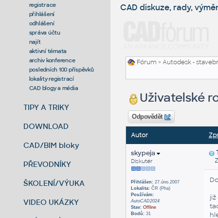
registrace
CAD diskuze, rady, výmě
přihlášení
odhlášení
správa účtu
najít
aktivní témata
archiv konference
Fórum
>
Autodesk - stavebni
posledních 100 příspěvků
lokality registrací
CAD blogy a média
Uživatelské r
TIPY A TRIKY
Odpovědět
DOWNLOAD
Autor
Zp
CAD/BIM bloky
skypeja
Zas
Diskutér
PŘEVODNÍKY
Do
ŠKOLENÍ/VÝUKA
Přihlášen:
27.úno.2007
Lokalita:
ČR (Pha)
Používám:
ji
VIDEO UKÁZKY
AutoCAD2024
ta
Stav:
Offline
hl
Bodů:
31