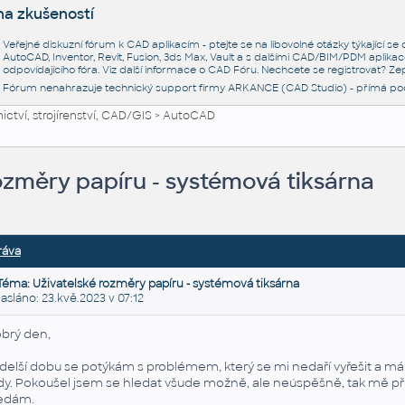
na zkušeností
Veřejné diskuzní fórum k CAD aplikacím - ptejte se na libovolné otázky týkající s
AutoCAD, Inventor, Revit, Fusion, 3ds Max, Vault a s dalšími CAD/BIM/PDM aplikac
odpovídajícího fóra. Viz další informace o
CAD Fóru
. Nechcete se registrovat? Zep
Fórum nenahrazuje technický support firmy ARKANCE (CAD Studio) - přímá po
ctví, strojírenství, CAD/GIS
>
AutoCAD
ozměry papíru - systémová tiksárna
ráva
Téma: Uživatelské rozměry papíru - systémová tiksárna
láno: 23.kvě.2023 v 07:12
brý den,
ž delší dobu se potýkám s problémem, který se mi nedaří vyřešit a má
dy. Pokoušel jsem se hledat všude možně, ale neúspěšně, tak mě pří
edám.