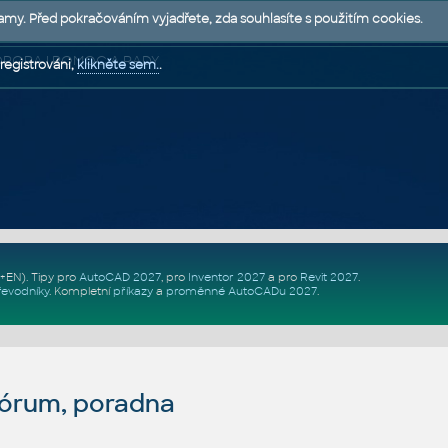
lamy. Před pokračováním vyjadřete, zda souhlasíte s použitím cookies.
 PODPORA | POMOC A RADY
registrováni,
klikněte sem.
.
Z+EN)
. Tipy pro
AutoCAD 2027
, pro
Inventor 2027
a pro
Revit 2027
.
řevodníky
.
Kompletní
příkazy
a
proměnné AutoCADu 2027
.
fórum, poradna