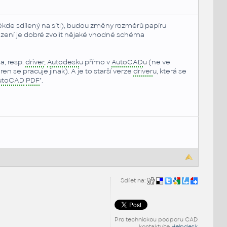
ěkde sdílený na síti), budou změny rozměrů papíru
 řazení je dobré zvolit nějaké vhodné schéma
na, resp.
driver
,
Autodesk
u přímo v
AutoCAD
u (ne ve
n se pracuje jinak). A je to starší verze
driver
u, která se
utoCAD
PDF
".
Sdílet na:
Pro technickou podporu CAD
kontaktujte
Helpdesk