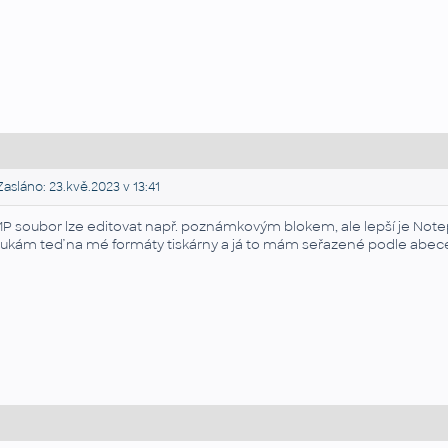
asláno: 23.kvě.2023 v 13:41
P soubor lze editovat např. poznámkovým blokem, ale lepší je Notepa
ukám teď na mé formáty tiskárny a já to mám seřazené podle abeced