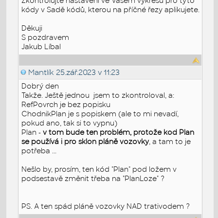
Zkontrolujte nastavení ve Vašem výkresu pro tyto
kódy v Sadě kódů, kterou na příčné řezy aplikujete.
Děkuji
S pozdravem
Jakub Líbal
Mantlík
25.zář.2023 v 11:23
Dobrý den
Takže. Ještě jednou jsem to zkontroloval, a:
RefPovrch je bez popisku
ChodnikPlan je s popiskem (ale to mi nevadí,
pokud ano, tak si to vypnu)
Plan -
v tom bude ten problém, protože kod Plan
se používá i pro sklon pláně vozovky
, a tam to je
potřeba ...
Nešlo by, prosím, ten kód "Plan" pod ložem v
podsestavě změnit třeba na "PlanLoze" ?
PS. A ten spád pláně vozovky NAD trativodem ?