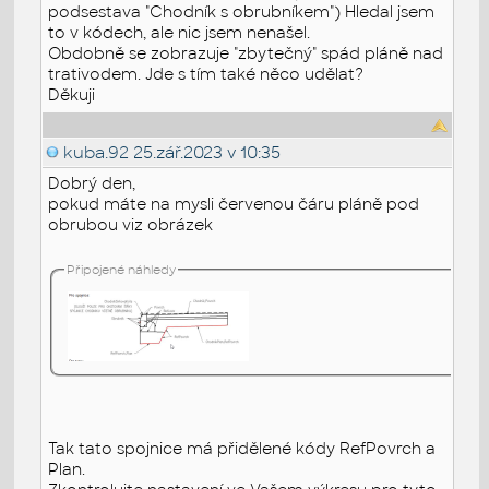
podsestava "Chodník s obrubníkem") Hledal jsem
to v kódech, ale nic jsem nenašel.
Obdobně se zobrazuje "zbytečný" spád pláně nad
trativodem. Jde s tím také něco udělat?
Děkuji
kuba.92
25.zář.2023 v 10:35
Dobrý den,
pokud máte na mysli červenou čáru pláně pod
obrubou viz obrázek
Připojené náhledy
Tak tato spojnice má přidělené kódy RefPovrch a
Plan.