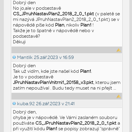
Dobrý den
No jo,ale v podsestavě
CS_JPruhNastavPlan2_2018_2_0_1.pkt
(v paletě se
mi nazývá JPruhNastavPlan2_2018_2_0_1.pkt) se v
nápovědě píše kód
Plan
, nikoliv
Plan1
!
Takže je to špatně v nápovědě nebo v
podsestavě?
Děkuji
Mantlík
25.zář.2023 v 16:59
Dobrý den
Tak už vidím, kde jste našel kód
Plan1
.
Je to v podsestavě
JPruhNastavPlanVnitrni1_20158_v3.pkt
, kterou jsem
zatím nepoužíval . Budu tedy muset na ni přejít ...
kuba.92
26.zář.2023 v 21:41
Dobrý den,
chyba je v nápovědě. Ve Vámi zaslaném souboru
používáte
CS_JPruhNastavPlan2_2018_2_0_1.pkt
a
při využití kódu
Plan1
se popisy zobrazují "správně"