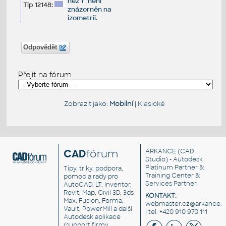
než 1° není
Tip 12148:
znázorněn na
izometrii.
Odpovědět
Přejít na fórum
Zobrazit jako:
Mobilní
|
Klasické
CAD
fórum
ARKANCE
(CAD
Studio) - Autodesk
Platinum Partner &
Tipy, triky, podpora,
Training Center &
pomoc a rady pro
Services Partner
AutoCAD, LT, Inventor,
Revit, Map, Civil 3D, 3ds
KONTAKT:
Max, Fusion, Forma,
webmaster.cz@arkance.w
Vault, PowerMill a další
| tel. +420 910 970 111
Autodesk aplikace
(support firmy