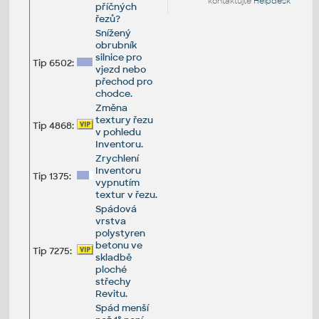
kontaktujte
Helpdesk
příčných
řezů?
Snížený
obrubník
silnice pro
Tip 6502:
vjezd nebo
přechod pro
chodce.
Změna
textury řezu
Tip 4868:
v pohledu
Inventoru.
Zrychlení
Inventoru
Tip 1375:
vypnutím
textur v řezu.
Spádová
vrstva
polystyren
betonu ve
Tip 7275:
skladbě
ploché
střechy
Revitu.
Spád menší