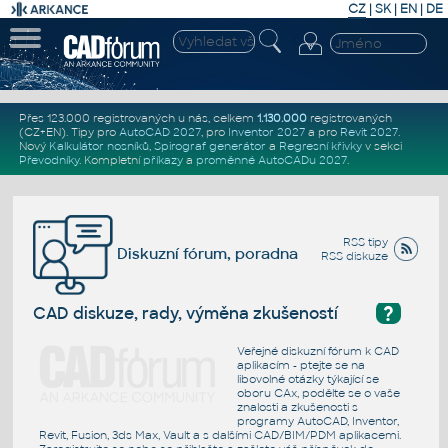
CZ
|
SK
|
EN
|
DE
Přes 123.000 registrovaných u nás, celkem
1.130.000
registrovaných
(CZ+EN)
. Tipy pro
AutoCAD 2027
, pro
Inventor 2027
a pro
Revit 2027
.
Nový
Kalkulátor nosníků
,
Spirograf generátor
a
Regresní křivky
v sekci
Převodníky
.
Kompletní
příkazy
a
proměnné AutoCADu 2027
.
RSS tipy
Diskuzní fórum, poradna
RSS diskuze
?
CAD diskuze, rady, výměna zkušeností
Veřejné diskuzní fórum k CAD
aplikacím - ptejte se na
libovolné otázky týkající se
oboru CAx, podělte se o vaše
znalosti a zkušenosti s
programy AutoCAD, Inventor,
Revit, Fusion, 3ds Max, Vault a s dalšími CAD/BIM/PDM aplikacemi.