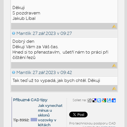
Děkuji
S pozdravem
Jakub Líbal
Mantlík
27.zář.2023 v 09:27
Dobrý den
Děkuji Vám za Váš čas.
Hned si to přenastavím, ušetří nám to práci při
čištění řezů
Mantlík
27.zář.2023 v 09:42
Tak teď už to vypadá, jak bych chtěl. Děkuji
Příbuzné CAD tipy
:
Sdílet na:
Jak vynechat
mínus u
sklonů
Tip 8992:
vozovky v
Pro technickou podporu CAD
kótách