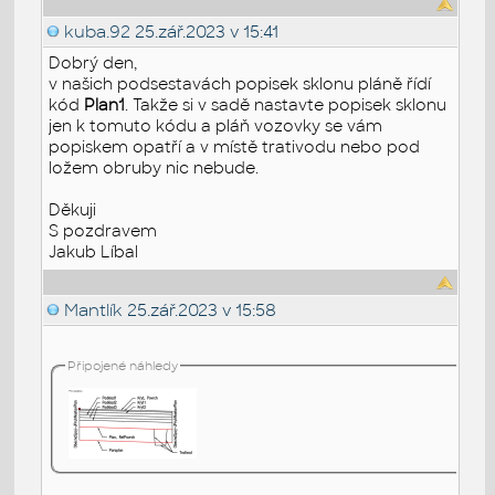
kuba.92
25.zář.2023 v 15:41
Dobrý den,
v našich podsestavách popisek sklonu pláně řídí
kód
Plan1
. Takže si v sadě nastavte popisek sklonu
jen k tomuto kódu a pláň vozovky se vám
popiskem opatří a v místě trativodu nebo pod
ložem obruby nic nebude.
Děkuji
S pozdravem
Jakub Líbal
Mantlík
25.zář.2023 v 15:58
Připojené náhledy