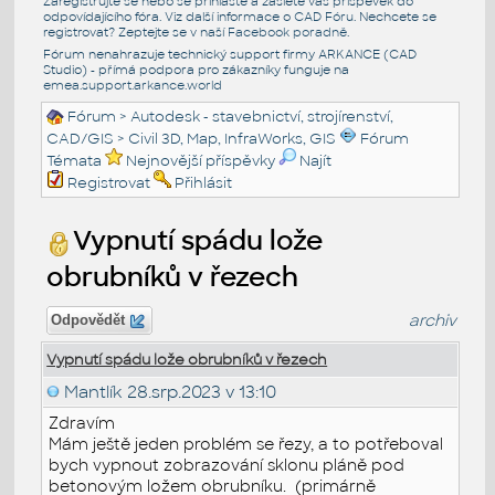
Zaregistrujte se nebo se přihlašte a zašlete váš příspěvek do
odpovídajícího fóra. Viz další informace o
CAD Fóru
. Nechcete se
registrovat? Zeptejte se v naší
Facebook poradně
.
Fórum nenahrazuje technický support firmy ARKANCE (CAD
Studio) - přímá podpora pro zákazníky funguje na
emea.support.arkance.world
Fórum
>
Autodesk - stavebnictví, strojírenství,
CAD/GIS
>
Civil 3D, Map, InfraWorks, GIS
Fórum
Témata
Nejnovější příspěvky
Najít
Registrovat
Přihlásit
Vypnutí spádu lože
obrubníků v řezech
archiv
Odpovědět
Vypnutí spádu lože obrubníků v řezech
Mantlík
28.srp.2023 v 13:10
Zdravím
Mám ještě jeden problém se řezy, a to potřeboval
bych vypnout zobrazování sklonu pláně pod
betonovým ložem obrubníku. (primárně