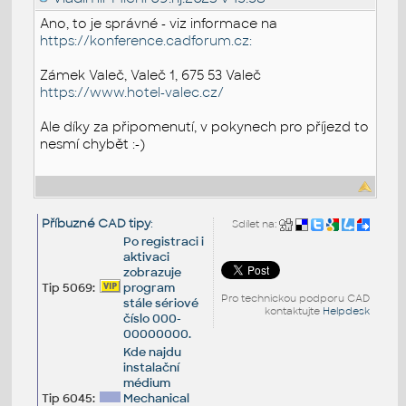
Ano, to je správné - viz informace na
https://konference.cadforum.cz:
Zámek Valeč, Valeč 1, 675 53 Valeč
https://www.hotel-valec.cz/
Ale díky za připomenutí, v pokynech pro příjezd to
nesmí chybět :-)
Příbuzné CAD tipy
:
Sdílet na:
Po registraci i
aktivaci
zobrazuje
Tip 5069:
program
Pro technickou podporu CAD
stále sériové
kontaktujte
Helpdesk
číslo 000-
00000000.
Kde najdu
instalační
médium
Tip 6045:
Mechanical