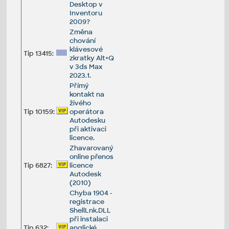
Desktop v
Inventoru
2009?
Změna
chování
klávesové
Tip 13415:
zkratky Alt+Q
v 3ds Max
2023.1.
Přímý
kontakt na
živého
Tip 10159:
operátora
Autodesku
při aktivaci
licence.
Zhavarovaný
online přenos
Tip 6827:
licence
Autodesk
(2010)
Chyba 1904 -
registrace
ShellLnk.DLL
při instalaci
Tip 632:
anglické,