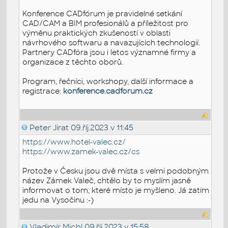
Konference CADfórum je pravidelné setkání
CAD/CAM a BIM profesionálů a příležitost pro
výměnu praktických zkušeností v oblasti
návrhového softwaru a navazujících technologií.
Partnery CADfóra jsou i letos významné firmy a
organizace z těchto oborů.
Program, řečníci, workshopy, další informace a
registrace:
konference.cadforum.cz
Peter Jirat
09.říj.2023 v 11:45
https://www.hotel-valec.cz/
https://www.zamek-valec.cz/cs
Protože v Česku jsou dvě místa s velmi podobným
název Zámek Valeč, chtělo by to myslím jasně
informovat o tom, které místo je myšleno. Já zatím
jedu na Vysočinu :-)
Vladimír Michl
09.říj.2023 v 15:58