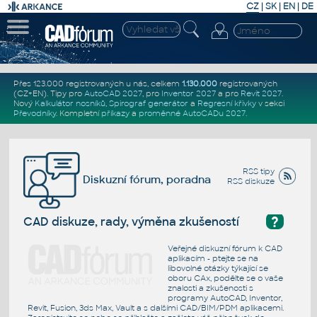
CZ
|
SK
|
EN
|
DE
Přes 123.000 registrovaných u nás, celkem
1.130.000
registrovaných
(CZ+EN)
. Tipy pro
AutoCAD 2027
, pro
Inventor 2027
a pro
Revit 2027
.
Nový
Kalkulátor nosníků
,
Spirograf generátor
a
Regresní křivky
v sekci
Převodníky
.
Kompletní
příkazy
a
proměnné AutoCADu 2027
.
RSS tipy
Diskuzní fórum, poradna
RSS diskuze
?
CAD diskuze, rady, výměna zkušeností
Veřejné diskuzní fórum k CAD
aplikacím - ptejte se na
libovolné otázky týkající se
oboru CAx, podělte se o vaše
znalosti a zkušenosti s
programy AutoCAD, Inventor,
Revit, Fusion, 3ds Max, Vault a s dalšími CAD/BIM/PDM aplikacemi.