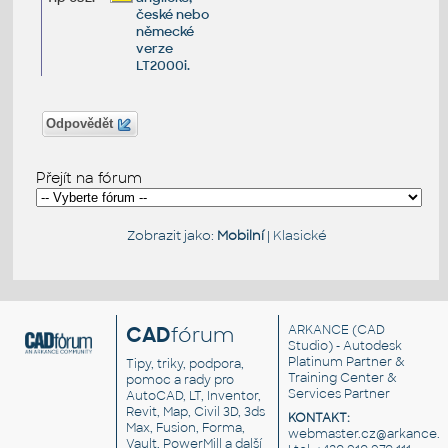
české nebo
německé
verze
LT2000i.
Odpovědět
Přejít na fórum
Zobrazit jako:
Mobilní
|
Klasické
CAD
fórum
ARKANCE
(CAD
Studio) - Autodesk
Platinum Partner &
Tipy, triky, podpora,
Training Center &
pomoc a rady pro
Services Partner
AutoCAD, LT, Inventor,
Revit, Map, Civil 3D, 3ds
KONTAKT:
Max, Fusion, Forma,
webmaster.cz@arkance.w
Vault, PowerMill a další