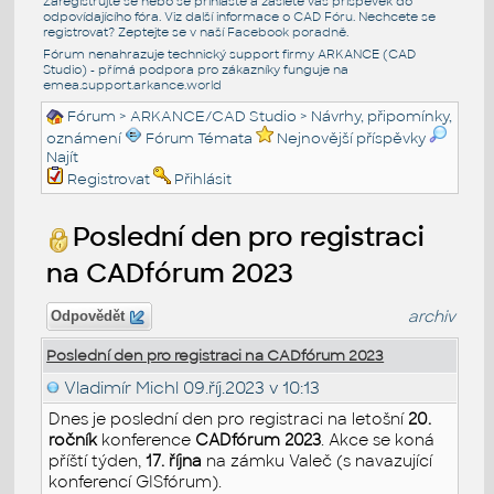
Zaregistrujte se nebo se přihlašte a zašlete váš příspěvek do
odpovídajícího fóra. Viz další informace o
CAD Fóru
. Nechcete se
registrovat? Zeptejte se v naší
Facebook poradně
.
Fórum nenahrazuje technický support firmy ARKANCE (CAD
Studio) - přímá podpora pro zákazníky funguje na
emea.support.arkance.world
Fórum
>
ARKANCE/CAD Studio
>
Návrhy, připomínky,
oznámení
Fórum Témata
Nejnovější příspěvky
Najít
Registrovat
Přihlásit
Poslední den pro registraci
na CADfórum 2023
archiv
Odpovědět
Poslední den pro registraci na CADfórum 2023
Vladimír Michl
09.říj.2023 v 10:13
Dnes je poslední den pro registraci na letošní
20.
ročník
konference
CADfórum 2023
. Akce se koná
příští týden,
17. října
na zámku Valeč (s navazující
konferencí GISfórum).