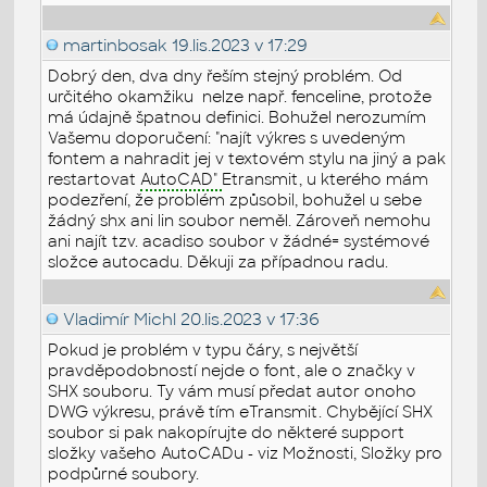
martinbosak
19.lis.2023 v 17:29
Dobrý den, dva dny řeším stejný problém. Od
určitého okamžiku nelze např. fenceline, protože
má údajně špatnou definici. Bohužel nerozumím
Vašemu doporučení: "
najít výkres s uvedeným
fontem a nahradit jej v textovém stylu na jiný a pak
restartovat
AutoCAD"
Etransmit, u kterého mám
podezření, že problém způsobil, bohužel u sebe
žádný shx ani lin soubor neměl. Zároveň nemohu
ani najít tzv. acadiso soubor v žádné= systémové
složce autocadu. Děkuji za případnou radu.
Vladimír Michl
20.lis.2023 v 17:36
Pokud je problém v typu čáry, s největší
pravděpodobností nejde o font, ale o značky v
SHX souboru. Ty vám musí předat autor onoho
DWG výkresu, právě tím eTransmit. Chybějící SHX
soubor si pak nakopírujte do některé support
složky vašeho AutoCADu - viz Možnosti, Složky pro
podpůrné soubory.