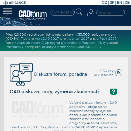
CZ
|
SK
|
EN
|
DE
Přes 123.000 registrovaných u nás, celkem
1.130.000
registrovaných
(CZ+EN)
. Tipy pro
AutoCAD 2027
, pro
Inventor 2027
a pro
Revit 2027
.
Nový
Kalkulátor nosníků
,
Spirograf generátor
a
Regresní křivky
v sekci
Převodníky
.
Kompletní
příkazy
a
proměnné AutoCADu 2027
.
RSS tipy
Diskuzní fórum, poradna
RSS diskuze
?
CAD diskuze, rady, výměna zkušeností
Veřejné diskuzní fórum k CAD
aplikacím - ptejte se na
libovolné otázky týkající se
oboru CAx, podělte se o vaše
znalosti a zkušenosti s
programy AutoCAD, Inventor,
Revit, Fusion, 3ds Max, Vault a s dalšími CAD/BIM/PDM aplikacemi.