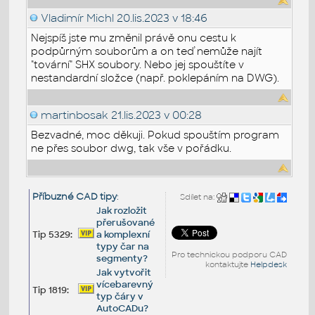
Vladimír Michl
20.lis.2023 v 18:46
Nejspíš jste mu změnil právě onu cestu k
podpůrným souborům a on teď nemůže najít
"tovární" SHX soubory. Nebo jej spouštíte v
nestandardní složce (např. poklepáním na DWG).
martinbosak
21.lis.2023 v 00:28
Bezvadné, moc děkuji. Pokud spouštím program
ne přes soubor dwg, tak vše v pořádku.
Příbuzné CAD tipy
:
Sdílet na:
Jak rozložit
přerušované
Tip 5329:
a komplexní
typy čar na
Pro technickou podporu CAD
segmenty?
kontaktujte
Helpdesk
Jak vytvořit
vícebarevný
Tip 1819:
typ čáry v
AutoCADu?