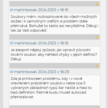
martinbosak
20.lis.2023 v 18:15
Soubory mám, rozkopírované do všech možných
složek i k samotným xrefům a problém stále
přetrvává. Bohužel to takto asi nevyřešíme. Děkuji i
tak za Vaši odpověď.
martinbosak
20.lis.2023 v 18:16
Je alespoň nějaký způsob, jak opravit původní
tovární soubor, aby nehlásil chyby v jejich definici?
Děkuji
martinbosak
20.lis.2023 v 18:29
Zde je printscreen problému, kdy i v nově
otevřeném prázdném souboru nelze cca 5
vybraných základních typů čar načíst a hlasí to
bad definition. Patrně budu muset autocad
přeinstalovat.