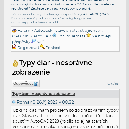
Zaregistrujte se nebo se přihlašte a zašlete váš příspěvek do
odpovídajícího fóra. Viz další informace o
CAD Fóru
. Nechcete se
registrovat? Zeptejte se v naší
Facebook poradně
.
Fórum nenahrazuje technický support firmy ARKANCE (CAD
Studio) - přímá podpora pro zákazníky funguje na
emea.support.arkance.world
Fórum
>
Autodesk - stavebnictví, strojírenství,
CAD/GIS
>
AutoCAD
Fórum Témata
Nejnovější
příspěvky
Najít
Registrovat
Přihlásit
Typy čiar - nesprávne
zobrazenie
archiv
Odpovědět
Typy čiar - nesprávne zobrazenie
RomanS
26.říj.2023 v 08:32
Už dlhší čas mám problém so zobrazovaním typov
čiar. Stáva sa to dosť pravidelne počas dňa. Ráno
spustím AutoCAD2023 (robilo to aj na starších
verziách) a normálka pracujem. Zrazu z ničoho nič