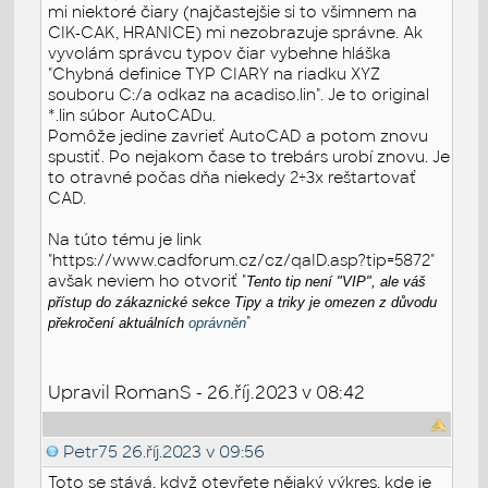
mi niektoré čiary (najčastejšie si to všimnem na
CIK-CAK, HRANICE) mi nezobrazuje správne. Ak
vyvolám správcu typov čiar vybehne hláška
"Chybná definice TYP CIARY na riadku XYZ
souboru C:/a odkaz na acadiso.lin". Je to original
*.lin súbor AutoCADu.
Pomôže jedine zavrieť AutoCAD a potom znovu
spustiť. Po nejakom čase to trebárs urobí znovu. Je
to otravné počas dňa niekedy 2÷3x reštartovať
CAD.
Na túto tému je link
"https://www.cadforum.cz/cz/qaID.asp?tip=5872"
avšak neviem ho otvoriť "
Tento tip není "VIP", ale váš
přístup do zákaznické sekce Tipy a triky je omezen z důvodu
"
překročení aktuálních
oprávněn
Upravil RomanS - 26.říj.2023 v 08:42
Petr75
26.říj.2023 v 09:56
Toto se stává, když otevřete nějaký výkres, kde je