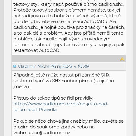
textový styl, který např. používá písmo cadkon.shx.
Protože takový soubor s písmem nemáte, tak jej
nahradí jiným a to bohužel u všech výkresů, které
později otevřete ve stejné relaci AutoCADu. Ale
cadkon.shx je hojně používá pro značky na čárách,
a to pak dělá problém. Aby jste příště neměl tento
problém, tak musíte najít výkres s uvedeným
fontem a nahradit jej v textovém stylu na jiný a pak
restartovat AutoCAD.
Vladimír Michl
26.říj.2023 v 10:39
Případně ještě může nastat při záměně SHX
souboru tvarů za SHX soubor písma (stejného
jména).
Přístup do sekce tipů se řídí pravidly:
https://www.cadforum.cz/cz/co-je-to-cad-
forum.asp#Pravidla
Pokud se něco chová jinak než by mělo, ozvěte se
prosím do soukromé zprávy nebo na
webmaster@cadforum.cz