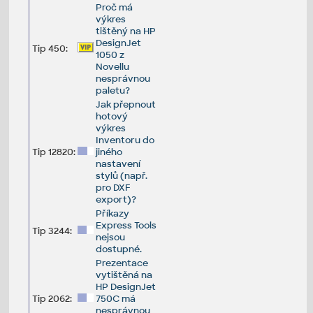
Proč má
výkres
tištěný na HP
DesignJet
Tip 450:
1050 z
Novellu
nesprávnou
paletu?
Jak přepnout
hotový
výkres
Inventoru do
Tip 12820:
jiného
nastavení
stylů (např.
pro DXF
export)?
Příkazy
Express Tools
Tip 3244:
nejsou
dostupné.
Prezentace
vytištěná na
HP DesignJet
Tip 2062:
750C má
nesprávnou