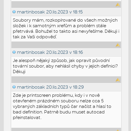
martinbosak
20.lis.2023 v 18:15
Soubory mám, rozkopírované do všech možných
složek i k samotným xrefům a problém stále
přetrvává. Bohužel to takto asi nevyřešíme. Děkuji i
tak za Vaši odpověď.
martinbosak
20.lis.2023 v 18:16
Je alespoň nějaký způsob, jak opravit původní
tovární soubor, aby nehlásil chyby v jejich definici?
Děkuji
martinbosak
20.lis.2023 v 18:29
Zde je printscreen problému, kdy i v nově
otevřeném prázdném souboru nelze cca 5
vybraných základních typů čar načíst a hlasí to
bad definition. Patrně budu muset autocad
přeinstalovat.