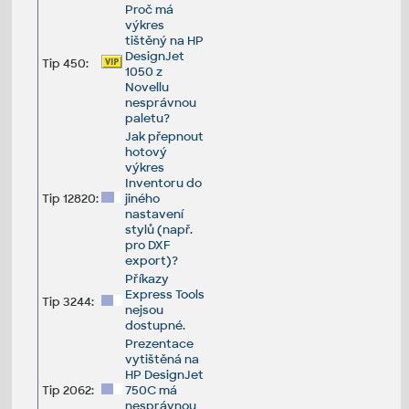
Proč má
výkres
tištěný na HP
DesignJet
Tip 450:
1050 z
Novellu
nesprávnou
paletu?
Jak přepnout
hotový
výkres
Inventoru do
Tip 12820:
jiného
nastavení
stylů (např.
pro DXF
export)?
Příkazy
Express Tools
Tip 3244:
nejsou
dostupné.
Prezentace
vytištěná na
HP DesignJet
Tip 2062:
750C má
nesprávnou