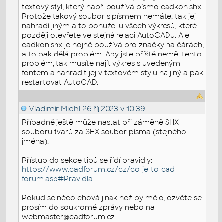
textový styl, který např. používá písmo cadkon.shx.
Protože takový soubor s písmem nemáte, tak jej
nahradí jiným a to bohužel u všech výkresů, které
později otevřete ve stejné relaci AutoCADu. Ale
cadkon.shx je hojně používá pro značky na čárách,
a to pak dělá problém. Aby jste příště neměl tento
problém, tak musíte najít výkres s uvedeným
fontem a nahradit jej v textovém stylu na jiný a pak
restartovat AutoCAD.
Vladimír Michl
26.říj.2023 v 10:39
Případně ještě může nastat při záměně SHX
souboru tvarů za SHX soubor písma (stejného
jména).
Přístup do sekce tipů se řídí pravidly:
https://www.cadforum.cz/cz/co-je-to-cad-
forum.asp#Pravidla
Pokud se něco chová jinak než by mělo, ozvěte se
prosím do soukromé zprávy nebo na
webmaster@cadforum.cz