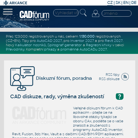
CZ
|
SK
|
EN
|
DE
Přes 123.000 registrovaných u nás, celkem
1.130.000
registrovaných
(CZ+EN)
. Tipy pro
AutoCAD 2027
, pro
Inventor 2027
a pro
Revit 2027
.
Nový
Kalkulátor nosníků
,
Spirograf generátor
a
Regresní křivky
v sekci
Převodníky
.
Kompletní
příkazy
a
proměnné AutoCADu 2027
.
RSS tipy
Diskuzní fórum, poradna
RSS diskuze
?
CAD diskuze, rady, výměna zkušeností
Veřejné diskuzní fórum k CAD
aplikacím - ptejte se na
libovolné otázky týkající se
oboru CAx, podělte se o vaše
znalosti a zkušenosti s
programy AutoCAD, Inventor,
Revit, Fusion, 3ds Max, Vault a s dalšími CAD/BIM/PDM aplikacemi.