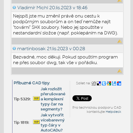
Vladimír Michl
20.lis.2023 v 18:46
Nejspíš jste mu změnil právě onu cestu k
podpůrným souborům a on teď nemůže najít
"tovární" SHX soubory. Nebo jej spouštíte v
nestandardní složce (např. poklepáním na DWG).
martinbosak
21.lis.2023 v 00:28
Bezvadné, moc děkuji. Pokud spouštím program
ne přes soubor dwg, tak vše v pořádku.
Příbuzné CAD tipy
:
Sdílet na:
Jak rozložit
přerušované
Tip 5329:
a komplexní
typy čar na
Pro technickou podporu CAD
segmenty?
kontaktujte
Helpdesk
Jak vytvořit
vícebarevný
Tip 1819:
typ čáry v
AutoCADu?