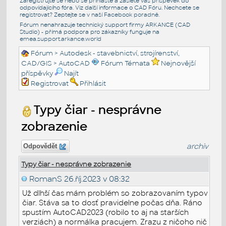
Zaregistrujte se nebo se přihlašte a zašlete váš příspěvek do
odpovídajícího fóra. Viz další informace o
CAD Fóru
. Nechcete se
registrovat? Zeptejte se v naší
Facebook poradně
.
Fórum nenahrazuje technický support firmy ARKANCE (CAD
Studio) - přímá podpora pro zákazníky funguje na
emea.support.arkance.world
Fórum
>
Autodesk - stavebnictví, strojírenství,
CAD/GIS
>
AutoCAD
Fórum Témata
Nejnovější
příspěvky
Najít
Registrovat
Přihlásit
Typy čiar - nesprávne
zobrazenie
archiv
Odpovědět
Typy čiar - nesprávne zobrazenie
RomanS
26.říj.2023 v 08:32
Už dlhší čas mám problém so zobrazovaním typov
čiar. Stáva sa to dosť pravidelne počas dňa. Ráno
spustím AutoCAD2023 (robilo to aj na starších
verziách) a normálka pracujem. Zrazu z ničoho nič