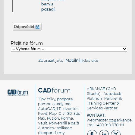
barvu
pozadí.
Odpovědět
Přejít na fórum
Zobrazit jako:
Mobilní
|
Klasické
CAD
fórum
ARKANCE
(CAD
Studio) - Autodesk
Platinum Partner &
Tipy, triky, podpora,
Training Center &
pomoc a rady pro
Services Partner
AutoCAD, LT, Inventor,
Revit, Map, Civil 3D, 3ds
KONTAKT:
Max, Fusion, Forma,
webmaster.cz@arkance.w
Vault, PowerMill a další
| tel. +420 910 970 111
Autodesk aplikace
(support firmy