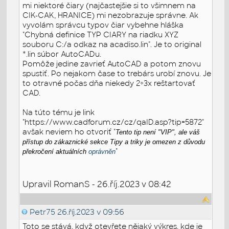
mi niektoré čiary (najčastejšie si to všimnem na
CIK-CAK, HRANICE) mi nezobrazuje správne. Ak
vyvolám správcu typov čiar vybehne hláška
"Chybná definice TYP CIARY na riadku XYZ
souboru C:/a odkaz na acadiso.lin". Je to original
*.lin súbor AutoCADu.
Pomôže jedine zavrieť AutoCAD a potom znovu
spustiť. Po nejakom čase to trebárs urobí znovu. Je
to otravné počas dňa niekedy 2÷3x reštartovať
CAD.
Na túto tému je link
"https://www.cadforum.cz/cz/qaID.asp?tip=5872"
avšak neviem ho otvoriť "
Tento tip není "VIP", ale váš
přístup do zákaznické sekce Tipy a triky je omezen z důvodu
"
překročení aktuálních
oprávněn
Upravil RomanS - 26.říj.2023 v 08:42
Petr75
26.říj.2023 v 09:56
Toto se stává, když otevřete nějaký výkres, kde je