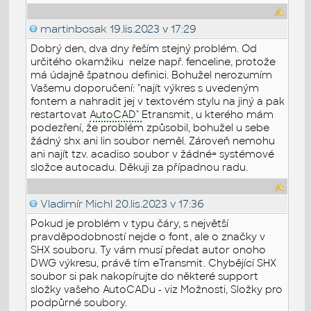
martinbosak
19.lis.2023 v 17:29
Dobrý den, dva dny řeším stejný problém. Od
určitého okamžiku nelze např. fenceline, protože
má údajně špatnou definici. Bohužel nerozumím
Vašemu doporučení: "
najít výkres s uvedeným
fontem a nahradit jej v textovém stylu na jiný a pak
restartovat
AutoCAD"
Etransmit, u kterého mám
podezření, že problém způsobil, bohužel u sebe
žádný shx ani lin soubor neměl. Zároveň nemohu
ani najít tzv. acadiso soubor v žádné= systémové
složce autocadu. Děkuji za případnou radu.
Vladimír Michl
20.lis.2023 v 17:36
Pokud je problém v typu čáry, s největší
pravděpodobností nejde o font, ale o značky v
SHX souboru. Ty vám musí předat autor onoho
DWG výkresu, právě tím eTransmit. Chybějící SHX
soubor si pak nakopírujte do některé support
složky vašeho AutoCADu - viz Možnosti, Složky pro
podpůrné soubory.