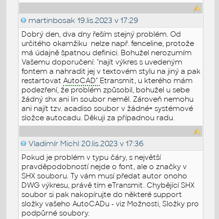
martinbosak
19.lis.2023 v 17:29
Dobrý den, dva dny řeším stejný problém. Od
určitého okamžiku nelze např. fenceline, protože
má údajně špatnou definici. Bohužel nerozumím
Vašemu doporučení: "
najít výkres s uvedeným
fontem a nahradit jej v textovém stylu na jiný a pak
restartovat
AutoCAD"
Etransmit, u kterého mám
podezření, že problém způsobil, bohužel u sebe
žádný shx ani lin soubor neměl. Zároveň nemohu
ani najít tzv. acadiso soubor v žádné= systémové
složce autocadu. Děkuji za případnou radu.
Vladimír Michl
20.lis.2023 v 17:36
Pokud je problém v typu čáry, s největší
pravděpodobností nejde o font, ale o značky v
SHX souboru. Ty vám musí předat autor onoho
DWG výkresu, právě tím eTransmit. Chybějící SHX
soubor si pak nakopírujte do některé support
složky vašeho AutoCADu - viz Možnosti, Složky pro
podpůrné soubory.