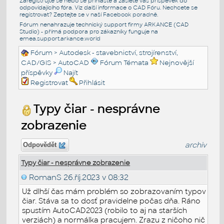
Zaregistrujte se nebo se přihlašte a zašlete váš příspěvek do
odpovídajícího fóra. Viz další informace o
CAD Fóru
. Nechcete se
registrovat? Zeptejte se v naší
Facebook poradně
.
Fórum nenahrazuje technický support firmy ARKANCE (CAD
Studio) - přímá podpora pro zákazníky funguje na
emea.support.arkance.world
Fórum
>
Autodesk - stavebnictví, strojírenství,
CAD/GIS
>
AutoCAD
Fórum Témata
Nejnovější
příspěvky
Najít
Registrovat
Přihlásit
Typy čiar - nesprávne
zobrazenie
archiv
Odpovědět
Typy čiar - nesprávne zobrazenie
RomanS
26.říj.2023 v 08:32
Už dlhší čas mám problém so zobrazovaním typov
čiar. Stáva sa to dosť pravidelne počas dňa. Ráno
spustím AutoCAD2023 (robilo to aj na starších
verziách) a normálka pracujem. Zrazu z ničoho nič