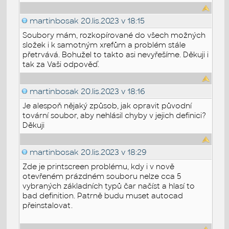
martinbosak
20.lis.2023 v 18:15
Soubory mám, rozkopírované do všech možných
složek i k samotným xrefům a problém stále
přetrvává. Bohužel to takto asi nevyřešíme. Děkuji i
tak za Vaši odpověď.
martinbosak
20.lis.2023 v 18:16
Je alespoň nějaký způsob, jak opravit původní
tovární soubor, aby nehlásil chyby v jejich definici?
Děkuji
martinbosak
20.lis.2023 v 18:29
Zde je printscreen problému, kdy i v nově
otevřeném prázdném souboru nelze cca 5
vybraných základních typů čar načíst a hlasí to
bad definition. Patrně budu muset autocad
přeinstalovat.