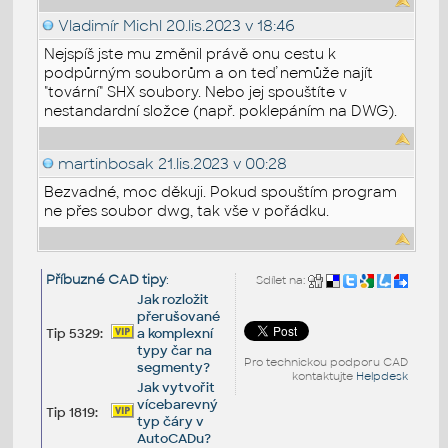
Vladimír Michl
20.lis.2023 v 18:46
Nejspíš jste mu změnil právě onu cestu k
podpůrným souborům a on teď nemůže najít
"tovární" SHX soubory. Nebo jej spouštíte v
nestandardní složce (např. poklepáním na DWG).
martinbosak
21.lis.2023 v 00:28
Bezvadné, moc děkuji. Pokud spouštím program
ne přes soubor dwg, tak vše v pořádku.
Příbuzné CAD tipy
:
Sdílet na:
Jak rozložit
přerušované
Tip 5329:
a komplexní
typy čar na
Pro technickou podporu CAD
segmenty?
kontaktujte
Helpdesk
Jak vytvořit
vícebarevný
Tip 1819:
typ čáry v
AutoCADu?