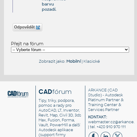
barvu
pozadí.
Odpovědět
Přejít na fórum
Zobrazit jako:
Mobilní
|
Klasické
CAD
fórum
ARKANCE
(CAD
Studio) - Autodesk
Platinum Partner &
Tipy, triky, podpora,
Training Center &
pomoc a rady pro
Services Partner
AutoCAD, LT, Inventor,
Revit, Map, Civil 3D, 3ds
KONTAKT:
Max, Fusion, Forma,
webmaster.cz@arkance.w
Vault, PowerMill a další
| tel. +420 910 970 111
Autodesk aplikace
(support firmy