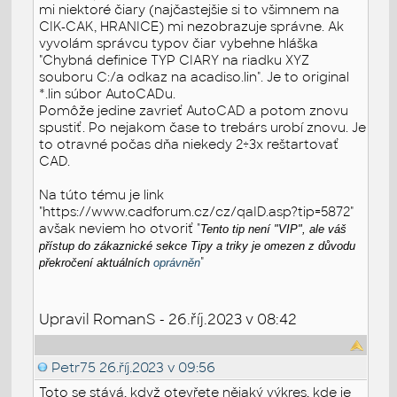
mi niektoré čiary (najčastejšie si to všimnem na
CIK-CAK, HRANICE) mi nezobrazuje správne. Ak
vyvolám správcu typov čiar vybehne hláška
"Chybná definice TYP CIARY na riadku XYZ
souboru C:/a odkaz na acadiso.lin". Je to original
*.lin súbor AutoCADu.
Pomôže jedine zavrieť AutoCAD a potom znovu
spustiť. Po nejakom čase to trebárs urobí znovu. Je
to otravné počas dňa niekedy 2÷3x reštartovať
CAD.
Na túto tému je link
"https://www.cadforum.cz/cz/qaID.asp?tip=5872"
avšak neviem ho otvoriť "
Tento tip není "VIP", ale váš
přístup do zákaznické sekce Tipy a triky je omezen z důvodu
"
překročení aktuálních
oprávněn
Upravil RomanS - 26.říj.2023 v 08:42
Petr75
26.říj.2023 v 09:56
Toto se stává, když otevřete nějaký výkres, kde je