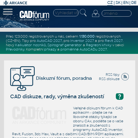
CZ
|
SK
|
EN
|
DE
Přes 123.000 registrovaných u nás, celkem
1.130.000
registrovaných
(CZ+EN)
. Tipy pro
AutoCAD 2027
, pro
Inventor 2027
a pro
Revit 2027
.
Nový
Kalkulátor nosníků
,
Spirograf generátor
a
Regresní křivky
v sekci
Převodníky
.
Kompletní
příkazy
a
proměnné AutoCADu 2027
.
RSS tipy
Diskuzní fórum, poradna
RSS diskuze
?
CAD diskuze, rady, výměna zkušeností
Veřejné diskuzní fórum k CAD
aplikacím - ptejte se na
libovolné otázky týkající se
oboru CAx, podělte se o vaše
znalosti a zkušenosti s
programy AutoCAD, Inventor,
Revit, Fusion, 3ds Max, Vault a s dalšími CAD/BIM/PDM aplikacemi.