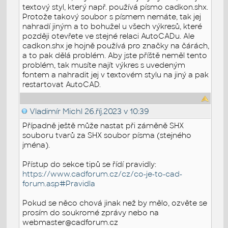
textový styl, který např. používá písmo cadkon.shx.
Protože takový soubor s písmem nemáte, tak jej
nahradí jiným a to bohužel u všech výkresů, které
později otevřete ve stejné relaci AutoCADu. Ale
cadkon.shx je hojně používá pro značky na čárách,
a to pak dělá problém. Aby jste příště neměl tento
problém, tak musíte najít výkres s uvedeným
fontem a nahradit jej v textovém stylu na jiný a pak
restartovat AutoCAD.
Vladimír Michl
26.říj.2023 v 10:39
Případně ještě může nastat při záměně SHX
souboru tvarů za SHX soubor písma (stejného
jména).
Přístup do sekce tipů se řídí pravidly:
https://www.cadforum.cz/cz/co-je-to-cad-
forum.asp#Pravidla
Pokud se něco chová jinak než by mělo, ozvěte se
prosím do soukromé zprávy nebo na
webmaster@cadforum.cz