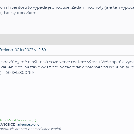
tom
Inventor
u to vypadá jednoduše. Zadám hodnoty (ale ten výpoč
eji hezký den všem
asláno: 02.lis.2023 v 12:59
jsnazší by měla být ta válcová verze matem.výrazu. Vaše spirála vyp
 jde jen o to, nastavit výraz pro požadovaný poloměr při
t=0
a při
t=3
t) = 60.3+t/360*89
dimír Michl
(moderátor)
KANCE CZ
-
arkance.world
dpora viz emea.support.arkance.world)