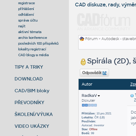
registrace
CAD diskuze, rady, výmě
přihlášení
odhlášení
správa účtu
najít
aktivní témata
archiv konference
Fórum
>
Autodesk - stavebni
posledních 100 příspěvků
lokality registrací
CAD blogy a média
Spirála (2D), 
TIPY A TRIKY
Odpovědět
DOWNLOAD
Autor
Zp
CAD/BIM bloky
RadkaV
Zas
Diskutér
PŘEVODNÍKY
Do
ŠKOLENÍ/VÝUKA
Přihlášen:
10.pro.2021
ja
Lokalita:
ČR (LB)
Používám:
vy
VIDEO UKÁZKY
Autocad, Inventor
Stav:
Offline
Bodů:
99