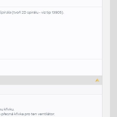
Spirála
(tvoří 2D spirálu - viz tip 13905).
u křivku.
přesná křivka pro ten ventilátor.