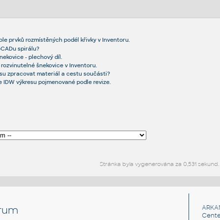
le prvků rozmístěných podél křivky v Inventoru.
toCADu spirálu?
nekovice - plechový díl.
rozvinutelné šnekovice v Inventoru.
resu zpracovat materiál a cestu součásti?
 IDW výkresu pojmenované podle revize.
Stránka byla vygenerována za 0,531 sekund.
rum
ARKA
Cente