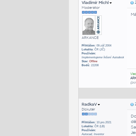
Vladimír Michl
Z
Moderátor
Má
ARKANCE
Přihlášen:
09.zář.2004
Lokalita:
ČR (JČ)
Používám:
Implementujeme řešení Autodesk
Stav:
Offline
Bodů:
22208
Vla
AR
(po
RadkaV
Z
Diskutér
Do
dě
Přihlášen:
10.pro.2021
Sa
Lokalita:
ČR (LB)
Používám:
Je
Autocad, Inventor