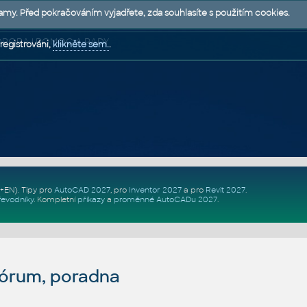
lamy. Před pokračováním vyjadřete, zda souhlasíte s použitím cookies.
 PODPORA | POMOC A RADY
registrováni,
klikněte sem.
.
Z+EN)
. Tipy pro
AutoCAD 2027
, pro
Inventor 2027
a pro
Revit 2027
.
řevodníky
.
Kompletní
příkazy
a
proměnné AutoCADu 2027
.
fórum, poradna