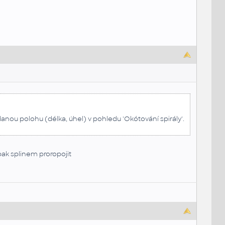
anou polohu (délka, úhel) v pohledu 'Okótování spirály'.
pak splinem proropojit