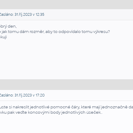
asláno: 31.říj.2023 v 12:35
brý den,
e jak tomu dám rozměr, aby to odpovídalo tomu výkresu?
kuji
asláno: 31.říj.2023 v 17:20
uste si nakreslit jednotlivé pomocné čáry, které mají jednoznačně da
ivku pak veďte koncovými body jednotlivých úseček..