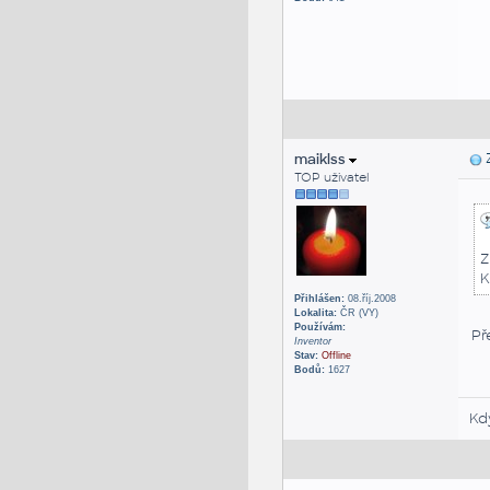
maiklss
Z
TOP uživatel
Z
K
Přihlášen:
08.říj.2008
Lokalita:
ČR (VY)
Používám:
Př
Inventor
Stav:
Offline
Bodů:
1627
Kd