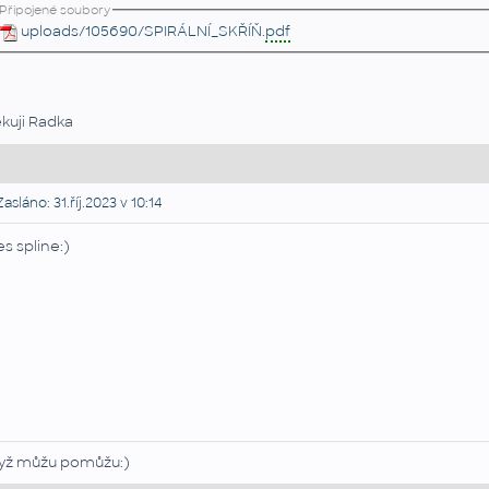
Připojené soubory
uploads/105690/SPIRÁLNÍ_SKŘÍŇ.
pdf
kuji Radka
asláno: 31.říj.2023 v 10:14
es spline:)
yž můžu pomůžu:)