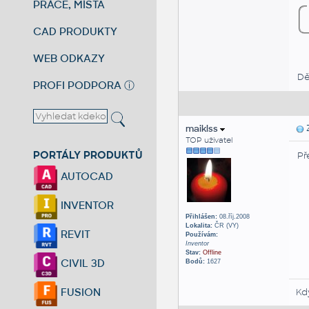
PRÁCE, MÍSTA
CAD PRODUKTY
WEB ODKAZY
Dě
PROFI PODPORA
ⓘ
maiklss
Z
TOP uživatel
PORTÁLY PRODUKTŮ
Př
AUTOCAD
INVENTOR
Přihlášen:
08.říj.2008
Lokalita:
ČR (VY)
REVIT
Používám:
Inventor
Stav:
Offline
CIVIL 3D
Bodů:
1627
FUSION
Kd