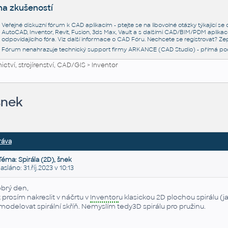
na zkušeností
Veřejné diskuzní fórum k CAD aplikacím - ptejte se na libovolné otázky týkající s
AutoCAD, Inventor, Revit, Fusion, 3ds Max, Vault a s dalšími CAD/BIM/PDM aplikac
odpovídajícího fóra. Viz další informace o
CAD Fóru
. Nechcete se registrovat? Zep
Fórum nenahrazuje technický support firmy ARKANCE (CAD Studio) - přímá po
ctví, strojírenství, CAD/GIS
>
Inventor
šnek
ráva
Téma: Spirála (2D), šnek
láno: 31.říj.2023 v 10:13
brý den,
k prosím nakreslit v náčrtu v
Inventor
u klasickou 2D plochou spirálu (
modelovat spirální skříň. Nemyslím tedy3D spirálu pro pružinu.