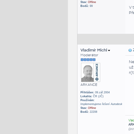
Stav:
Offline
Bodů:
99
V 
Př
Vladimír Michl
Z
Moderátor
Ne
už
r(
ARKANCE
Přihlášen:
09.zář.2004
Lokalita:
ČR (JČ)
Používám:
Implementujeme řešení Autodesk
Stav:
Offline
Bodů:
22208
Vla
AR
(po