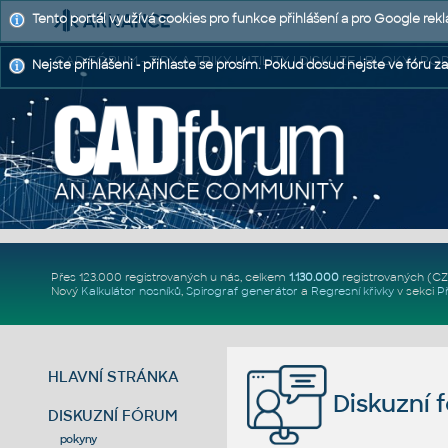
Tento portál využívá cookies pro funkce přihlášení a pro Google rek
CAD FÓRUM - TIPY A TRIKY | UTILITY | DISKUZE | BLOKY |
Nejste přihlášeni - přihlaste se prosím. Pokud dosud nejste ve fóru za
Přes 123.000 registrovaných u nás, celkem
1.130.000
registrovaných (C
Nový
Kalkulátor nosníků
,
Spirograf generátor
a
Regresní křivky
v sekci
P
HLAVNÍ STRÁNKA
Diskuzní 
DISKUZNÍ FÓRUM
pokyny