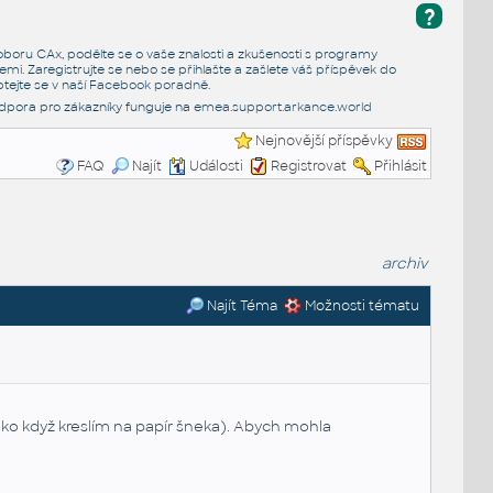
?
e oboru CAx, podělte se o vaše znalosti a zkušenosti s programy
emi. Zaregistrujte se nebo se přihlašte a zašlete váš příspěvek do
tejte se v naší
Facebook poradně
.
dpora pro zákazníky funguje na
emea.support.arkance.world
Nejnovější příspěvky
FAQ
Najít
Události
Registrovat
Přihlásit
archiv
Najít Téma
Možnosti tématu
jako když kreslím na papír šneka). Abych mohla