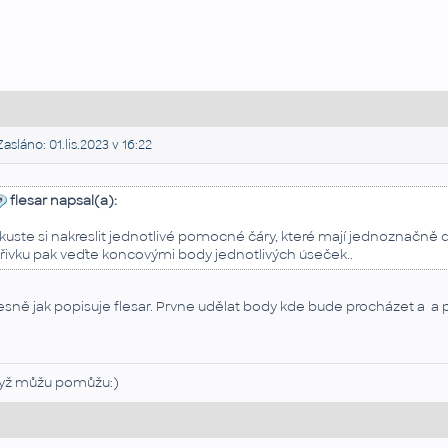
asláno: 01.lis.2023 v 16:22
flesar napsal(a):
kuste si nakreslit jednotlivé pomocné čáry, které mají jednoznačně d
řivku pak veďte koncovými body jednotlivých úseček..
esně jak popisuje flesar. Prvne udělat body kde bude procházet a a 
yž můžu pomůžu:)