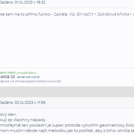
asláno: 01.lis.2023 v 16:32
te tam na to přímo funkci - Spirála. Viz
3D náčrt > Spirálová křivka > 
dimír Michl
(moderátor)
KANCE CZ
-
arkance.world
dpora viz emea.support.arkance.world)
asláno: 02.lis.2023 v 11:59
brý den,
kuji za všechny nápady.
mozřejmě ten poslední je super, protože vytvořím geometricky čisto
nom musím někde najít metodiku jak to počítat, aby z toho vznikla ta 