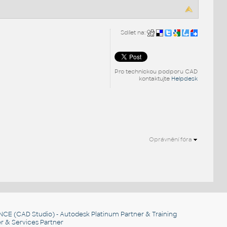
Sdílet na:
Pro technickou podporu CAD
kontaktujte
Helpdesk
Oprávnění fóra
NCE
(CAD Studio) - Autodesk Platinum Partner & Training
r & Services Partner