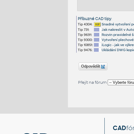
Příbuzné CAD tipy
:
Tip 4304:
Snadné vytvoření po
Tip 731:
Jak nakreslit v Au
Tip 9691:
Rozvin pravidelné š
Tip 9300:
Vytvoření plechové 
Tip 10851:
iLogic - jak ve výk
Tip 9476:
Ukládání DWG kopie
Odpovědět
Přejít na fórum
CAD
fó