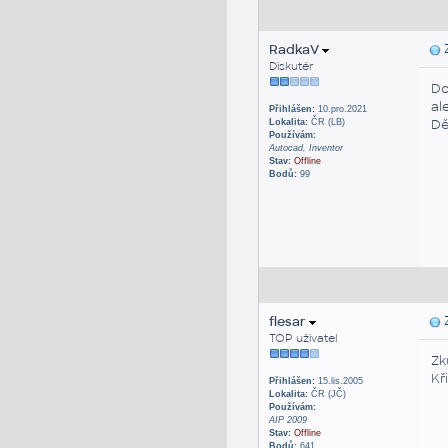
RadkaV
Z
Diskutér
Do
al
Přihlášen:
10.pro.2021
Dě
Lokalita:
ČR (LB)
Používám:
Autocad, Inventor
Stav:
Offline
Bodů:
99
flesar
Z
TOP uživatel
Zk
Kř
Přihlášen:
15.lis.2005
Lokalita:
ČR (JČ)
Používám:
AIP 2009
Stav:
Offline
Bodů:
641