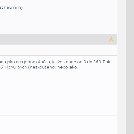
et neumím).
adá jako cca jedna otočka, takže
t
bude od 0 do 360. Pak
60
. Tipnul bych (nezkoušeno) něco jako: