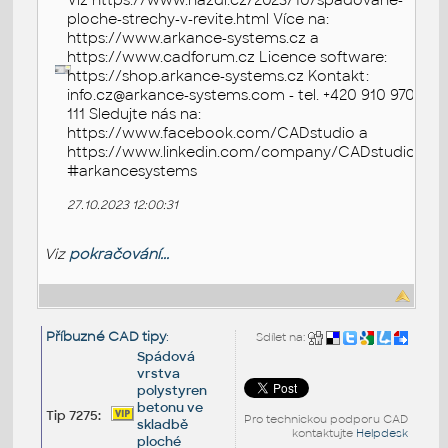
Viz https://www.nazdi.cz/2023/10/spadovane-
ploche-strechy-v-revite.html Více na:
https://www.arkance-systems.cz a
https://www.cadforum.cz Licence software:
https://shop.arkance-systems.cz Kontakt:
info.cz@arkance-systems.com - tel. +420 910 970
111 Sledujte nás na:
https://www.facebook.com/CADstudio a
https://www.linkedin.com/company/CADstudio
#arkancesystems
27.10.2023 12:00:31
Viz
pokračování...
Příbuzné CAD tipy
:
Sdílet na:
Spádová
vrstva
polystyren
betonu ve
Tip 7275:
Pro technickou podporu CAD
skladbě
kontaktujte
Helpdesk
ploché