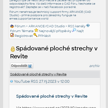
Zaregistrujte se nebo se přihlašte a zašlete váš příspěvek do
odpovídajícího fóra. Viz další informace o
CAD Fóru
. Nechcete se
registrovat? Zeptejte se v naší
Facebook poradně
.
Fórum nenahrazuje technický support firmy ARKANCE (CAD
Studio) - přímá podpora pro zákazníky funguje na
emea.support.arkance.world
Fórum
>
ARKANCE/CAD Studio
>
RSS kanály
Fórum Témata
Nejnovější příspěvky
Najít
Registrovat
Přihlásit
Spádované ploché strechy v
Revite
archiv
Odpovědět
Spádované ploché strechy v Revite
YouTube RSS
27.říj.2023 v 12:00
Spádované ploché strechy v Revite