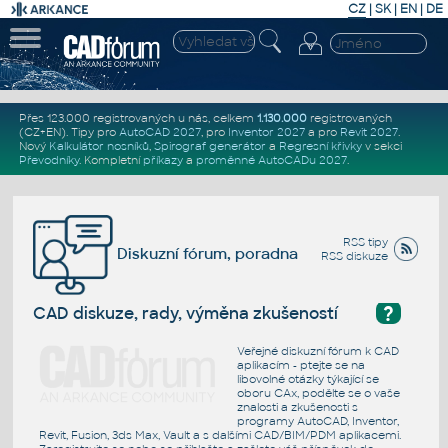
CZ
|
SK
|
EN
|
DE
Přes 123.000 registrovaných u nás, celkem
1.130.000
registrovaných
(CZ+EN)
. Tipy pro
AutoCAD 2027
, pro
Inventor 2027
a pro
Revit 2027
.
Nový
Kalkulátor nosníků
,
Spirograf generátor
a
Regresní křivky
v sekci
Převodníky
.
Kompletní
příkazy
a
proměnné AutoCADu 2027
.
RSS tipy
Diskuzní fórum, poradna
RSS diskuze
?
CAD diskuze, rady, výměna zkušeností
Veřejné diskuzní fórum k CAD
aplikacím - ptejte se na
libovolné otázky týkající se
oboru CAx, podělte se o vaše
znalosti a zkušenosti s
programy AutoCAD, Inventor,
Revit, Fusion, 3ds Max, Vault a s dalšími CAD/BIM/PDM aplikacemi.