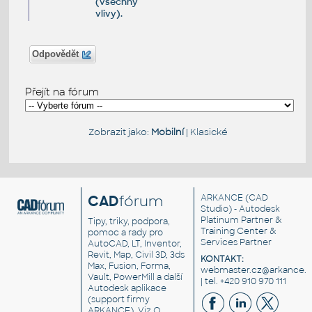
(všechny
vlivy).
Odpovědět
Přejít na fórum
Zobrazit jako:
Mobilní
|
Klasické
CAD
fórum
ARKANCE
(CAD
Studio) - Autodesk
Platinum Partner &
Tipy, triky, podpora,
Training Center &
pomoc a rady pro
Services Partner
AutoCAD, LT, Inventor,
Revit, Map, Civil 3D, 3ds
KONTAKT:
Max, Fusion, Forma,
webmaster.cz@arkance.w
Vault, PowerMill a další
| tel. +420 910 970 111
Autodesk aplikace
(support firmy
ARKANCE). Viz
O