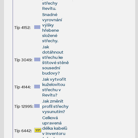
střechy
Revitu.
Snadné
vyrovnání
výšky
Tip 4152:
hřebene
složené
střechy.
Jak
dotáhnout
střechu ke
Tip 3049:
štítové stěně
sousední
budovy?
Jak vytvořit
kuželovitou
Tip 4144:
střechu v
Revitu?
Jak změnit
Tip 12995:
profil střechy
vysunutím?
Celková
upravená
délka kabelů
Tip 6442:
v Inventoru