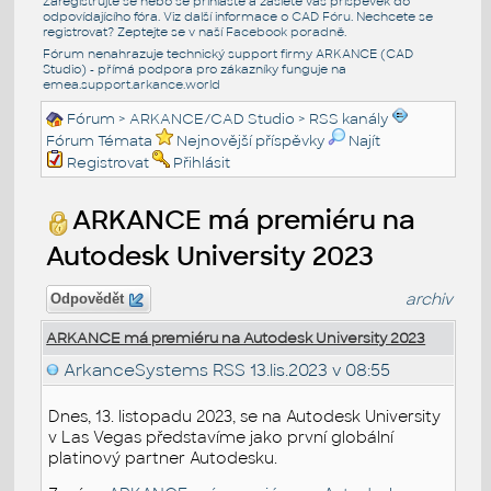
Zaregistrujte se nebo se přihlašte a zašlete váš příspěvek do
odpovídajícího fóra. Viz další informace o
CAD Fóru
. Nechcete se
registrovat? Zeptejte se v naší
Facebook poradně
.
Fórum nenahrazuje technický support firmy ARKANCE (CAD
Studio) - přímá podpora pro zákazníky funguje na
emea.support.arkance.world
Fórum
>
ARKANCE/CAD Studio
>
RSS kanály
Fórum Témata
Nejnovější příspěvky
Najít
Registrovat
Přihlásit
ARKANCE má premiéru na
Autodesk University 2023
archiv
Odpovědět
ARKANCE má premiéru na Autodesk University 2023
ArkanceSystems RSS
13.lis.2023 v 08:55
Dnes, 13. listopadu 2023, se na Autodesk University
v Las Vegas představíme jako první globální
platinový partner Autodesku.