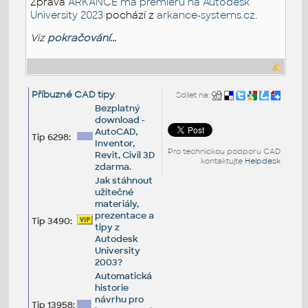
Zpráva
ARKANCE má premiéru na Autodesk
University 2023
pochází z
arkance-systems.cz
.
Viz
pokračování...
Příbuzné CAD tipy
:
Sdílet na:
Bezplatný
download -
AutoCAD,
Tip 6298:
Inventor,
Pro technickou podporu CAD
Revit, Civil 3D
kontaktujte
Helpdesk
zdarma.
Jak stáhnout
užitečné
materiály,
prezentace a
Tip 3490:
tipy z
Autodesk
University
2003?
Automatická
historie
návrhu pro
Tip 13958: