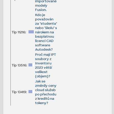
importované
modely
Fusion.
Kdo je
považován
za "studenta"
nebo "školu" s
Tip 11216:
nárokem na
bezplatnou
licenci CAD
software
Autodesk?
Proč mají IPT
soubory z
Inventoru
Tip 13516:
2023 větší
velikost
(objem)?
Jak se
změnily ceny
cloud služeb
Tip 13419:
po přechodu
z kreditů na
tokeny?