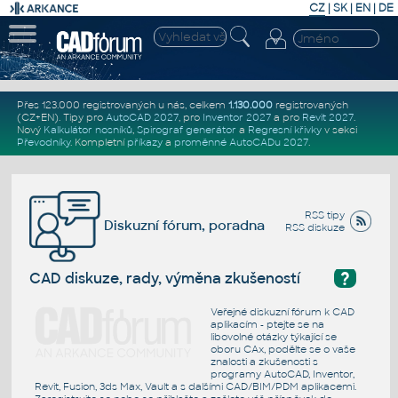
CZ
|
SK
|
EN
|
DE
Přes 123.000 registrovaných u nás, celkem
1.130.000
registrovaných
(CZ+EN)
. Tipy pro
AutoCAD 2027
, pro
Inventor 2027
a pro
Revit 2027
.
Nový
Kalkulátor nosníků
,
Spirograf generátor
a
Regresní křivky
v sekci
Převodníky
.
Kompletní
příkazy
a
proměnné AutoCADu 2027
.
RSS tipy
Diskuzní fórum, poradna
RSS diskuze
?
CAD diskuze, rady, výměna zkušeností
Veřejné diskuzní fórum k CAD
aplikacím - ptejte se na
libovolné otázky týkající se
oboru CAx, podělte se o vaše
znalosti a zkušenosti s
programy AutoCAD, Inventor,
Revit, Fusion, 3ds Max, Vault a s dalšími CAD/BIM/PDM aplikacemi.