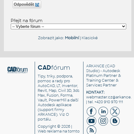
Odpovědět
Přejít na fórum
Zobrazit jako:
Mobilní
|
Klasické
CAD
fórum
ARKANCE
(CAD
Studio) - Autodesk
Platinum Partner &
Tipy, triky, podpora,
Training Center &
pomoc a rady pro
Services Partner
AutoCAD, LT, Inventor,
Revit, Map, Civil 3D, 3ds
KONTAKT:
Max, Fusion, Forma,
webmaster.cz@arkance.w
Vault, PowerMill a další
| tel. +420 910 970 111
Autodesk aplikace
(support firmy
ARKANCE). Viz
O
portálu
.
Copyright © 2026 |
Web reklama
na tomto