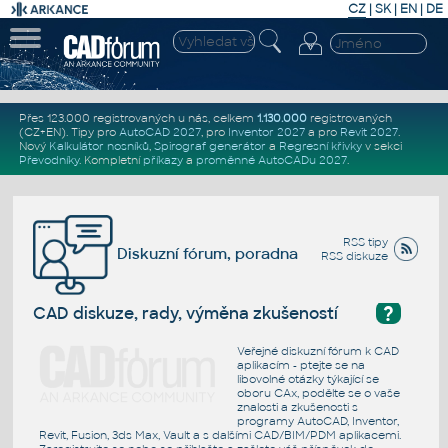
CZ
|
SK
|
EN
|
DE
Přes 123.000 registrovaných u nás, celkem
1.130.000
registrovaných
(CZ+EN)
. Tipy pro
AutoCAD 2027
, pro
Inventor 2027
a pro
Revit 2027
.
Nový
Kalkulátor nosníků
,
Spirograf generátor
a
Regresní křivky
v sekci
Převodníky
.
Kompletní
příkazy
a
proměnné AutoCADu 2027
.
RSS tipy
Diskuzní fórum, poradna
RSS diskuze
?
CAD diskuze, rady, výměna zkušeností
Veřejné diskuzní fórum k CAD
aplikacím - ptejte se na
libovolné otázky týkající se
oboru CAx, podělte se o vaše
znalosti a zkušenosti s
programy AutoCAD, Inventor,
Revit, Fusion, 3ds Max, Vault a s dalšími CAD/BIM/PDM aplikacemi.