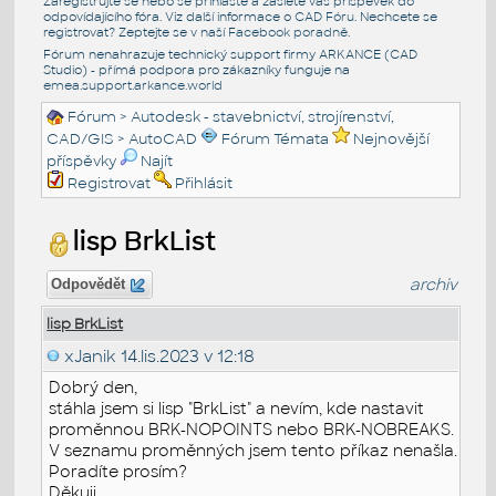
Zaregistrujte se nebo se přihlašte a zašlete váš příspěvek do
odpovídajícího fóra. Viz další informace o
CAD Fóru
. Nechcete se
registrovat? Zeptejte se v naší
Facebook poradně
.
Fórum nenahrazuje technický support firmy ARKANCE (CAD
Studio) - přímá podpora pro zákazníky funguje na
emea.support.arkance.world
Fórum
>
Autodesk - stavebnictví, strojírenství,
CAD/GIS
>
AutoCAD
Fórum Témata
Nejnovější
příspěvky
Najít
Registrovat
Přihlásit
lisp BrkList
archiv
Odpovědět
lisp BrkList
xJanik
14.lis.2023 v 12:18
Dobrý den,
stáhla jsem si lisp "BrkList" a nevím, kde nastavit
proměnnou BRK-NOPOINTS nebo BRK-NOBREAKS.
V seznamu proměnných jsem tento příkaz nenašla.
Poradíte prosím?
Děkuji