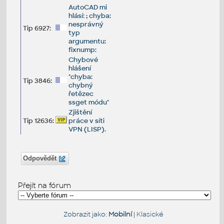
AutoCAD mi
hlásí: ; chyba:
nesprávný
Tip 6927:
typ
argumentu:
fixnump:
Chybové
hlášení
"chyba:
Tip 3846:
chybný
řetězec
ssget módu"
Zjištění
Tip 12636:
práce v síti
VPN (LISP).
Odpovědět
Přejít na fórum
Zobrazit jako:
Mobilní
|
Klasické