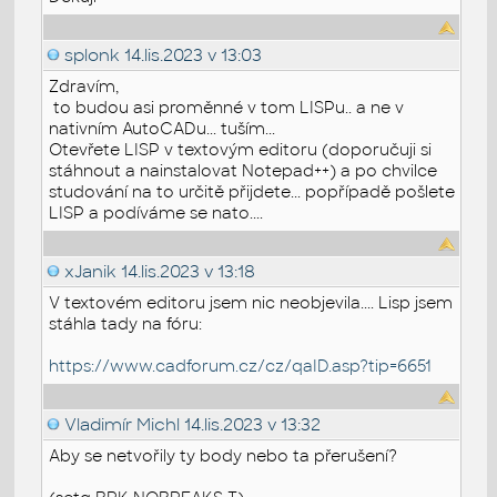
splonk
14.lis.2023 v 13:03
Zdravím,
to budou asi proměnné v tom LISPu.. a ne v
nativním AutoCADu... tuším...
Otevřete LISP v textovým editoru (doporučuji si
stáhnout a nainstalovat Notepad++) a po chvilce
studování na to určitě přijdete... popřípadě pošlete
LISP a podíváme se nato....
xJanik
14.lis.2023 v 13:18
V textovém editoru jsem nic neobjevila.... Lisp jsem
stáhla tady na fóru:
https://www.cadforum.cz/cz/qaID.asp?tip=6651
Vladimír Michl
14.lis.2023 v 13:32
Aby se netvořily ty body nebo ta přerušení?