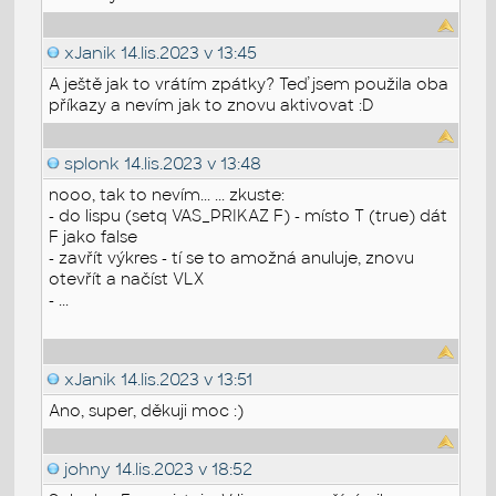
xJanik
14.lis.2023 v 13:45
A ještě jak to vrátím zpátky? Teď jsem použila oba
příkazy a nevím jak to znovu aktivovat :D
splonk
14.lis.2023 v 13:48
nooo, tak to nevím... ... zkuste:
- do lispu (setq VAS_PRIKAZ F) - místo T (true) dát
F jako false
- zavřít výkres - tí se to amožná anuluje, znovu
otevřít a načíst VLX
- ...
xJanik
14.lis.2023 v 13:51
Ano, super, děkuji moc :)
johny
14.lis.2023 v 18:52