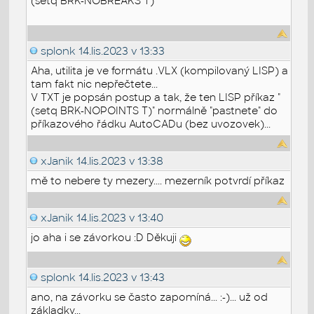
(setq BRK-NOBREAKS T)
splonk
14.lis.2023 v 13:33
Aha, utilita je ve formátu .VLX (kompilovaný LISP) a
tam fakt nic nepřečtete...
V TXT je popsán postup a tak, že ten LISP příkaz "
(setq BRK-NOPOINTS T)" normálně "pastnete" do
příkazového řádku AutoCADu (bez uvozovek)...
xJanik
14.lis.2023 v 13:38
mě to nebere ty mezery.... mezerník potvrdí příkaz
xJanik
14.lis.2023 v 13:40
jo aha i se závorkou :D Děkuji
splonk
14.lis.2023 v 13:43
ano, na závorku se často zapomíná... :-)... už od
základky...