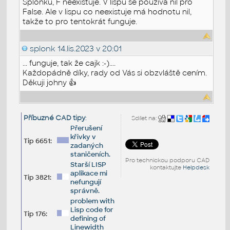
Splonku, F neexistuje. V lispu se používá nil pro
False. Ale v lispu co neexistuje má hodnotu nil,
takže to pro tentokrát funguje.
splonk
14.lis.2023 v 20:01
... funguje, tak že cajk :-)....
Každopádně díky, rady od Vás si obzvláště cením.
Děkuji johny 👍
Příbuzné CAD tipy
:
Sdílet na:
Přerušení
křivky v
Tip 6651:
zadaných
staničeních.
Pro technickou podporu CAD
Starší LISP
kontaktujte
Helpdesk
aplikace mi
Tip 3821:
nefungují
správně.
problem with
Lisp code for
Tip 176:
defining of
Linewidth