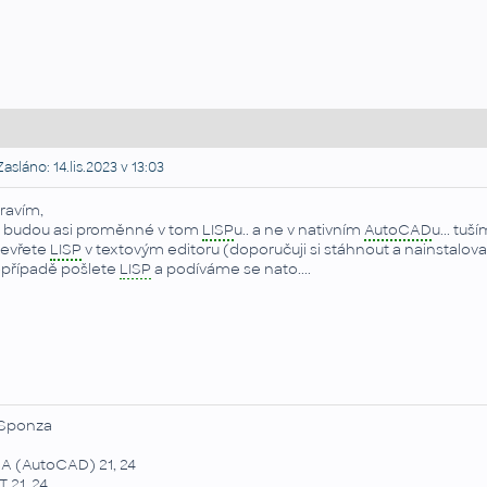
asláno: 14.lis.2023 v 13:03
ravím,
 budou asi proměnné v tom
LISP
u.. a ne v nativním
AutoCAD
u... tuším
evřete
LISP
v textovým editoru (doporučuji si stáhnout a nainstalovat
případě pošlete
LISP
a podíváme se nato....
Sponza
A (AutoCAD) 21, 24
 21, 24