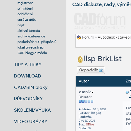
registrace
CAD diskuze, rady, výmě
přihlášení
odhlášení
správa účtu
najít
aktivní témata
archiv konference
Fórum
>
Autodesk - stavebni
posledních 100 příspěvků
lokality registrací
CAD blogy a média
lisp BrkList
TIPY A TRIKY
Odpovědět
DOWNLOAD
Autor
Zp
CAD/BIM bloky
xJanik
Zas
Diskutér
PŘEVODNÍKY
Do
ŠKOLENÍ/VÝUKA
Přihlášen:
10.říj.2008
st
Lokalita:
ČR (PA)
Používám:
js
VIDEO UKÁZKY
Civil 3D 2026
Dě
Stav:
Offline
Bodů:
89