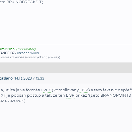
etq BRK-NOBREAKS T)
dimír Michl
(moderátor)
KANCE CZ
-
arkance.world
dpora viz emea.support.arkance.world)
asláno: 14.lis.2023 v 13:33
a, utilita je ve formátu .
VLX
(kompilovaný
LISP
) a tam fakt nic nepřečt
TXT je popsán postup a tak, že ten
LISP
příkaz "(setq BRK-NOPOINTS 
ez uvozovek)...