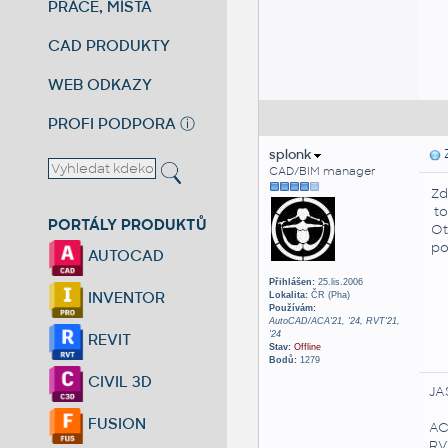
PRÁCE, MÍSTA
CAD PRODUKTY
WEB ODKAZY
PROFI PODPORA
ⓘ
splonk
Z
CAD/BIM manager
Zd
to
PORTÁLY PRODUKTŮ
Ot
po
AUTOCAD
Přihlášen:
25.lis.2006
INVENTOR
Lokalita:
ČR (Pha)
Používám:
AutoCAD/ACA'21, '24, RVT'21,
'24
REVIT
Stav:
Offline
Bodů:
1279
CIVIL 3D
JA
FUSION
AC
RVT