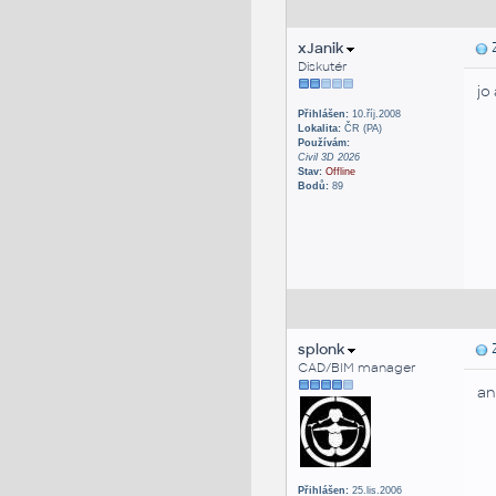
xJanik
Z
Diskutér
jo
Přihlášen:
10.říj.2008
Lokalita:
ČR (PA)
Používám:
Civil 3D 2026
Stav:
Offline
Bodů:
89
splonk
Z
CAD/BIM manager
an
Přihlášen:
25.lis.2006