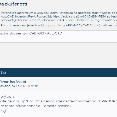
na zkušeností
Veřejné diskuzní fórum k CAD aplikacím - ptejte se na libovolné otázky týkající s
AutoCAD, Inventor, Revit, Fusion, 3ds Max, Vault a s dalšími CAD/BIM/PDM aplikac
odpovídajícího fóra. Viz další informace o
CAD Fóru
. Nechcete se registrovat? Zep
Fórum nenahrazuje technický support firmy ARKANCE (CAD Studio) - přímá po
ctví, strojírenství, CAD/GIS
>
AutoCAD
ráva
Téma: lisp BrkList
láno: 14.lis.2023 v 12:18
brý den,
áhla jsem si
lisp
"BrkList" a nevím, kde nastavit proměnnou BRK-
em tento příkaz nenašla. Poradíte prosím?
kuji