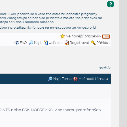
?
e oboru CAx, podělte se o vaše znalosti a zkušenosti s programy
emi. Zaregistrujte se nebo se přihlašte a zašlete váš příspěvek do
tejte se v naší
Facebook poradně
.
dpora pro zákazníky funguje na
emea.support.arkance.world
Nejnovější příspěvky
FAQ
Najít
Události
Registrovat
Přihlásit
archiv
Najít Téma
Možnosti tématu
NOPOINTS nebo BRK-NOBREAKS. V seznamu proměnných