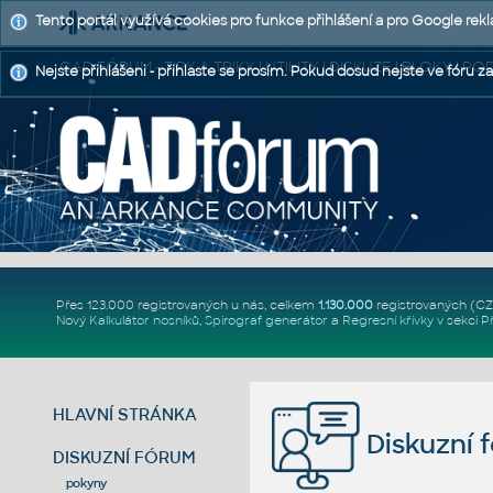
Tento portál využívá cookies pro funkce přihlášení a pro Google rek
CAD FÓRUM - TIPY A TRIKY | UTILITY | DISKUZE | BLOKY |
Nejste přihlášeni - přihlaste se prosím. Pokud dosud nejste ve fóru za
Přes 123.000 registrovaných u nás, celkem
1.130.000
registrovaných (C
Nový
Kalkulátor nosníků
,
Spirograf generátor
a
Regresní křivky
v sekci
P
HLAVNÍ STRÁNKA
Diskuzní 
DISKUZNÍ FÓRUM
pokyny