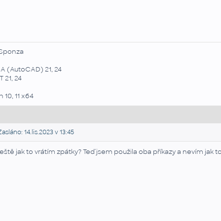
Sponza
A (AutoCAD) 21, 24
 21, 24
 10, 11 x64
asláno: 14.lis.2023 v 13:45
ještě jak to vrátím zpátky? Teď jsem použila oba příkazy a nevím jak t