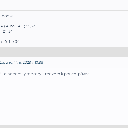
Sponza
A (AutoCAD) 21, 24
 21, 24
 10, 11 x64
asláno: 14.lis.2023 v 13:38
 to nebere ty mezery.... mezerník potvrdí příkaz