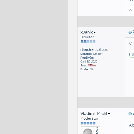
Win
xJanik
Z
Diskutér
V 
Přihlášen:
10.říj.2008
ht
Lokalita:
ČR (PA)
Používám:
Civil 3D 2026
Stav:
Offline
Bodů:
89
Vladimír Michl
Z
Moderátor
Ab