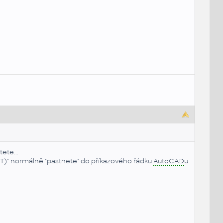
ete...
T)" normálně "pastnete" do příkazového řádku
AutoCAD
u