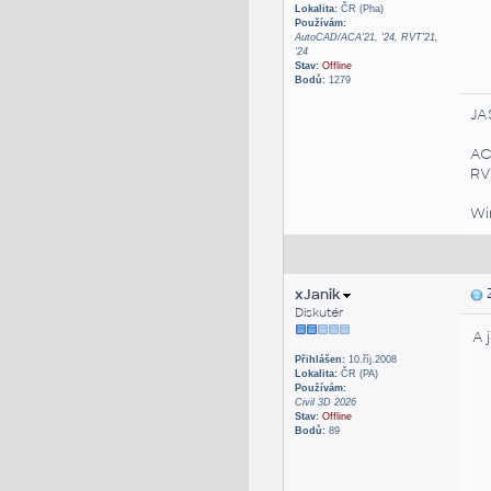
Lokalita:
ČR (Pha)
Používám:
AutoCAD/ACA'21, '24, RVT'21,
'24
Stav:
Offline
Bodů:
1279
JA
AC
RVT
Win
xJanik
Z
Diskutér
A 
Přihlášen:
10.říj.2008
Lokalita:
ČR (PA)
Používám:
Civil 3D 2026
Stav:
Offline
Bodů:
89