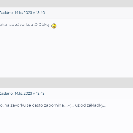
asláno: 14.lis.2023 v 13:40
 aha i se závorkou :D Děkuji
asláno: 14.lis.2023 v 13:43
o, na závorku se často zapomíná... :-)... už od základky...