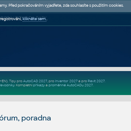
lamy. Před pokračováním vyjadřete, zda souhlasíte s použitím cookies.
 PODPORA | POMOC A RADY
registrováni,
klikněte sem.
.
Z+EN)
. Tipy pro
AutoCAD 2027
, pro
Inventor 2027
a pro
Revit 2027
.
řevodníky
.
Kompletní
příkazy
a
proměnné AutoCADu 2027
.
fórum, poradna