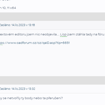
 10, 11 x64
asláno: 14.lis.2023 v 13:18
textovém editoru jsem nic neobjevila....
Lisp
jsem stáhla tady na fóru:
tp
s://www.cadforum.cz/cz/qaID.asp?tip=6651
asláno: 14.lis.2023 v 13:32
y se netvořily ty body nebo ta přerušení?